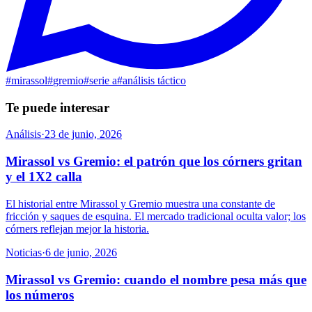
#
mirassol
#
gremio
#
serie a
#
análisis táctico
Te puede interesar
Análisis
·
23 de junio, 2026
Mirassol vs Gremio: el patrón que los córners gritan
y el 1X2 calla
El historial entre Mirassol y Gremio muestra una constante de
fricción y saques de esquina. El mercado tradicional oculta valor; los
córners reflejan mejor la historia.
Noticias
·
6 de junio, 2026
Mirassol vs Gremio: cuando el nombre pesa más que
los números