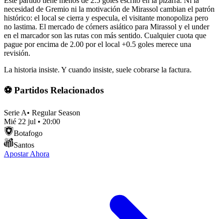
Este partido tiene menos de 2.5 goles escrito en la pizarra. Ni la
necesidad de Gremio ni la motivación de Mirassol cambian el patrón
histórico: el local se cierra y especula, el visitante monopoliza pero
no lastima. El mercado de córners asiático para Mirassol y el under
en el marcador son las rutas con más sentido. Cualquier cuota que
pague por encima de 2.00 por el local +0.5 goles merece una
revisión.
La historia insiste. Y cuando insiste, suele cobrarse la factura.
⚽ Partidos Relacionados
Serie A
•
Regular Season
Mié 22 jul
•
20:00
Botafogo
Santos
Apostar Ahora