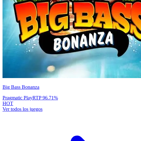
Big Bass Bonanza
Pragmatic Play
RTP
96.71
%
HOT
Ver todos los juegos