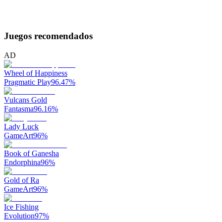
Juegos recomendados
AD
Wheel of Happiness
Pragmatic Play
96.47
%
Vulcans Gold
Fantasma
96.16
%
Lady Luck
GameArt
96
%
Book of Ganesha
Endorphina
96
%
Gold of Ra
GameArt
96
%
Ice Fishing
Evolution
97
%