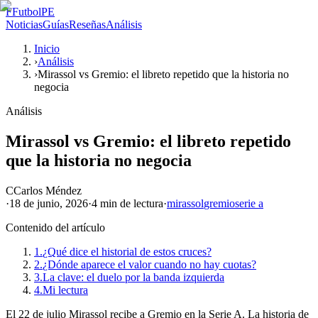
F
FutbolPE
Noticias
Guías
Reseñas
Análisis
Inicio
›
Análisis
›
Mirassol vs Gremio: el libreto repetido que la historia no
negocia
Análisis
Mirassol vs Gremio: el libreto repetido
que la historia no negocia
C
Carlos Méndez
·
18 de junio, 2026
·
4 min
de lectura
·
mirassol
gremio
serie a
Contenido del artículo
1.
¿Qué dice el historial de estos cruces?
2.
¿Dónde aparece el valor cuando no hay cuotas?
3.
La clave: el duelo por la banda izquierda
4.
Mi lectura
El 22 de julio Mirassol recibe a Gremio en la Serie A. La historia de