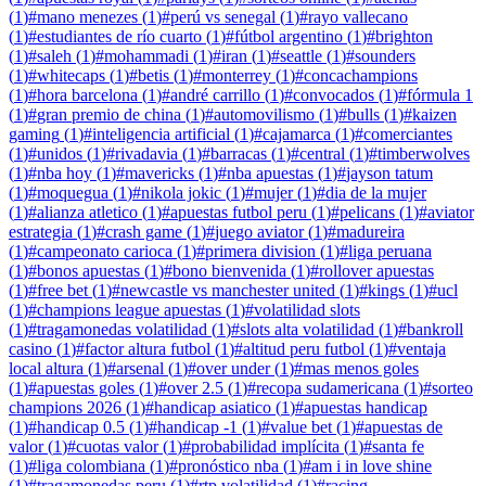
(
1
)
#
mano menezes
(
1
)
#
perú vs senegal
(
1
)
#
rayo vallecano
(
1
)
#
estudiantes de río cuarto
(
1
)
#
fútbol argentino
(
1
)
#
brighton
(
1
)
#
saleh
(
1
)
#
mohammadi
(
1
)
#
iran
(
1
)
#
seattle
(
1
)
#
sounders
(
1
)
#
whitecaps
(
1
)
#
betis
(
1
)
#
monterrey
(
1
)
#
concachampions
(
1
)
#
hora barcelona
(
1
)
#
andré carrillo
(
1
)
#
convocados
(
1
)
#
fórmula 1
(
1
)
#
gran premio de china
(
1
)
#
automovilismo
(
1
)
#
bulls
(
1
)
#
kaizen
gaming
(
1
)
#
inteligencia artificial
(
1
)
#
cajamarca
(
1
)
#
comerciantes
(
1
)
#
unidos
(
1
)
#
rivadavia
(
1
)
#
barracas
(
1
)
#
central
(
1
)
#
timberwolves
(
1
)
#
nba hoy
(
1
)
#
mavericks
(
1
)
#
nba apuestas
(
1
)
#
jayson tatum
(
1
)
#
moquegua
(
1
)
#
nikola jokic
(
1
)
#
mujer
(
1
)
#
dia de la mujer
(
1
)
#
alianza atletico
(
1
)
#
apuestas futbol peru
(
1
)
#
pelicans
(
1
)
#
aviator
estrategia
(
1
)
#
crash game
(
1
)
#
juego aviator
(
1
)
#
madureira
(
1
)
#
campeonato carioca
(
1
)
#
primera division
(
1
)
#
liga peruana
(
1
)
#
bonos apuestas
(
1
)
#
bono bienvenida
(
1
)
#
rollover apuestas
(
1
)
#
free bet
(
1
)
#
newcastle vs manchester united
(
1
)
#
kings
(
1
)
#
ucl
(
1
)
#
champions league apuestas
(
1
)
#
volatilidad slots
(
1
)
#
tragamonedas volatilidad
(
1
)
#
slots alta volatilidad
(
1
)
#
bankroll
casino
(
1
)
#
factor altura futbol
(
1
)
#
altitud peru futbol
(
1
)
#
ventaja
local altura
(
1
)
#
arsenal
(
1
)
#
over under
(
1
)
#
mas menos goles
(
1
)
#
apuestas goles
(
1
)
#
over 2.5
(
1
)
#
recopa sudamericana
(
1
)
#
sorteo
champions 2026
(
1
)
#
handicap asiatico
(
1
)
#
apuestas handicap
(
1
)
#
handicap 0.5
(
1
)
#
handicap -1
(
1
)
#
value bet
(
1
)
#
apuestas de
valor
(
1
)
#
cuotas valor
(
1
)
#
probabilidad implícita
(
1
)
#
santa fe
(
1
)
#
liga colombiana
(
1
)
#
pronóstico nba
(
1
)
#
am i in love shine
(
1
)
#
tragamonedas peru
(
1
)
#
rtp volatilidad
(
1
)
#
racing