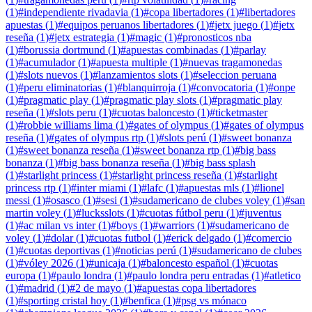
(
1
)
#
independiente rivadavia
(
1
)
#
copa libertadores
(
1
)
#
libertadores
apuestas
(
1
)
#
equipos peruanos libertadores
(
1
)
#
jetx juego
(
1
)
#
jetx
reseña
(
1
)
#
jetx estrategia
(
1
)
#
magic
(
1
)
#
pronosticos nba
(
1
)
#
borussia dortmund
(
1
)
#
apuestas combinadas
(
1
)
#
parlay
(
1
)
#
acumulador
(
1
)
#
apuesta multiple
(
1
)
#
nuevas tragamonedas
(
1
)
#
slots nuevos
(
1
)
#
lanzamientos slots
(
1
)
#
seleccion peruana
(
1
)
#
peru eliminatorias
(
1
)
#
blanquirroja
(
1
)
#
convocatoria
(
1
)
#
onpe
(
1
)
#
pragmatic play
(
1
)
#
pragmatic play slots
(
1
)
#
pragmatic play
reseña
(
1
)
#
slots peru
(
1
)
#
cuotas baloncesto
(
1
)
#
ticketmaster
(
1
)
#
robbie williams lima
(
1
)
#
gates of olympus
(
1
)
#
gates of olympus
reseña
(
1
)
#
gates of olympus rtp
(
1
)
#
slots perú
(
1
)
#
sweet bonanza
(
1
)
#
sweet bonanza reseña
(
1
)
#
sweet bonanza rtp
(
1
)
#
big bass
bonanza
(
1
)
#
big bass bonanza reseña
(
1
)
#
big bass splash
(
1
)
#
starlight princess
(
1
)
#
starlight princess reseña
(
1
)
#
starlight
princess rtp
(
1
)
#
inter miami
(
1
)
#
lafc
(
1
)
#
apuestas mls
(
1
)
#
lionel
messi
(
1
)
#
osasco
(
1
)
#
sesi
(
1
)
#
sudamericano de clubes voley
(
1
)
#
san
martin voley
(
1
)
#
lucksslots
(
1
)
#
cuotas fútbol peru
(
1
)
#
juventus
(
1
)
#
ac milan vs inter
(
1
)
#
boys
(
1
)
#
warriors
(
1
)
#
sudamericano de
voley
(
1
)
#
dolar
(
1
)
#
cuotas futbol
(
1
)
#
erick delgado
(
1
)
#
comercio
(
1
)
#
cuotas deportivas
(
1
)
#
noticias perú
(
1
)
#
sudamericano de clubes
(
1
)
#
vóley 2026
(
1
)
#
unicaja
(
1
)
#
baloncesto español
(
1
)
#
cuotas
europa
(
1
)
#
paulo londra
(
1
)
#
paulo londra peru entradas
(
1
)
#
atletico
(
1
)
#
madrid
(
1
)
#
2 de mayo
(
1
)
#
apuestas copa libertadores
(
1
)
#
sporting cristal hoy
(
1
)
#
benfica
(
1
)
#
psg vs mónaco