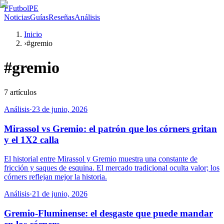
F
FutbolPE
Noticias
Guías
Reseñas
Análisis
Inicio
›
#gremio
#
gremio
7
artículos
Análisis
·
23 de junio, 2026
Mirassol vs Gremio: el patrón que los córners gritan
y el 1X2 calla
El historial entre Mirassol y Gremio muestra una constante de
fricción y saques de esquina. El mercado tradicional oculta valor; los
córners reflejan mejor la historia.
Análisis
·
21 de junio, 2026
Gremio-Fluminense: el desgaste que puede mandar