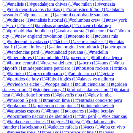
(
1
)
#
analisis
(
1
)
#
guadalajara chivas
(
1
)
#
ac milan
(
1
)
#
venezia
(
1
)
#
club deportivo los chankas
(
1
)
#
pronóstico fútbol
(
1
)
#
atalanta
sassuolo
(
1
)
#
gimnasia m.
(
1
)
#
central cordoba de santiago
(
1
)
#
udinese
(
1
)
#
análisis historial
(
1
)
#
columbus crew
(
1
)
#
new york
city fc
(
1
)
#
mls
(
1
)
#
análisis apuestas
(
1
)
#
cruzeiro botafogo
(
1
)
#
probabilidad implicita
(
1
)
#
valor apuesta
(
1
)
#
lectura fría
(
1
)
#
man
city
(
1
)
#
new england revolution
(
1
)
#
toronto fc
(
1
)
#
cuotas mls
(
1
)
#
independ. rivadavia
(
1
)
#
táctica
(
1
)
#
serie a análisis
(
1
)
#
cuotas
liga 1
(
1
)
#
am i in love
(
1
)
#
shine original soundtrack
(
1
)
#
petroperu
(
1
)
#
tendencias perú
(
1
)
#
actualidad peruana
(
1
)
#
medellin
(
1
)
#
libertadores
(
1
)
#
mundialito
(
1
)
#
porvenir
(
1
)
#
fútbol callejero
(
1
)
#
banco central
(
1
)
#
reserva del peru
(
1
)
#
bcrp
(
1
)
#
suns
(
1
)
#
nba
playoffs
(
1
)
#
independiente petrolero
(
1
)
#
houston rockets
(
1
)
#
tinka
(
1
)
#
la tinka
(
1
)
#
pozo millonario
(
1
)
#
adt de tarma
(
1
)
#
getafe
(
1
)
#
partidos de hoy
(
1
)
#
fútbol inglés
(
1
)
#
alaves vs mallorca
(
1
)
#
oviedo vs elche
(
1
)
#
coppa italia
(
1
)
#
club cienciano
(
1
)
#
golden
state warriors
(
1
)
#
stephen curry
(
1
)
#
fútbol sudamericano
(
1
)
#
miami
heat
(
1
)
#
charlotte hornets
(
1
)
#
playoffs nba
(
1
)
#
play in nba
(
1
)
#
maroon 5 peru
(
1
)
#
maroon lima
(
1
)
#
entradas concierto peru
(
1
)
#
pokemon
(
1
)
#
pokemon champions
(
1
)
#
nintendo switch
(
1
)
#
apuestas esports
(
1
)
#
braga
(
1
)
#
jaguares
(
1
)
#
liga betplay
(
1
)
#
documento nacional de identidad
(
1
)
#
dni perú
(
1
)
#
los chankas
(
1
)
#
tabla de posiciones
(
1
)
#
tigres
(
1
)
#
liga
(
1
)
#
oklahoma city
thunder
(
1
)
#
belgrano
(
1
)
#
atletico rafaela
(
1
)
#
nets
(
1
)
#
nba en vivo
(
1
)
#
apuestas royal
(
1
)
#
parlays
(
1
)
#
sorteos online
(
1
)
#
atenas