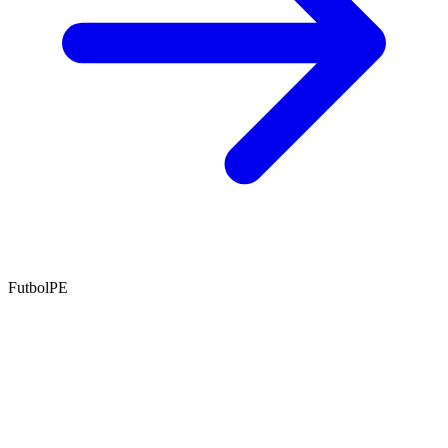
FutbolPE
Portal independiente de noticias deportivas, análisis de apuestas y
reseñas de casas de apuestas para el mercado peruano.
Secciones
Noticias
Guías
Reseñas
Análisis
Sitios hermanos