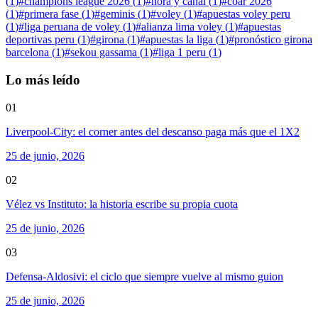
(
1
)
#
champions league 2026
(
1
)
#
hora y canal
(
1
)
#
coar 2026
(
1
)
#
primera fase
(
1
)
#
geminis
(
1
)
#
voley
(
1
)
#
apuestas voley peru
(
1
)
#
liga peruana de voley
(
1
)
#
alianza lima voley
(
1
)
#
apuestas
deportivas peru
(
1
)
#
girona
(
1
)
#
apuestas la liga
(
1
)
#
pronóstico girona
barcelona
(
1
)
#
sekou gassama
(
1
)
#
liga 1 peru
(
1
)
Lo más leído
01
Liverpool-City: el corner antes del descanso paga más que el 1X2
25 de junio, 2026
02
Vélez vs Instituto: la historia escribe su propia cuota
25 de junio, 2026
03
Defensa-Aldosivi: el ciclo que siempre vuelve al mismo guion
25 de junio, 2026