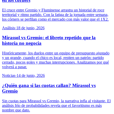
en los córners
El cruce entre Gremio y Fluminense arrastra un historial de roce
territorial y ritmo partido. Con la fatiga de la jornada entre semana,
los córners se perfilan como el mercado con más valor que el 1X2.
Análisis
·
18 de junio, 2026
Mirassol vs Gremio: el libreto repetido que la
historia no negocia
Históricamente, los duelos entre un equipo de presupuesto ajustado
y un grande, cuando el chico es local, repiten un patrón: partido
cerrado, pocos goles y muchas interrupciones. Analizamos por qué
volverá a pasar.
Noticias
·
14 de junio, 2026
¿Quién gana si las cuotas callan? Mirassol vs
Gremio
Sin cuotas para Mirassol vs Gremio, la narrativa infla al visitante. El
análisis frío de probabilidades revela que el favoritismo es más
nombre que dato.