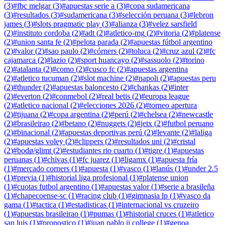
(
3
)
#
fbc melgar
(
3
)
#
apuestas serie a
(
3
)
#
copa sudamericana
(
3
)
#
resultados
(
3
)
#
sudamericana
(
3
)
#
selección peruana
(
3
)
#
lebron
james
(
3
)
#
slots pragmatic play
(
3
)
#
alianza
(
3
)
#
velez sarsfield
(
2
)
#
instituto cordoba
(
2
)
#
adt
(
2
)
#
atletico-mg
(
2
)
#
vitoria
(
2
)
#
platense
(
2
)
#
union santa fe
(
2
)
#
pelota parada
(
2
)
#
apuestas fútbol argentino
(
2
)
#
valor
(
2
)
#
sao paulo
(
2
)
#
córners
(
2
)
#
toluca
(
2
)
#
cruz azul
(
2
)
#
fc
cajamarca
(
2
)
#
lazio
(
2
)
#
sport huancayo
(
2
)
#
sassuolo
(
2
)
#
torino
(
2
)
#
atalanta
(
2
)
#
como
(
2
)
#
cusco fc
(
2
)
#
apuestas argentina
(
2
)
#
atletico tucuman
(
2
)
#
slot machine
(
2
)
#
napoli
(
2
)
#
apuestas peru
(
2
)
#
thunder
(
2
)
#
apuestas baloncesto
(
2
)
#
chankas
(
2
)
#
inter
(
2
)
#
everton
(
2
)
#
conmebol
(
2
)
#
real betis
(
2
)
#
europa league
(
2
)
#
atletico nacional
(
2
)
#
elecciones 2026
(
2
)
#
torneo apertura
(
2
)
#
tijuana
(
2
)
#
copa argentina
(
2
)
#
perú
(
2
)
#
chelsea
(
2
)
#
newcastle
(
2
)
#
brasileirao
(
2
)
#
betano
(
2
)
#
nuggets
(
2
)
#
jetx
(
2
)
#
futbol peruano
(
2
)
#
binacional
(
2
)
#
apuestas deportivas perú
(
2
)
#
levante
(
2
)
#
laliga
(
2
)
#
apuestas voley
(
2
)
#
clippers
(
2
)
#
resultados uni
(
2
)
#
cristal
(
2
)
#
bodø/glimt
(
2
)
#
estudiantes rio cuarto
(
1
)
#
tigre
(
1
)
#
apuestas
peruanas
(
1
)
#
chivas
(
1
)
#
fc juarez
(
1
)
#
ligamx
(
1
)
#
apuesta fría
(
1
)
#
mercado corners
(
1
)
#
apuesta
(
1
)
#
vasco
(
1
)
#
lanús
(
1
)
#
under 2.5
(
1
)
#
previa
(
1
)
#
historial liga profesional
(
1
)
#
platense union
(
1
)
#
cuotas futbol argentino
(
1
)
#
apuestas valor
(
1
)
#
serie a brasileña
(
1
)
#
chapecoense-sc
(
1
)
#
racing club
(
1
)
#
gimnasia lp
(
1
)
#
vasco da
gama
(
1
)
#
tactica
(
1
)
#
estadisticas
(
1
)
#
internacional vs cruzeiro
(
1
)
#
apuestas brasileirao
(
1
)
#
pumas
(
1
)
#
historial cruces
(
1
)
#
atletico
san luis
(
1
)
#
pronostico
(
1
)
#
juan pablo ii college
(
1
)
#
genoa