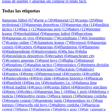
zonas de quiebre y apuestas sin comprar el relato fácil.
Todas las etiquetas
#
apuestas fútbol
(
67
)
#
serie a
(
30
)
#
historial
(
21
)
#
cuotas
(
20
)
#
liga
profesional
(
19
)
#
apuestas deportivas
(
19
)
#
apuestas nba
(
14
)
#
análisis
táctico
(
13
)
#
liga 1
(
12
)
#
apuestas perú
(
12
)
#
lakers
(
12
)
#
premier
league
(
9
)
#
probabilidad
(
9
)
#
apuestas futbol
(
9
)
#
barcelona
(
8
)
#
apuestas en vivo
(
8
)
#
gremio
(
7
)
#
corinthians
(
7
)
#
rb bragantino
(
7
)
#
casino online
(
7
)
#
champions league
(
7
)
#
liverpool
(
6
)
#
apuestas
corners
(
6
)
#
corners
(
6
)
#
apuestas
(
6
)
#
fluminense
(
6
)
#
flamengo
(
6
)
#
independiente
(
6
)
#
universitario
(
6
)
#
la liga
(
6
)
#
nba
(
6
)
#
pronósticos deportivos
(
6
)
#
ecuabet
(
6
)
#
manchester city
(
5
)
#
corners apuestas
(
5
)
#
sport boys
(
5
)
#
bahia
(
5
)
#
mirassol
(
5
)
#
botafogo
(
5
)
#
analisis tactico
(
5
)
#
pronóstico
(
5
)
#
primera división
(
5
)
#
sporting cristal
(
5
)
#
cienciano
(
5
)
#
luckslots
(
5
)
#
aldosivi
(
4
)
#
santos
(
4
)
#
remo
(
4
)
#
internacional
(
4
)
#
cruzeiro
(
4
)
#
coritiba
(
4
)
#
antecedentes
(
4
)
#
river plate
(
4
)
#
patron historico
(
4
)
#
huracan
(
4
)
#
banfield
(
4
)
#
liga mx
(
4
)
#
estudiantes l.p.
(
4
)
#
alianza lima
(
4
)
#
real madrid
(
4
)
#
cusco
(
4
)
#
cuotas fútbol
(
4
)
#
deportivo garcilaso
(
4
)
#
peru
(
4
)
#
celtics
(
4
)
#
apuestas liga 1
(
4
)
#
liga 1 perú
(
4
)
#
defensa y
justicia
(
3
)
#
deportivo riestra
(
3
)
#
boca juniors
(
3
)
#
belgrano cordoba
(
3
)
#
rosario central
(
3
)
#
sarmiento junin
(
3
)
#
argentinos jrs
(
3
)
#
san
lorenzo
(
3
)
#
newells old boys
(
3
)
#
talleres cordoba
(
3
)
#
barracas
central
(
3
)
#
lanus
(
3
)
#
palmeiras
(
3
)
#
atletico grau
(
3
)
#
utc cajamarca