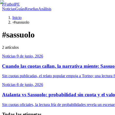
F
FutbolPE
Noticias
Guías
Reseñas
Análisis
Inicio
›
#sassuolo
#
sassuolo
2
artículos
Noticias
·
9 de junio, 2026
Cuando las cuotas callan, la narrativa miente: Sassuo
Sin cuotas publicadas, el relato popular empuja a Torino; una lectura f
Noticias
·
8 de junio, 2026
Atalanta vs Sassuolo: probabilidad sin cuota y el valo
Sin cuotas oficiales, la lectura fría de probabilidades revela un escena
Todas las etiquetas