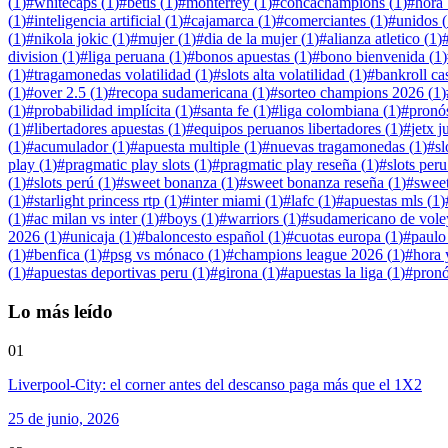
(
1
)
#
whitecaps
(
1
)
#
betis
(
1
)
#
monterrey
(
1
)
#
concachampions
(
1
)
#
hora
(
1
)
#
inteligencia artificial
(
1
)
#
cajamarca
(
1
)
#
comerciantes
(
1
)
#
unidos
(
(
1
)
#
nikola jokic
(
1
)
#
mujer
(
1
)
#
dia de la mujer
(
1
)
#
alianza atletico
(
1
)
division
(
1
)
#
liga peruana
(
1
)
#
bonos apuestas
(
1
)
#
bono bienvenida
(
1
)
(
1
)
#
tragamonedas volatilidad
(
1
)
#
slots alta volatilidad
(
1
)
#
bankroll ca
(
1
)
#
over 2.5
(
1
)
#
recopa sudamericana
(
1
)
#
sorteo champions 2026
(
1
)
(
1
)
#
probabilidad implícita
(
1
)
#
santa fe
(
1
)
#
liga colombiana
(
1
)
#
pronó
(
1
)
#
libertadores apuestas
(
1
)
#
equipos peruanos libertadores
(
1
)
#
jetx 
(
1
)
#
acumulador
(
1
)
#
apuesta multiple
(
1
)
#
nuevas tragamonedas
(
1
)
#
sl
play
(
1
)
#
pragmatic play slots
(
1
)
#
pragmatic play reseña
(
1
)
#
slots peru
(
1
)
#
slots perú
(
1
)
#
sweet bonanza
(
1
)
#
sweet bonanza reseña
(
1
)
#
sweet
(
1
)
#
starlight princess rtp
(
1
)
#
inter miami
(
1
)
#
lafc
(
1
)
#
apuestas mls
(
1
)
(
1
)
#
ac milan vs inter
(
1
)
#
boys
(
1
)
#
warriors
(
1
)
#
sudamericano de vole
2026
(
1
)
#
unicaja
(
1
)
#
baloncesto español
(
1
)
#
cuotas europa
(
1
)
#
paulo
(
1
)
#
benfica
(
1
)
#
psg vs mónaco
(
1
)
#
champions league 2026
(
1
)
#
hora 
(
1
)
#
apuestas deportivas peru
(
1
)
#
girona
(
1
)
#
apuestas la liga
(
1
)
#
pronó
Lo más leído
01
Liverpool-City: el corner antes del descanso paga más que el 1X2
25 de junio, 2026