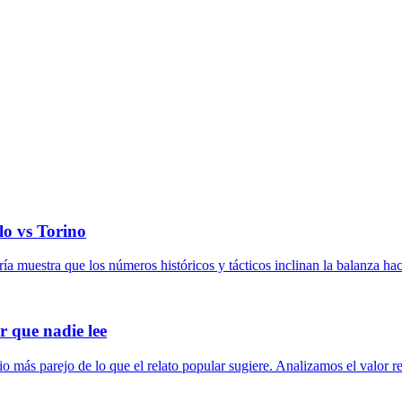
lo vs Torino
ría muestra que los números históricos y tácticos inclinan la balanza hac
r que nadie lee
rio más parejo de lo que el relato popular sugiere. Analizamos el valor re