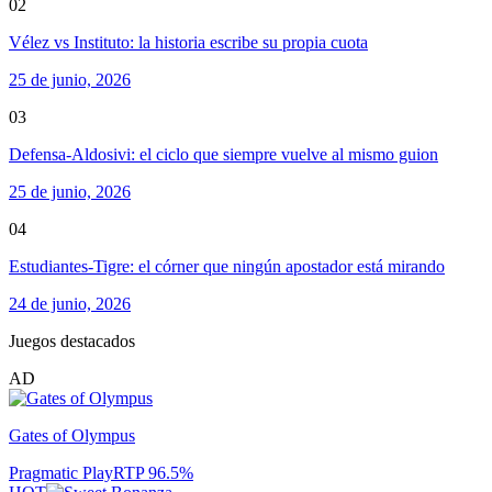
02
Vélez vs Instituto: la historia escribe su propia cuota
25 de junio, 2026
03
Defensa-Aldosivi: el ciclo que siempre vuelve al mismo guion
25 de junio, 2026
04
Estudiantes-Tigre: el córner que ningún apostador está mirando
24 de junio, 2026
Juegos destacados
AD
Gates of Olympus
Pragmatic Play
RTP
96.5
%