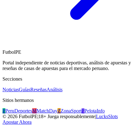
FutbolPE
Portal independiente de noticias deportivas, análisis de apuestas y
reseñas de casas de apuestas para el mercado peruano.
Secciones
Noticias
Guías
Reseñas
Análisis
Sitios hermanos
P
PeruDeportes
M
MatchDay
Z
ZonaSport
P
PelotaInfo
©
2026
FutbolPE
|
18+ Juega responsablemente
|
LucksSlots
Apostar Ahora