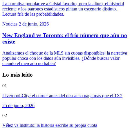
La narrativa popular ve a Cristal favorito, pero la altura, el historial
reciente y los patrones estadísticos pintan un escenario distinto.
Lectura fría de las probabilidades.
Noticias
·
2 de junio, 2026
New England vs Toronto: el frío número que aún no
existe
Analizamos el choque de la MLS sin cuotas disponibles: la narrativa
popular choca con los datos aún invisibles. ¿Dónde buscar valor
cuando el mercado no habla?
Lo más leído
01
Liverpool-City: el corner antes del descanso paga más que el 1X2
25 de junio, 2026
02
Vélez vs Instituto: la historia escribe su propia cuota