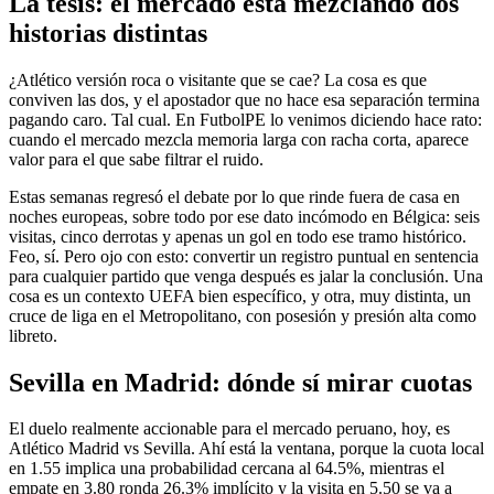
La tesis: el mercado está mezclando dos
historias distintas
¿Atlético versión roca o visitante que se cae? La cosa es que
conviven las dos, y el apostador que no hace esa separación termina
pagando caro. Tal cual. En FutbolPE lo venimos diciendo hace rato:
cuando el mercado mezcla memoria larga con racha corta, aparece
valor para el que sabe filtrar el ruido.
Estas semanas regresó el debate por lo que rinde fuera de casa en
noches europeas, sobre todo por ese dato incómodo en Bélgica: seis
visitas, cinco derrotas y apenas un gol en todo ese tramo histórico.
Feo, sí. Pero ojo con esto: convertir un registro puntual en sentencia
para cualquier partido que venga después es jalar la conclusión. Una
cosa es un contexto UEFA bien específico, y otra, muy distinta, un
cruce de liga en el Metropolitano, con posesión y presión alta como
libreto.
Sevilla en Madrid: dónde sí mirar cuotas
El duelo realmente accionable para el mercado peruano, hoy, es
Atlético Madrid vs Sevilla. Ahí está la ventana, porque la cuota local
en 1.55 implica una probabilidad cercana al 64.5%, mientras el
empate en 3.80 ronda 26.3% implícito y la visita en 5.50 se va a