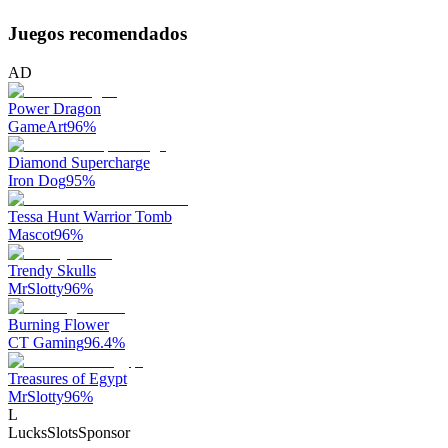
Juegos recomendados
AD
Power Dragon
GameArt
96
%
Diamond Supercharge
Iron Dog
95
%
Tessa Hunt Warrior Tomb
Mascot
96
%
Trendy Skulls
MrSlotty
96
%
Burning Flower
CT Gaming
96.4
%
Treasures of Egypt
MrSlotty
96
%
L
LucksSlots
Sponsor