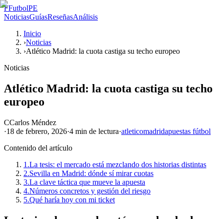
F
FutbolPE
Noticias
Guías
Reseñas
Análisis
Inicio
›
Noticias
›
Atlético Madrid: la cuota castiga su techo europeo
Noticias
Atlético Madrid: la cuota castiga su techo
europeo
C
Carlos Méndez
·
18 de febrero, 2026
·
4 min
de lectura
·
atletico
madrid
apuestas fútbol
Contenido del artículo
1.
La tesis: el mercado está mezclando dos historias distintas
2.
Sevilla en Madrid: dónde sí mirar cuotas
3.
La clave táctica que mueve la apuesta
4.
Números concretos y gestión del riesgo
5.
Qué haría hoy con mi ticket