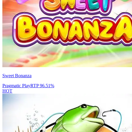
Sweet Bonanza
Pragmatic Play
RTP
96.51
%
HOT