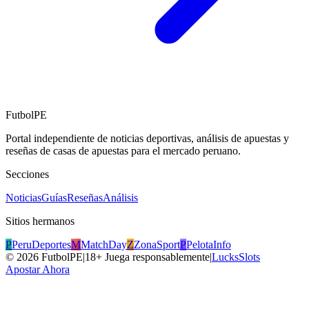
FutbolPE
Portal independiente de noticias deportivas, análisis de apuestas y
reseñas de casas de apuestas para el mercado peruano.
Secciones
Noticias
Guías
Reseñas
Análisis
Sitios hermanos
P
PeruDeportes
M
MatchDay
Z
ZonaSport
P
PelotaInfo
©
2026
FutbolPE
|
18+ Juega responsablemente
|
LucksSlots
Apostar Ahora