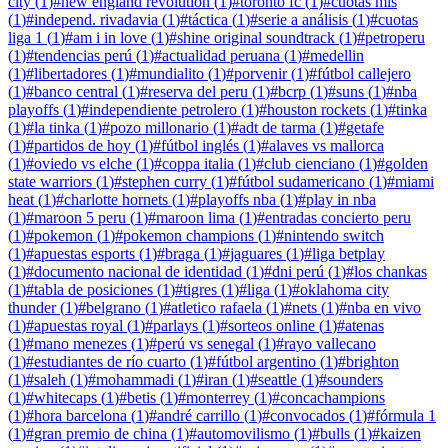
city
(
1
)
#
new england revolution
(
1
)
#
toronto fc
(
1
)
#
cuotas mls
(
1
)
#
independ. rivadavia
(
1
)
#
táctica
(
1
)
#
serie a análisis
(
1
)
#
cuotas
liga 1
(
1
)
#
am i in love
(
1
)
#
shine original soundtrack
(
1
)
#
petroperu
(
1
)
#
tendencias perú
(
1
)
#
actualidad peruana
(
1
)
#
medellin
(
1
)
#
libertadores
(
1
)
#
mundialito
(
1
)
#
porvenir
(
1
)
#
fútbol callejero
(
1
)
#
banco central
(
1
)
#
reserva del peru
(
1
)
#
bcrp
(
1
)
#
suns
(
1
)
#
nba
playoffs
(
1
)
#
independiente petrolero
(
1
)
#
houston rockets
(
1
)
#
tinka
(
1
)
#
la tinka
(
1
)
#
pozo millonario
(
1
)
#
adt de tarma
(
1
)
#
getafe
(
1
)
#
partidos de hoy
(
1
)
#
fútbol inglés
(
1
)
#
alaves vs mallorca
(
1
)
#
oviedo vs elche
(
1
)
#
coppa italia
(
1
)
#
club cienciano
(
1
)
#
golden
state warriors
(
1
)
#
stephen curry
(
1
)
#
fútbol sudamericano
(
1
)
#
miami
heat
(
1
)
#
charlotte hornets
(
1
)
#
playoffs nba
(
1
)
#
play in nba
(
1
)
#
maroon 5 peru
(
1
)
#
maroon lima
(
1
)
#
entradas concierto peru
(
1
)
#
pokemon
(
1
)
#
pokemon champions
(
1
)
#
nintendo switch
(
1
)
#
apuestas esports
(
1
)
#
braga
(
1
)
#
jaguares
(
1
)
#
liga betplay
(
1
)
#
documento nacional de identidad
(
1
)
#
dni perú
(
1
)
#
los chankas
(
1
)
#
tabla de posiciones
(
1
)
#
tigres
(
1
)
#
liga
(
1
)
#
oklahoma city
thunder
(
1
)
#
belgrano
(
1
)
#
atletico rafaela
(
1
)
#
nets
(
1
)
#
nba en vivo
(
1
)
#
apuestas royal
(
1
)
#
parlays
(
1
)
#
sorteos online
(
1
)
#
atenas
(
1
)
#
mano menezes
(
1
)
#
perú vs senegal
(
1
)
#
rayo vallecano
(
1
)
#
estudiantes de río cuarto
(
1
)
#
fútbol argentino
(
1
)
#
brighton
(
1
)
#
saleh
(
1
)
#
mohammadi
(
1
)
#
iran
(
1
)
#
seattle
(
1
)
#
sounders
(
1
)
#
whitecaps
(
1
)
#
betis
(
1
)
#
monterrey
(
1
)
#
concachampions
(
1
)
#
hora barcelona
(
1
)
#
andré carrillo
(
1
)
#
convocados
(
1
)
#
fórmula 1
(
1
)
#
gran premio de china
(
1
)
#
automovilismo
(
1
)
#
bulls
(
1
)
#
kaizen