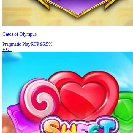
Gates of Olympus
Pragmatic Play
RTP
96.5
%
HOT