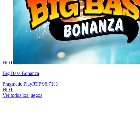
HOT
Big Bass Bonanza
Pragmatic Play
RTP
96.71
%
HOT
Ver todos los juegos