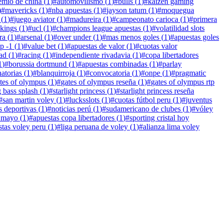
emio de china
(
1
)
#
automovilismo
(
1
)
#
bulls
(
1
)
#
kaizen gaming
)
#
mavericks
(
1
)
#
nba apuestas
(
1
)
#
jayson tatum
(
1
)
#
moquegua
(
1
)
#
juego aviator
(
1
)
#
madureira
(
1
)
#
campeonato carioca
(
1
)
#
primera
kings
(
1
)
#
ucl
(
1
)
#
champions league apuestas
(
1
)
#
volatilidad slots
ra
(
1
)
#
arsenal
(
1
)
#
over under
(
1
)
#
mas menos goles
(
1
)
#
apuestas goles
p -1
(
1
)
#
value bet
(
1
)
#
apuestas de valor
(
1
)
#
cuotas valor
dad
(
1
)
#
racing
(
1
)
#
independiente rivadavia
(
1
)
#
copa libertadores
1
)
#
borussia dortmund
(
1
)
#
apuestas combinadas
(
1
)
#
parlay
natorias
(
1
)
#
blanquirroja
(
1
)
#
convocatoria
(
1
)
#
onpe
(
1
)
#
pragmatic
tes of olympus
(
1
)
#
gates of olympus reseña
(
1
)
#
gates of olympus rtp
g bass splash
(
1
)
#
starlight princess
(
1
)
#
starlight princess reseña
#
san martin voley
(
1
)
#
lucksslots
(
1
)
#
cuotas fútbol peru
(
1
)
#
juventus
s deportivas
(
1
)
#
noticias perú
(
1
)
#
sudamericano de clubes
(
1
)
#
vóley
 mayo
(
1
)
#
apuestas copa libertadores
(
1
)
#
sporting cristal hoy
stas voley peru
(
1
)
#
liga peruana de voley
(
1
)
#
alianza lima voley