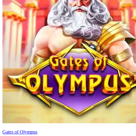
Gates of Olympus