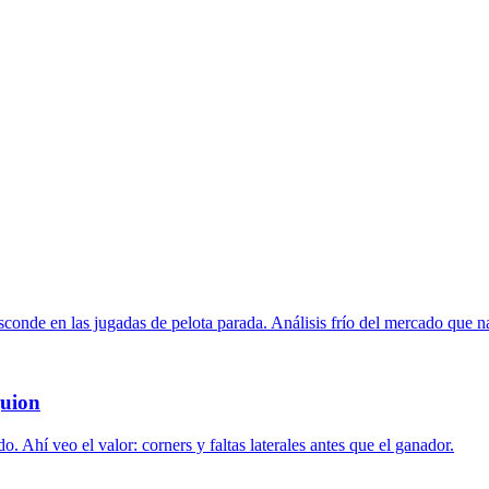
esconde en las jugadas de pelota parada. Análisis frío del mercado que n
guion
. Ahí veo el valor: corners y faltas laterales antes que el ganador.