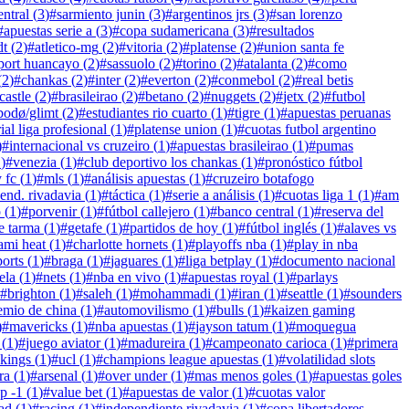
entral
(
3
)
#
sarmiento junin
(
3
)
#
argentinos jrs
(
3
)
#
san lorenzo
#
apuestas serie a
(
3
)
#
copa sudamericana
(
3
)
#
resultados
dt
(
2
)
#
atletico-mg
(
2
)
#
vitoria
(
2
)
#
platense
(
2
)
#
union santa fe
port huancayo
(
2
)
#
sassuolo
(
2
)
#
torino
(
2
)
#
atalanta
(
2
)
#
como
(
2
)
#
chankas
(
2
)
#
inter
(
2
)
#
everton
(
2
)
#
conmebol
(
2
)
#
real betis
astle
(
2
)
#
brasileirao
(
2
)
#
betano
(
2
)
#
nuggets
(
2
)
#
jetx
(
2
)
#
futbol
bodø/glimt
(
2
)
#
estudiantes rio cuarto
(
1
)
#
tigre
(
1
)
#
apuestas peruanas
rial liga profesional
(
1
)
#
platense union
(
1
)
#
cuotas futbol argentino
)
#
internacional vs cruzeiro
(
1
)
#
apuestas brasileirao
(
1
)
#
pumas
1
)
#
venezia
(
1
)
#
club deportivo los chankas
(
1
)
#
pronóstico fútbol
 fc
(
1
)
#
mls
(
1
)
#
análisis apuestas
(
1
)
#
cruzeiro botafogo
end. rivadavia
(
1
)
#
táctica
(
1
)
#
serie a análisis
(
1
)
#
cuotas liga 1
(
1
)
#
am
o
(
1
)
#
porvenir
(
1
)
#
fútbol callejero
(
1
)
#
banco central
(
1
)
#
reserva del
e tarma
(
1
)
#
getafe
(
1
)
#
partidos de hoy
(
1
)
#
fútbol inglés
(
1
)
#
alaves vs
ami heat
(
1
)
#
charlotte hornets
(
1
)
#
playoffs nba
(
1
)
#
play in nba
ports
(
1
)
#
braga
(
1
)
#
jaguares
(
1
)
#
liga betplay
(
1
)
#
documento nacional
ela
(
1
)
#
nets
(
1
)
#
nba en vivo
(
1
)
#
apuestas royal
(
1
)
#
parlays
#
brighton
(
1
)
#
saleh
(
1
)
#
mohammadi
(
1
)
#
iran
(
1
)
#
seattle
(
1
)
#
sounders
emio de china
(
1
)
#
automovilismo
(
1
)
#
bulls
(
1
)
#
kaizen gaming
)
#
mavericks
(
1
)
#
nba apuestas
(
1
)
#
jayson tatum
(
1
)
#
moquegua
(
1
)
#
juego aviator
(
1
)
#
madureira
(
1
)
#
campeonato carioca
(
1
)
#
primera
kings
(
1
)
#
ucl
(
1
)
#
champions league apuestas
(
1
)
#
volatilidad slots
ra
(
1
)
#
arsenal
(
1
)
#
over under
(
1
)
#
mas menos goles
(
1
)
#
apuestas goles
p -1
(
1
)
#
value bet
(
1
)
#
apuestas de valor
(
1
)
#
cuotas valor
dad
(
1
)
#
racing
(
1
)
#
independiente rivadavia
(
1
)
#
copa libertadores