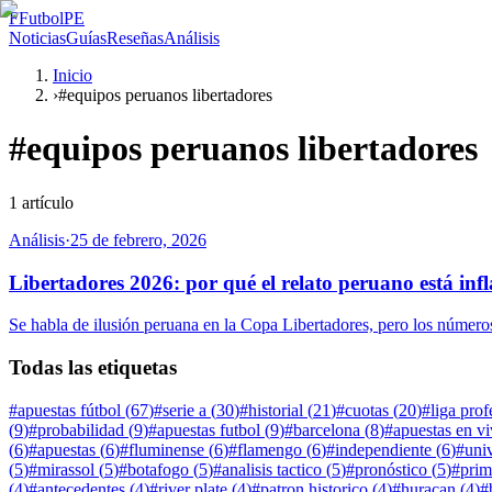
F
FutbolPE
Noticias
Guías
Reseñas
Análisis
Inicio
›
#equipos peruanos libertadores
#
equipos peruanos libertadores
1
artículo
Análisis
·
25 de febrero, 2026
Libertadores 2026: por qué el relato peruano está inf
Se habla de ilusión peruana en la Copa Libertadores, pero los número
Todas las etiquetas
#
apuestas fútbol
(
67
)
#
serie a
(
30
)
#
historial
(
21
)
#
cuotas
(
20
)
#
liga prof
(
9
)
#
probabilidad
(
9
)
#
apuestas futbol
(
9
)
#
barcelona
(
8
)
#
apuestas en v
(
6
)
#
apuestas
(
6
)
#
fluminense
(
6
)
#
flamengo
(
6
)
#
independiente
(
6
)
#
univ
(
5
)
#
mirassol
(
5
)
#
botafogo
(
5
)
#
analisis tactico
(
5
)
#
pronóstico
(
5
)
#
prim
(
4
)
#
antecedentes
(
4
)
#
river plate
(
4
)
#
patron historico
(
4
)
#
huracan
(
4
)
#