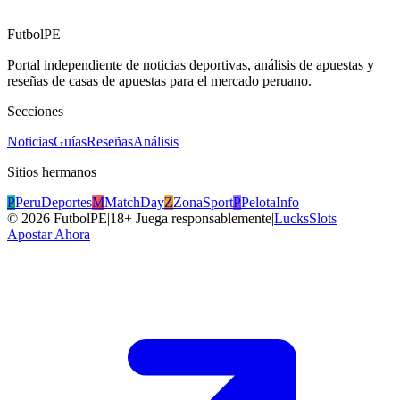
FutbolPE
Portal independiente de noticias deportivas, análisis de apuestas y
reseñas de casas de apuestas para el mercado peruano.
Secciones
Noticias
Guías
Reseñas
Análisis
Sitios hermanos
P
PeruDeportes
M
MatchDay
Z
ZonaSport
P
PelotaInfo
©
2026
FutbolPE
|
18+ Juega responsablemente
|
LucksSlots
Apostar Ahora