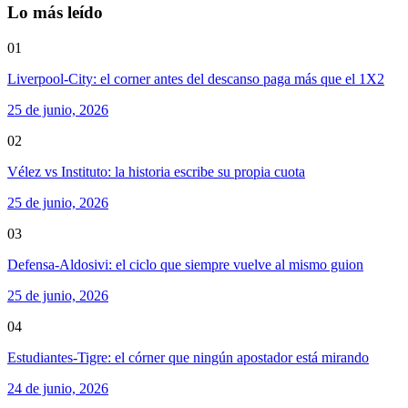
Lo más leído
01
Liverpool-City: el corner antes del descanso paga más que el 1X2
25 de junio, 2026
02
Vélez vs Instituto: la historia escribe su propia cuota
25 de junio, 2026
03
Defensa-Aldosivi: el ciclo que siempre vuelve al mismo guion
25 de junio, 2026
04
Estudiantes-Tigre: el córner que ningún apostador está mirando
24 de junio, 2026