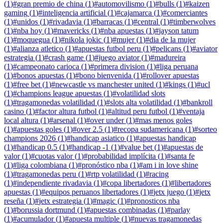
(
1
)
#
gran premio de china
(
1
)
#
automovilismo
(
1
)
#
bulls
(
1
)
#
kaizen
gaming
(
1
)
#
inteligencia artificial
(
1
)
#
cajamarca
(
1
)
#
comerciantes
(
1
)
#
unidos
(
1
)
#
rivadavia
(
1
)
#
barracas
(
1
)
#
central
(
1
)
#
timberwolves
(
1
)
#
nba hoy
(
1
)
#
mavericks
(
1
)
#
nba apuestas
(
1
)
#
jayson tatum
(
1
)
#
moquegua
(
1
)
#
nikola jokic
(
1
)
#
mujer
(
1
)
#
dia de la mujer
(
1
)
#
alianza atletico
(
1
)
#
apuestas futbol peru
(
1
)
#
pelicans
(
1
)
#
aviator
estrategia
(
1
)
#
crash game
(
1
)
#
juego aviator
(
1
)
#
madureira
(
1
)
#
campeonato carioca
(
1
)
#
primera division
(
1
)
#
liga peruana
(
1
)
#
bonos apuestas
(
1
)
#
bono bienvenida
(
1
)
#
rollover apuestas
(
1
)
#
free bet
(
1
)
#
newcastle vs manchester united
(
1
)
#
kings
(
1
)
#
ucl
(
1
)
#
champions league apuestas
(
1
)
#
volatilidad slots
(
1
)
#
tragamonedas volatilidad
(
1
)
#
slots alta volatilidad
(
1
)
#
bankroll
casino
(
1
)
#
factor altura futbol
(
1
)
#
altitud peru futbol
(
1
)
#
ventaja
local altura
(
1
)
#
arsenal
(
1
)
#
over under
(
1
)
#
mas menos goles
(
1
)
#
apuestas goles
(
1
)
#
over 2.5
(
1
)
#
recopa sudamericana
(
1
)
#
sorteo
champions 2026
(
1
)
#
handicap asiatico
(
1
)
#
apuestas handicap
(
1
)
#
handicap 0.5
(
1
)
#
handicap -1
(
1
)
#
value bet
(
1
)
#
apuestas de
valor
(
1
)
#
cuotas valor
(
1
)
#
probabilidad implícita
(
1
)
#
santa fe
(
1
)
#
liga colombiana
(
1
)
#
pronóstico nba
(
1
)
#
am i in love shine
(
1
)
#
tragamonedas peru
(
1
)
#
rtp volatilidad
(
1
)
#
racing
(
1
)
#
independiente rivadavia
(
1
)
#
copa libertadores
(
1
)
#
libertadores
apuestas
(
1
)
#
equipos peruanos libertadores
(
1
)
#
jetx juego
(
1
)
#
jetx
reseña
(
1
)
#
jetx estrategia
(
1
)
#
magic
(
1
)
#
pronosticos nba
(
1
)
#
borussia dortmund
(
1
)
#
apuestas combinadas
(
1
)
#
parlay
(
1
)
#
acumulador
(
1
)
#
apuesta multiple
(
1
)
#
nuevas tragamonedas