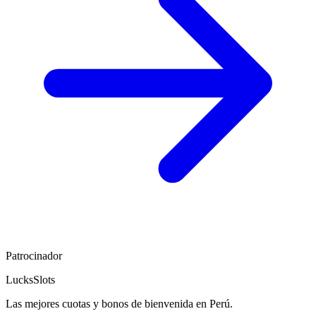
Patrocinador
LucksSlots
Las mejores cuotas y bonos de bienvenida en Perú.