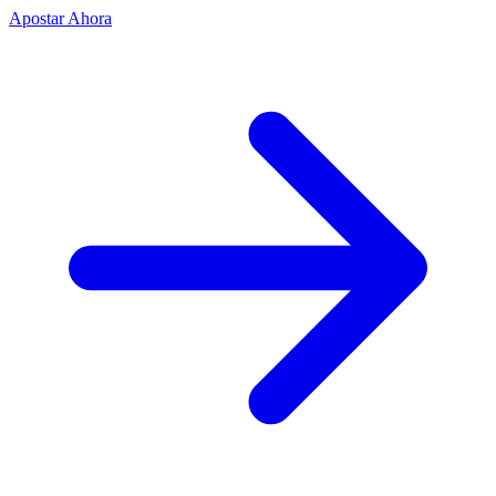
Apostar Ahora