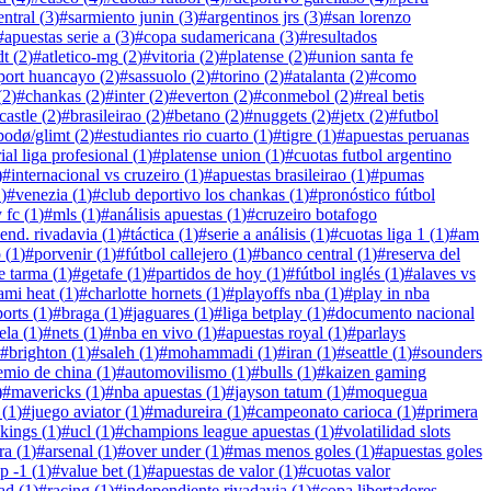
entral
(
3
)
#
sarmiento junin
(
3
)
#
argentinos jrs
(
3
)
#
san lorenzo
#
apuestas serie a
(
3
)
#
copa sudamericana
(
3
)
#
resultados
dt
(
2
)
#
atletico-mg
(
2
)
#
vitoria
(
2
)
#
platense
(
2
)
#
union santa fe
port huancayo
(
2
)
#
sassuolo
(
2
)
#
torino
(
2
)
#
atalanta
(
2
)
#
como
(
2
)
#
chankas
(
2
)
#
inter
(
2
)
#
everton
(
2
)
#
conmebol
(
2
)
#
real betis
astle
(
2
)
#
brasileirao
(
2
)
#
betano
(
2
)
#
nuggets
(
2
)
#
jetx
(
2
)
#
futbol
bodø/glimt
(
2
)
#
estudiantes rio cuarto
(
1
)
#
tigre
(
1
)
#
apuestas peruanas
rial liga profesional
(
1
)
#
platense union
(
1
)
#
cuotas futbol argentino
)
#
internacional vs cruzeiro
(
1
)
#
apuestas brasileirao
(
1
)
#
pumas
1
)
#
venezia
(
1
)
#
club deportivo los chankas
(
1
)
#
pronóstico fútbol
 fc
(
1
)
#
mls
(
1
)
#
análisis apuestas
(
1
)
#
cruzeiro botafogo
end. rivadavia
(
1
)
#
táctica
(
1
)
#
serie a análisis
(
1
)
#
cuotas liga 1
(
1
)
#
am
o
(
1
)
#
porvenir
(
1
)
#
fútbol callejero
(
1
)
#
banco central
(
1
)
#
reserva del
e tarma
(
1
)
#
getafe
(
1
)
#
partidos de hoy
(
1
)
#
fútbol inglés
(
1
)
#
alaves vs
ami heat
(
1
)
#
charlotte hornets
(
1
)
#
playoffs nba
(
1
)
#
play in nba
ports
(
1
)
#
braga
(
1
)
#
jaguares
(
1
)
#
liga betplay
(
1
)
#
documento nacional
ela
(
1
)
#
nets
(
1
)
#
nba en vivo
(
1
)
#
apuestas royal
(
1
)
#
parlays
#
brighton
(
1
)
#
saleh
(
1
)
#
mohammadi
(
1
)
#
iran
(
1
)
#
seattle
(
1
)
#
sounders
emio de china
(
1
)
#
automovilismo
(
1
)
#
bulls
(
1
)
#
kaizen gaming
)
#
mavericks
(
1
)
#
nba apuestas
(
1
)
#
jayson tatum
(
1
)
#
moquegua
(
1
)
#
juego aviator
(
1
)
#
madureira
(
1
)
#
campeonato carioca
(
1
)
#
primera
kings
(
1
)
#
ucl
(
1
)
#
champions league apuestas
(
1
)
#
volatilidad slots
ra
(
1
)
#
arsenal
(
1
)
#
over under
(
1
)
#
mas menos goles
(
1
)
#
apuestas goles
p -1
(
1
)
#
value bet
(
1
)
#
apuestas de valor
(
1
)
#
cuotas valor
dad
(
1
)
#
racing
(
1
)
#
independiente rivadavia
(
1
)
#
copa libertadores