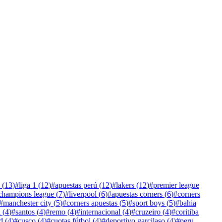
(
13
)
#
liga 1
(
12
)
#
apuestas perú
(
12
)
#
lakers
(
12
)
#
premier league
champions league
(
7
)
#
liverpool
(
6
)
#
apuestas corners
(
6
)
#
corners
#
manchester city
(
5
)
#
corners apuestas
(
5
)
#
sport boys
(
5
)
#
bahia
i
(
4
)
#
santos
(
4
)
#
remo
(
4
)
#
internacional
(
4
)
#
cruzeiro
(
4
)
#
coritiba
d
(
4
)
#
cusco
(
4
)
#
cuotas fútbol
(
4
)
#
deportivo garcilaso
(
4
)
#
peru