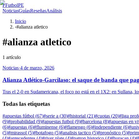
F
FutbolPE
Noticias
Guías
Reseñas
Análisis
Inicio
›
#alianza atletico
#
alianza atletico
1
artículo
Noticias
·
4 de marzo, 2026
Alianza Atlético-Garcilaso: el saque de banda que pa
Tras el 2-0 en Sudamericana, el foco no está en el 1X2: en Sullana, l
Todas las etiquetas
#
apuestas fútbol
(
67
)
#
serie a
(
30
)
#
historial
(
21
)
#
cuotas
(
20
)
#
liga prof
(
9
)
#
probabilidad
(
9
)
#
apuestas futbol
(
9
)
#
barcelona
(
8
)
#
apuestas en v
(
6
)
#
apuestas
(
6
)
#
fluminense
(
6
)
#
flamengo
(
6
)
#
independiente
(
6
)
#
univ
(
5
)
#
mirassol
(
5
)
#
botafogo
(
5
)
#
analisis tactico
(
5
)
#
pronóstico
(
5
)
#
prim
(
4
)
#
antecedentes
(
4
)
#
river plate
(
4
)
#
patron historico
(
4
)
#
huracan
(
4
)
#