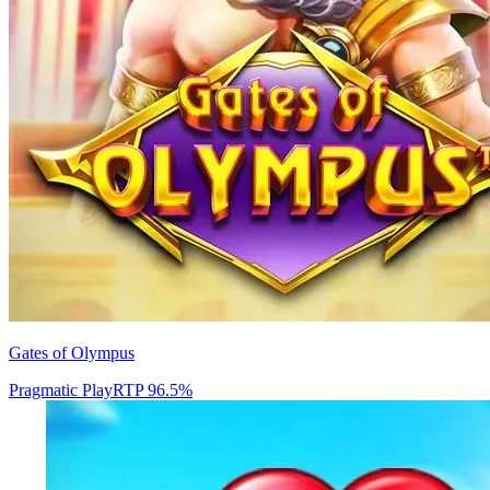
Gates of Olympus
Pragmatic Play
RTP
96.5
%