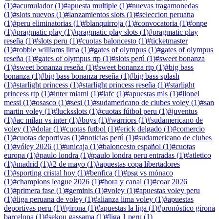
(
1
)
#
acumulador
(
1
)
#
apuesta multiple
(
1
)
#
nuevas tragamonedas
(
1
)
#
slots nuevos
(
1
)
#
lanzamientos slots
(
1
)
#
seleccion peruana
(
1
)
#
peru eliminatorias
(
1
)
#
blanquirroja
(
1
)
#
convocatoria
(
1
)
#
onpe
(
1
)
#
pragmatic play
(
1
)
#
pragmatic play slots
(
1
)
#
pragmatic play
reseña
(
1
)
#
slots peru
(
1
)
#
cuotas baloncesto
(
1
)
#
ticketmaster
(
1
)
#
robbie williams lima
(
1
)
#
gates of olympus
(
1
)
#
gates of olympus
reseña
(
1
)
#
gates of olympus rtp
(
1
)
#
slots perú
(
1
)
#
sweet bonanza
(
1
)
#
sweet bonanza reseña
(
1
)
#
sweet bonanza rtp
(
1
)
#
big bass
bonanza
(
1
)
#
big bass bonanza reseña
(
1
)
#
big bass splash
(
1
)
#
starlight princess
(
1
)
#
starlight princess reseña
(
1
)
#
starlight
princess rtp
(
1
)
#
inter miami
(
1
)
#
lafc
(
1
)
#
apuestas mls
(
1
)
#
lionel
messi
(
1
)
#
osasco
(
1
)
#
sesi
(
1
)
#
sudamericano de clubes voley
(
1
)
#
san
martin voley
(
1
)
#
lucksslots
(
1
)
#
cuotas fútbol peru
(
1
)
#
juventus
(
1
)
#
ac milan vs inter
(
1
)
#
boys
(
1
)
#
warriors
(
1
)
#
sudamericano de
voley
(
1
)
#
dolar
(
1
)
#
cuotas futbol
(
1
)
#
erick delgado
(
1
)
#
comercio
(
1
)
#
cuotas deportivas
(
1
)
#
noticias perú
(
1
)
#
sudamericano de clubes
(
1
)
#
vóley 2026
(
1
)
#
unicaja
(
1
)
#
baloncesto español
(
1
)
#
cuotas
europa
(
1
)
#
paulo londra
(
1
)
#
paulo londra peru entradas
(
1
)
#
atletico
(
1
)
#
madrid
(
1
)
#
2 de mayo
(
1
)
#
apuestas copa libertadores
(
1
)
#
sporting cristal hoy
(
1
)
#
benfica
(
1
)
#
psg vs mónaco
(
1
)
#
champions league 2026
(
1
)
#
hora y canal
(
1
)
#
coar 2026
(
1
)
#
primera fase
(
1
)
#
geminis
(
1
)
#
voley
(
1
)
#
apuestas voley peru
(
1
)
#
liga peruana de voley
(
1
)
#
alianza lima voley
(
1
)
#
apuestas
deportivas peru
(
1
)
#
girona
(
1
)
#
apuestas la liga
(
1
)
#
pronóstico girona
barcelona
(
1
)
#
sekou gassama
(
1
)
#
liga 1 peru
(
1
)