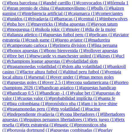
(
1
)
#
hora barcelona
(
1
)
#
andré carrillo
(
1
)
#
convocados
(
1
)
#
fórmula 1
(
1
)
#
gran premio de china
(
1
)
#
automovilismo
(
1
)
#
bulls
(
1
)
#
kaizen
gaming
(
1
)
#
inteligencia artificial
(
1
)
#
cajamarca
(
1
)
#
comerciantes
(
1
)
#
unidos
(
1
)
#
rivadavia
(
1
)
#
barracas
(
1
)
#
central
(
1
)
#
timberwolves
(
1
)
#
nba hoy
(
1
)
#
mavericks
(
1
)
#
nba apuestas
(
1
)
#
jayson tatum
(
1
)
#
moquegua
(
1
)
#
nikola jokic
(
1
)
#
mujer
(
1
)
#
dia de la mujer
(
1
)
#
alianza atletico
(
1
)
#
apuestas futbol peru
(
1
)
#
pelicans
(
1
)
#
aviator
estrategia
(
1
)
#
crash game
(
1
)
#
juego aviator
(
1
)
#
madureira
(
1
)
#
campeonato carioca
(
1
)
#
primera division
(
1
)
#
liga peruana
(
1
)
#
bonos apuestas
(
1
)
#
bono bienvenida
(
1
)
#
rollover apuestas
(
1
)
#
free bet
(
1
)
#
newcastle vs manchester united
(
1
)
#
kings
(
1
)
#
ucl
(
1
)
#
champions league apuestas
(
1
)
#
volatilidad slots
(
1
)
#
tragamonedas volatilidad
(
1
)
#
slots alta volatilidad
(
1
)
#
bankroll
casino
(
1
)
#
factor altura futbol
(
1
)
#
altitud peru futbol
(
1
)
#
ventaja
local altura
(
1
)
#
arsenal
(
1
)
#
over under
(
1
)
#
mas menos goles
(
1
)
#
apuestas goles
(
1
)
#
over 2.5
(
1
)
#
recopa sudamericana
(
1
)
#
sorteo
champions 2026
(
1
)
#
handicap asiatico
(
1
)
#
apuestas handicap
(
1
)
#
handicap 0.5
(
1
)
#
handicap -1
(
1
)
#
value bet
(
1
)
#
apuestas de
valor
(
1
)
#
cuotas valor
(
1
)
#
probabilidad implícita
(
1
)
#
santa fe
(
1
)
#
liga colombiana
(
1
)
#
pronóstico nba
(
1
)
#
am i in love shine
(
1
)
#
tragamonedas peru
(
1
)
#
rtp volatilidad
(
1
)
#
racing
(
1
)
#
independiente rivadavia
(
1
)
#
copa libertadores
(
1
)
#
libertadores
apuestas
(
1
)
#
equipos peruanos libertadores
(
1
)
#
jetx juego
(
1
)
#
jetx
reseña
(
1
)
#
jetx estrategia
(
1
)
#
magic
(
1
)
#
pronosticos nba
(
1
)
#
borussia dortmund
(
1
)
#
apuestas combinadas
(
1
)
#
parlay