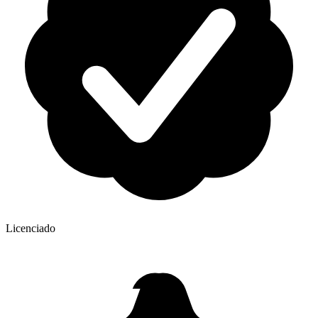
Licenciado