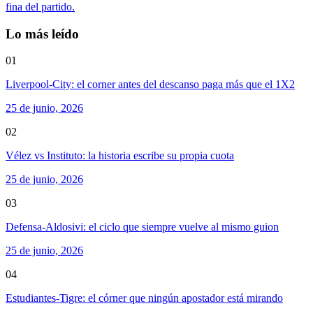
fina del partido.
Lo más leído
01
Liverpool-City: el corner antes del descanso paga más que el 1X2
25 de junio, 2026
02
Vélez vs Instituto: la historia escribe su propia cuota
25 de junio, 2026
03
Defensa-Aldosivi: el ciclo que siempre vuelve al mismo guion
25 de junio, 2026
04
Estudiantes-Tigre: el córner que ningún apostador está mirando