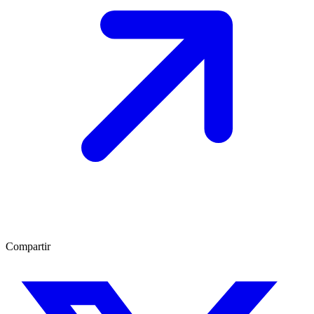
Compartir