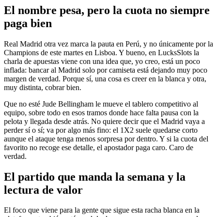
El nombre pesa, pero la cuota no siempre
paga bien
Real Madrid otra vez marca la pauta en Perú, y no únicamente por la
Champions de este martes en Lisboa. Y bueno, en LucksSlots la
charla de apuestas viene con una idea que, yo creo, está un poco
inflada: bancar al Madrid solo por camiseta está dejando muy poco
margen de verdad. Porque sí, una cosa es creer en la blanca y otra,
muy distinta, cobrar bien.
Que no esté Jude Bellingham le mueve el tablero competitivo al
equipo, sobre todo en esos tramos donde hace falta pausa con la
pelota y llegada desde atrás. No quiere decir que el Madrid vaya a
perder sí o sí; va por algo más fino: el 1X2 suele quedarse corto
aunque el ataque tenga menos sorpresa por dentro. Y si la cuota del
favorito no recoge ese detalle, el apostador paga caro. Caro de
verdad.
El partido que manda la semana y la
lectura de valor
El foco que viene para la gente que sigue esta racha blanca en la