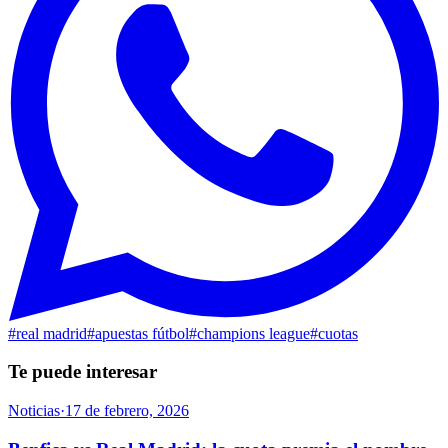
#
real madrid
#
apuestas fútbol
#
champions league
#
cuotas
Te puede interesar
Noticias
·
17 de febrero, 2026