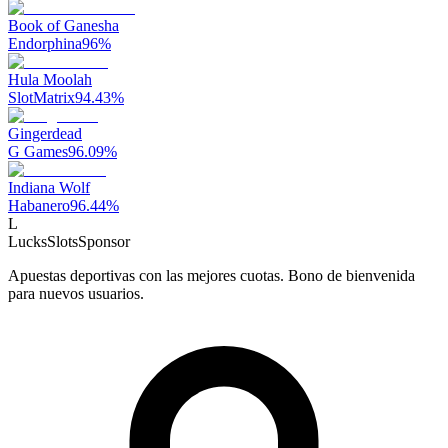
Book of Ganesha
Endorphina
96
%
Hula Moolah
SlotMatrix
94.43
%
Gingerdead
G Games
96.09
%
Indiana Wolf
Habanero
96.44
%
L
LucksSlots
Sponsor
Apuestas deportivas con las mejores cuotas. Bono de bienvenida
para nuevos usuarios.