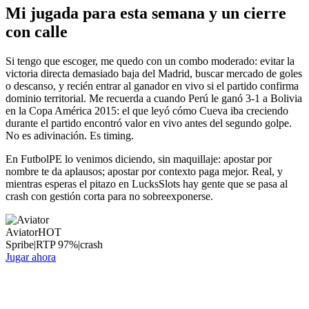
Mi jugada para esta semana y un cierre
con calle
Si tengo que escoger, me quedo con un combo moderado: evitar la
victoria directa demasiado baja del Madrid, buscar mercado de goles
o descanso, y recién entrar al ganador en vivo si el partido confirma
dominio territorial. Me recuerda a cuando Perú le ganó 3-1 a Bolivia
en la Copa América 2015: el que leyó cómo Cueva iba creciendo
durante el partido encontró valor en vivo antes del segundo golpe.
No es adivinación. Es timing.
En FutbolPE lo venimos diciendo, sin maquillaje: apostar por
nombre te da aplausos; apostar por contexto paga mejor. Real, y
mientras esperas el pitazo en LucksSlots hay gente que se pasa al
crash con gestión corta para no sobreexponerse.
Aviator
HOT
Spribe
|
RTP
97
%
|
crash
Jugar ahora