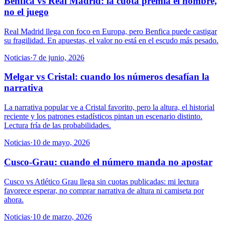
Benfica vs Real Madrid: la cuota premia el nombre,
no el juego
Real Madrid llega con foco en Europa, pero Benfica puede castigar
su fragilidad. En apuestas, el valor no está en el escudo más pesado.
Noticias
·
7 de junio, 2026
Melgar vs Cristal: cuando los números desafían la
narrativa
La narrativa popular ve a Cristal favorito, pero la altura, el historial
reciente y los patrones estadísticos pintan un escenario distinto.
Lectura fría de las probabilidades.
Noticias
·
10 de mayo, 2026
Cusco-Grau: cuando el número manda no apostar
Cusco vs Atlético Grau llega sin cuotas publicadas: mi lectura
favorece esperar, no comprar narrativa de altura ni camiseta por
ahora.
Noticias
·
10 de marzo, 2026