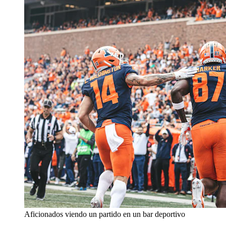
Aficionados viendo un partido en un bar deportivo