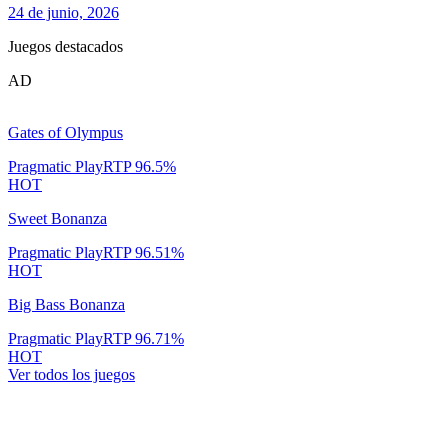
24 de junio, 2026
Juegos destacados
AD
Gates of Olympus
Pragmatic Play
RTP
96.5
%
HOT
Sweet Bonanza
Pragmatic Play
RTP
96.51
%
HOT
Big Bass Bonanza
Pragmatic Play
RTP
96.71
%
HOT
Ver todos los juegos