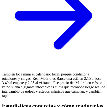
También toca mirar el calendario local, porque condiciona
rotaciones y cargas. Real Madrid vs Barcelona está en 2.15 al local,
3.40 al empate y 2.85 al visitante. Ese precio del Madrid en clásico
ya no suena a gigante intocable: es cuota que reconoce riesgo real de
intercambio de golpes y estados anímicos que cambian, y cambian
rápido.
Estadísticas concretas y cómo traducirlas