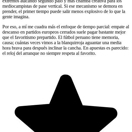
extremos atacando segundo palo y más chamba creativa para los
mediocampistas de pase vertical. Si ese mecanismo se demora en
prender, el primer tiempo puede salir menos explosivo de lo que la
gente imagina.
Por eso, a mí me cuadra más el enfoque de tiempo parcial: empate al
descanso en partidos europeos cerrados suele pagar bastante mejor
que el favoritismo prepartido. El fútbol peruano tiene memoria,
causa; cuántas veces vimos a la blanquirroja aguantar una media
hora brava para después inclinar la cancha. En apuestas es parecido:
el reloj del arranque no siempre respeta al favorito.