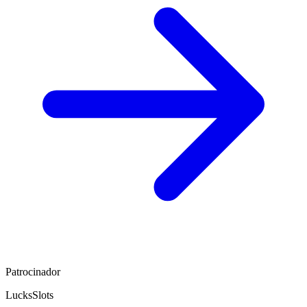
Patrocinador
LucksSlots