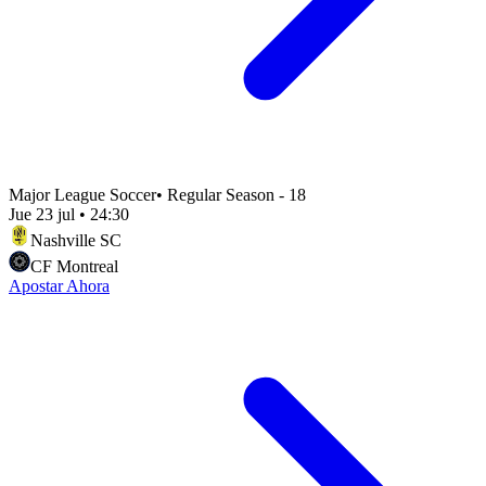
Major League Soccer
•
Regular Season - 18
Jue 23 jul
•
24:30
Nashville SC
CF Montreal
Apostar Ahora