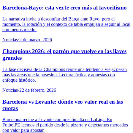
Barcelona-Rayo: esta vez le creo más al favoritismo
La narrativa invita a desconfiar del Barça ante Rayo, pero el
momento, la rotación y el contexto de tabla empujan a seguir al local
con menos miedo.
Noticias
·
2 de marzo, 2026
Champions 2026: el patrón que vuelve en las llaves
grandes
La fase decisiva de la Champions repite una tendencia vieja: pesan
más las áreas que la posesión. Lectura táctica y apuestas con
enfoque histórico.
Noticias
·
22 de febrero, 2026
Barcelona vs Levante: dónde veo valor real en las
cuotas
Barcelona recibe a Levante con presión alta en LaLiga. En
FutbolPE leemos el partido desde la pizarra y detectamos mercados
con valor para apostar.