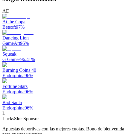
AD
At the Copa
Betsoft
97
%
Dancing Lion
GameArt
96
%
Squeak
G Games
96.41
%
Burning Coins 40
Endorphina
96
%
Fortune Stars
Endorphina
96
%
Bad Santa
Endorphina
96
%
L
LucksSlots
Sponsor
Apuestas deportivas con las mejores cuotas. Bono de bienvenida