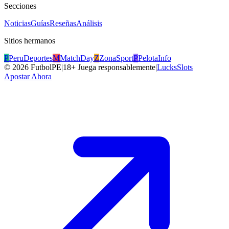
Secciones
Noticias
Guías
Reseñas
Análisis
Sitios hermanos
P
PeruDeportes
M
MatchDay
Z
ZonaSport
P
PelotaInfo
©
2026
FutbolPE
|
18+ Juega responsablemente
|
LucksSlots
Apostar Ahora