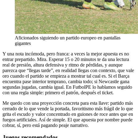
Aficionados siguiendo un partido europeo en pantallas
gigantes
Y una nota incómoda, pero franca: a veces la mejor apuesta es no
entrar prepartido. Mira. Esperar 15 o 20 minutos te da una lectura
real de presión, altura defensiva y ritmo de pérdidas, y aunque
parezca que “llegas tarde”, en realidad llegas con contexto, que vale
oro cuando el partido se empieza a mostrar tal cual es. Si el Barça
encuentra pase interior temprano, cambia todo; si Newcastle gana
segundas jugadas, cambia igual. En FutbolPE lo hablamos seguido
con una regla simple: primero el patrón, después el ticket.
Me quedo con una proyección concreta para esta llave: partido más
cerrado de lo que vende la portada, favoritismo más frágil de lo que
grita el escudo y valor concentrado en guiones de roce antes que en
fuegos artificiales. Así de simple. El que apuesta por nombre puede
cobrar, sí, pero está pagando peaje narrativo.
Juegos recomendados