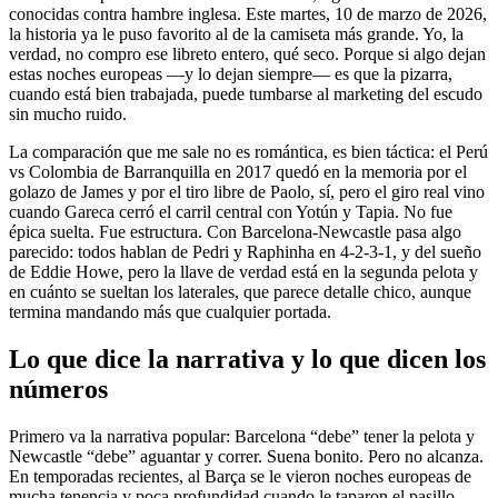
conocidas contra hambre inglesa. Este martes, 10 de marzo de 2026,
la historia ya le puso favorito al de la camiseta más grande. Yo, la
verdad, no compro ese libreto entero, qué seco. Porque si algo dejan
estas noches europeas —y lo dejan siempre— es que la pizarra,
cuando está bien trabajada, puede tumbarse al marketing del escudo
sin mucho ruido.
La comparación que me sale no es romántica, es bien táctica: el Perú
vs Colombia de Barranquilla en 2017 quedó en la memoria por el
golazo de James y por el tiro libre de Paolo, sí, pero el giro real vino
cuando Gareca cerró el carril central con Yotún y Tapia. No fue
épica suelta. Fue estructura. Con Barcelona-Newcastle pasa algo
parecido: todos hablan de Pedri y Raphinha en 4-2-3-1, y del sueño
de Eddie Howe, pero la llave de verdad está en la segunda pelota y
en cuánto se sueltan los laterales, que parece detalle chico, aunque
termina mandando más que cualquier portada.
Lo que dice la narrativa y lo que dicen los
números
Primero va la narrativa popular: Barcelona “debe” tener la pelota y
Newcastle “debe” aguantar y correr. Suena bonito. Pero no alcanza.
En temporadas recientes, al Barça se le vieron noches europeas de
mucha tenencia y poca profundidad cuando le taparon el pasillo