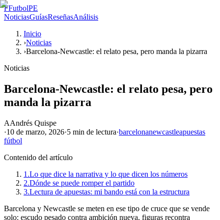
F
FutbolPE
Noticias
Guías
Reseñas
Análisis
Inicio
›
Noticias
›
Barcelona-Newcastle: el relato pesa, pero manda la pizarra
Noticias
Barcelona-Newcastle: el relato pesa, pero
manda la pizarra
A
Andrés Quispe
·
10 de marzo, 2026
·
5 min
de lectura
·
barcelona
newcastle
apuestas
fútbol
Contenido del artículo
1.
Lo que dice la narrativa y lo que dicen los números
2.
Dónde se puede romper el partido
3.
Lectura de apuestas: mi bando está con la estructura
Barcelona y Newcastle se meten en ese tipo de cruce que se vende
solo: escudo pesado contra ambición nueva, figuras recontra