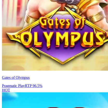
Gates of Olympus
Pragmatic Play
RTP
96.5
%
HOT