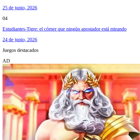
25 de junio, 2026
04
Estudiantes-Tigre: el córner que ningún apostador está mirando
24 de junio, 2026
Juegos destacados
AD