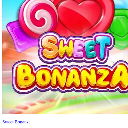
Sweet Bonanza