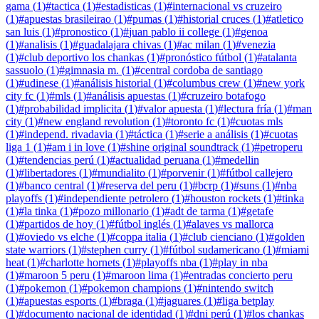
gama
(
1
)
#
tactica
(
1
)
#
estadisticas
(
1
)
#
internacional vs cruzeiro
(
1
)
#
apuestas brasileirao
(
1
)
#
pumas
(
1
)
#
historial cruces
(
1
)
#
atletico
san luis
(
1
)
#
pronostico
(
1
)
#
juan pablo ii college
(
1
)
#
genoa
(
1
)
#
analisis
(
1
)
#
guadalajara chivas
(
1
)
#
ac milan
(
1
)
#
venezia
(
1
)
#
club deportivo los chankas
(
1
)
#
pronóstico fútbol
(
1
)
#
atalanta
sassuolo
(
1
)
#
gimnasia m.
(
1
)
#
central cordoba de santiago
(
1
)
#
udinese
(
1
)
#
análisis historial
(
1
)
#
columbus crew
(
1
)
#
new york
city fc
(
1
)
#
mls
(
1
)
#
análisis apuestas
(
1
)
#
cruzeiro botafogo
(
1
)
#
probabilidad implicita
(
1
)
#
valor apuesta
(
1
)
#
lectura fría
(
1
)
#
man
city
(
1
)
#
new england revolution
(
1
)
#
toronto fc
(
1
)
#
cuotas mls
(
1
)
#
independ. rivadavia
(
1
)
#
táctica
(
1
)
#
serie a análisis
(
1
)
#
cuotas
liga 1
(
1
)
#
am i in love
(
1
)
#
shine original soundtrack
(
1
)
#
petroperu
(
1
)
#
tendencias perú
(
1
)
#
actualidad peruana
(
1
)
#
medellin
(
1
)
#
libertadores
(
1
)
#
mundialito
(
1
)
#
porvenir
(
1
)
#
fútbol callejero
(
1
)
#
banco central
(
1
)
#
reserva del peru
(
1
)
#
bcrp
(
1
)
#
suns
(
1
)
#
nba
playoffs
(
1
)
#
independiente petrolero
(
1
)
#
houston rockets
(
1
)
#
tinka
(
1
)
#
la tinka
(
1
)
#
pozo millonario
(
1
)
#
adt de tarma
(
1
)
#
getafe
(
1
)
#
partidos de hoy
(
1
)
#
fútbol inglés
(
1
)
#
alaves vs mallorca
(
1
)
#
oviedo vs elche
(
1
)
#
coppa italia
(
1
)
#
club cienciano
(
1
)
#
golden
state warriors
(
1
)
#
stephen curry
(
1
)
#
fútbol sudamericano
(
1
)
#
miami
heat
(
1
)
#
charlotte hornets
(
1
)
#
playoffs nba
(
1
)
#
play in nba
(
1
)
#
maroon 5 peru
(
1
)
#
maroon lima
(
1
)
#
entradas concierto peru
(
1
)
#
pokemon
(
1
)
#
pokemon champions
(
1
)
#
nintendo switch
(
1
)
#
apuestas esports
(
1
)
#
braga
(
1
)
#
jaguares
(
1
)
#
liga betplay
(
1
)
#
documento nacional de identidad
(
1
)
#
dni perú
(
1
)
#
los chankas