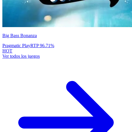
Big Bass Bonanza
Pragmatic Play
RTP
96.71
%
HOT
Ver todos los juegos