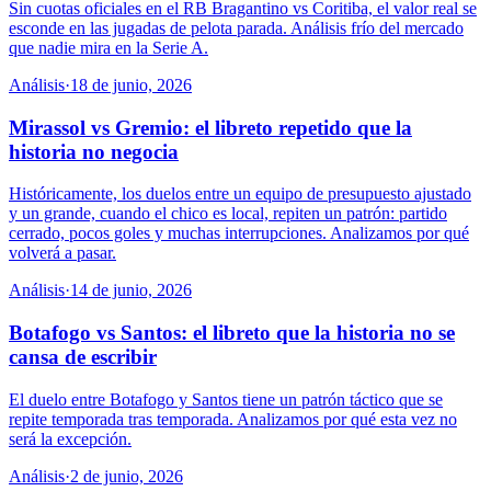
Sin cuotas oficiales en el RB Bragantino vs Coritiba, el valor real se
esconde en las jugadas de pelota parada. Análisis frío del mercado
que nadie mira en la Serie A.
Análisis
·
18 de junio, 2026
Mirassol vs Gremio: el libreto repetido que la
historia no negocia
Históricamente, los duelos entre un equipo de presupuesto ajustado
y un grande, cuando el chico es local, repiten un patrón: partido
cerrado, pocos goles y muchas interrupciones. Analizamos por qué
volverá a pasar.
Análisis
·
14 de junio, 2026
Botafogo vs Santos: el libreto que la historia no se
cansa de escribir
El duelo entre Botafogo y Santos tiene un patrón táctico que se
repite temporada tras temporada. Analizamos por qué esta vez no
será la excepción.
Análisis
·
2 de junio, 2026