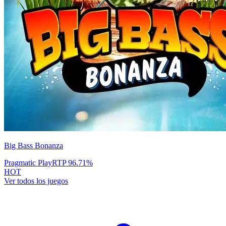
Big Bass Bonanza
Pragmatic Play
RTP
96.71
%
HOT
Ver todos los juegos