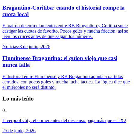
Bragantino-Coritiba: cuando el historial rompe la
cuota local
El patrón de enfrentamientos entre RB Bragantino y Coritiba suele
castigar las cuotas de favorito. Pocos goles y mucha fricción: así se
leen los cruces antes de que salgan los números.
Noticias
·
8 de junio, 2026
Fluminense-Bragantino: el guion viejo que casi
nunca falla
El historial entre Fluminense y RB Bragantino apunta a partidos
cerrados, con pocos goles y mucha lucha táctica. La lógica dice que
el miércoles no será distinto.
Lo más leído
01
Liverpool-City: el corner antes del descanso paga más que el 1X2
25 de junio, 2026