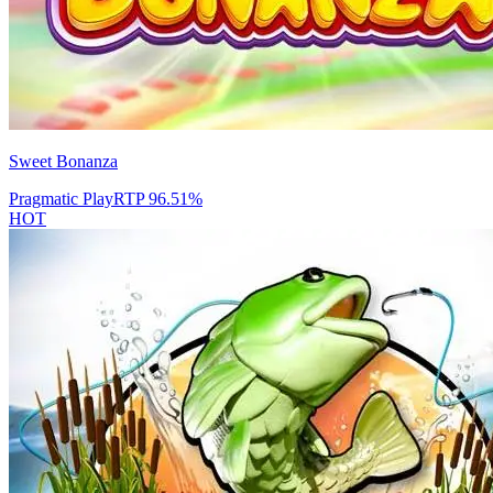
Sweet Bonanza
Pragmatic Play
RTP
96.51
%
HOT