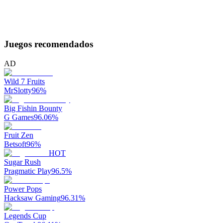
Juegos recomendados
AD
Wild 7 Fruits
MrSlotty
96
%
Big Fishin Bounty
G Games
96.06
%
Fruit Zen
Betsoft
96
%
HOT
Sugar Rush
Pragmatic Play
96.5
%
Power Pops
Hacksaw Gaming
96.31
%
Legends Cup