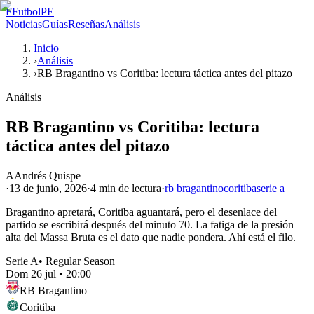
F
FutbolPE
Noticias
Guías
Reseñas
Análisis
Inicio
›
Análisis
›
RB Bragantino vs Coritiba: lectura táctica antes del pitazo
Análisis
RB Bragantino vs Coritiba: lectura
táctica antes del pitazo
A
Andrés Quispe
·
13 de junio, 2026
·
4 min
de lectura
·
rb bragantino
coritiba
serie a
Bragantino apretará, Coritiba aguantará, pero el desenlace del
partido se escribirá después del minuto 70. La fatiga de la presión
alta del Massa Bruta es el dato que nadie pondera. Ahí está el filo.
Serie A
•
Regular Season
Dom 26 jul
•
20:00
RB Bragantino
Coritiba