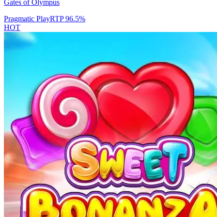
Gates of Olympus
Pragmatic Play
RTP
96.5
%
HOT