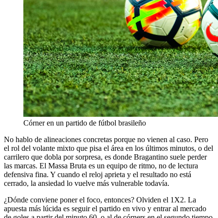
Córner en un partido de fútbol brasileño
No hablo de alineaciones concretas porque no vienen al caso. Pero
el rol del volante mixto que pisa el área en los últimos minutos, o del
carrilero que dobla por sorpresa, es donde Bragantino suele perder
las marcas. El Massa Bruta es un equipo de ritmo, no de lectura
defensiva fina. Y cuando el reloj aprieta y el resultado no está
cerrado, la ansiedad lo vuelve más vulnerable todavía.
¿Dónde conviene poner el foco, entonces? Olviden el 1X2. La
apuesta más lúcida es seguir el partido en vivo y entrar al mercado
de goles a partir del minuto 60, o al de córners en el segundo tiempo