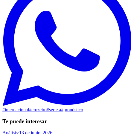
#
internacional
#
cruzeiro
#
serie a
#
pronóstico
Te puede interesar
Análisis
·
13 de junio, 2026