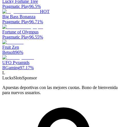
Lucky Fortune Tree
Pragmatic Play
96.5
%
HOT
Big Bass Bonanza
Pragmatic Play
96.71
%
Fortune of Olympus
Pragmatic Play
96.55
%
Fruit Zen
Betsoft
96
%
UFO Pyramids
BGaming
97.17
%
L
LucksSlots
Sponsor
Apuestas deportivas con las mejores cuotas. Bono de bienvenida
para nuevos usuarios.