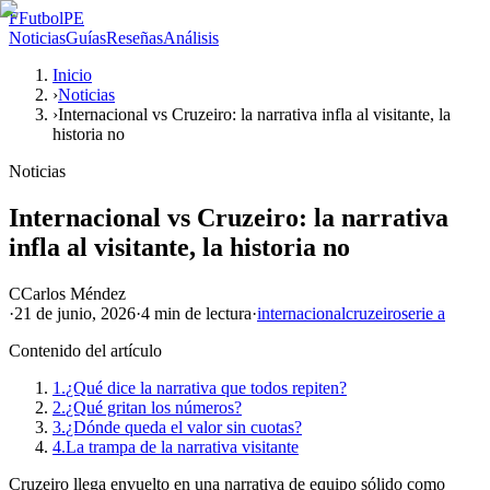
F
FutbolPE
Noticias
Guías
Reseñas
Análisis
Inicio
›
Noticias
›
Internacional vs Cruzeiro: la narrativa infla al visitante, la
historia no
Noticias
Internacional vs Cruzeiro: la narrativa
infla al visitante, la historia no
C
Carlos Méndez
·
21 de junio, 2026
·
4 min
de lectura
·
internacional
cruzeiro
serie a
Contenido del artículo
1.
¿Qué dice la narrativa que todos repiten?
2.
¿Qué gritan los números?
3.
¿Dónde queda el valor sin cuotas?
4.
La trampa de la narrativa visitante
Cruzeiro llega envuelto en una narrativa de equipo sólido como