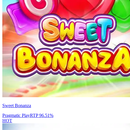
Sweet Bonanza
Pragmatic Play
RTP
96.51
%
HOT