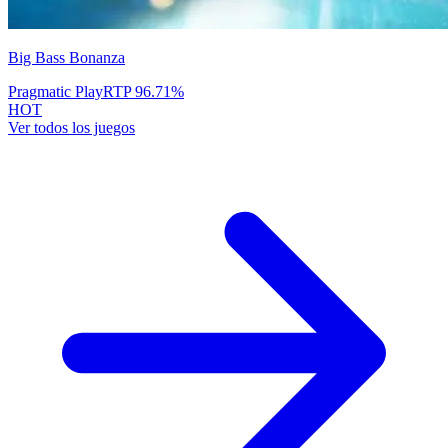
Big Bass Bonanza
Pragmatic Play
RTP
96.71
%
HOT
Ver todos los juegos