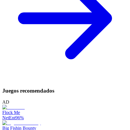
Juegos recomendados
AD
Flock Me
NetEnt
96
%
Big Fishin Bounty