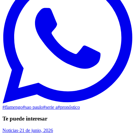
#
flamengo
#
sao paulo
#
serie a
#
pronóstico
Te puede interesar
Noticias
·
21 de junio, 2026