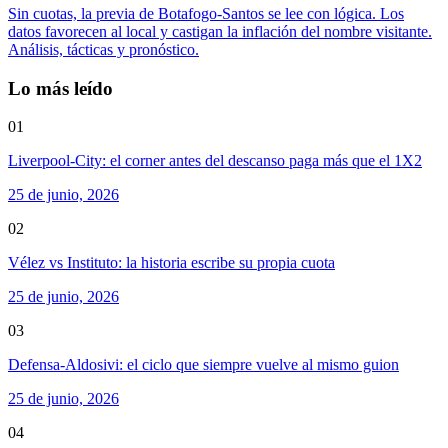
Sin cuotas, la previa de Botafogo-Santos se lee con lógica. Los
datos favorecen al local y castigan la inflación del nombre visitante.
Análisis, tácticas y pronóstico.
Lo más leído
01
Liverpool-City: el corner antes del descanso paga más que el 1X2
25 de junio, 2026
02
Vélez vs Instituto: la historia escribe su propia cuota
25 de junio, 2026
03
Defensa-Aldosivi: el ciclo que siempre vuelve al mismo guion
25 de junio, 2026
04