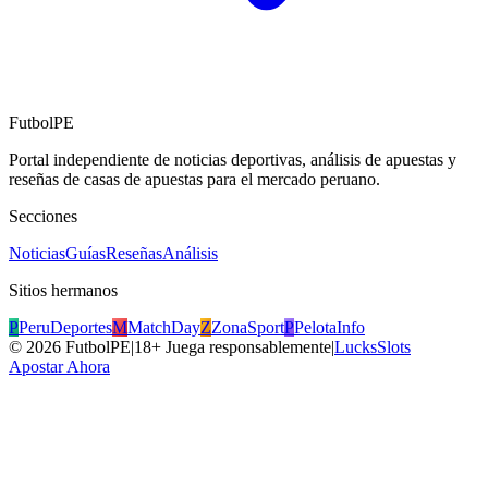
FutbolPE
Portal independiente de noticias deportivas, análisis de apuestas y
reseñas de casas de apuestas para el mercado peruano.
Secciones
Noticias
Guías
Reseñas
Análisis
Sitios hermanos
P
PeruDeportes
M
MatchDay
Z
ZonaSport
P
PelotaInfo
©
2026
FutbolPE
|
18+ Juega responsablemente
|
LucksSlots
Apostar Ahora