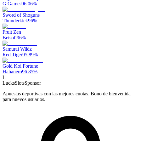
G Games
96.06
%
Sword of Shoguns
Thunderkick
96
%
Fruit Zen
Betsoft
96
%
Samurai Wildz
Red Tiger
95.89
%
Gold Koi Fortune
Habanero
96.85
%
L
LucksSlots
Sponsor
Apuestas deportivas con las mejores cuotas. Bono de bienvenida
para nuevos usuarios.