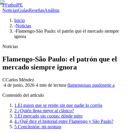
F
FutbolPE
Noticias
Guías
Reseñas
Análisis
Inicio
›
Noticias
›
Flamengo-São Paulo: el patrón que el mercado siempre
ignora
Noticias
Flamengo-São Paulo: el patrón que el
mercado siempre ignora
C
Carlos Méndez
·
4 de junio, 2026
·
4 min
de lectura
·
flamengo
sao paulo
serie a
Contenido del artículo
1.
El guion que se repite sin que nadie lo corrija
2.
¿Quién llega mejor al clásico?
3.
El mercado sin cuotas: dónde miro
4.
¿Qué dice el historial entre Flamengo y São Paulo?
5.
Conclusión: mi postura