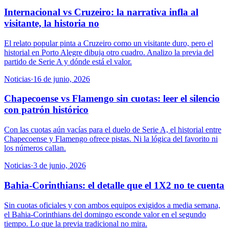
Internacional vs Cruzeiro: la narrativa infla al
visitante, la historia no
El relato popular pinta a Cruzeiro como un visitante duro, pero el
historial en Porto Alegre dibuja otro cuadro. Analizo la previa del
partido de Serie A y dónde está el valor.
Noticias
·
16 de junio, 2026
Chapecoense vs Flamengo sin cuotas: leer el silencio
con patrón histórico
Con las cuotas aún vacías para el duelo de Serie A, el historial entre
Chapecoense y Flamengo ofrece pistas. Ni la lógica del favorito ni
los números callan.
Noticias
·
3 de junio, 2026
Bahia-Corinthians: el detalle que el 1X2 no te cuenta
Sin cuotas oficiales y con ambos equipos exigidos a media semana,
el Bahia-Corinthians del domingo esconde valor en el segundo
tiempo. Lo que la previa tradicional no mira.