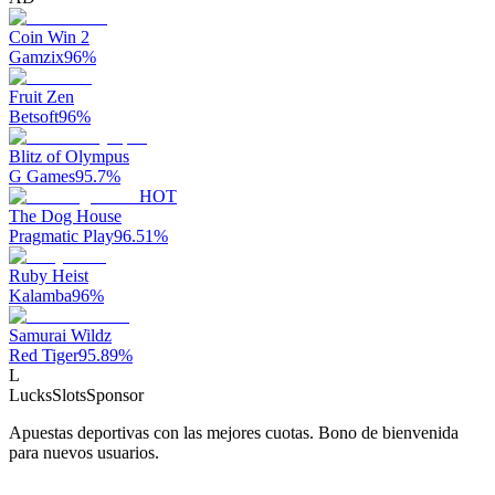
Coin Win 2
Gamzix
96
%
Fruit Zen
Betsoft
96
%
Blitz of Olympus
G Games
95.7
%
HOT
The Dog House
Pragmatic Play
96.51
%
Ruby Heist
Kalamba
96
%
Samurai Wildz
Red Tiger
95.89
%
L
LucksSlots
Sponsor
Apuestas deportivas con las mejores cuotas. Bono de bienvenida
para nuevos usuarios.