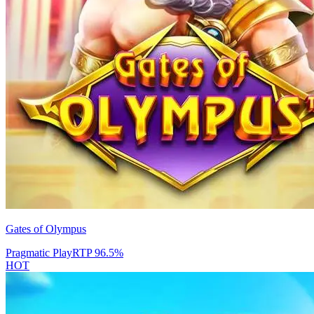
Gates of Olympus
Pragmatic Play
RTP
96.5
%
HOT