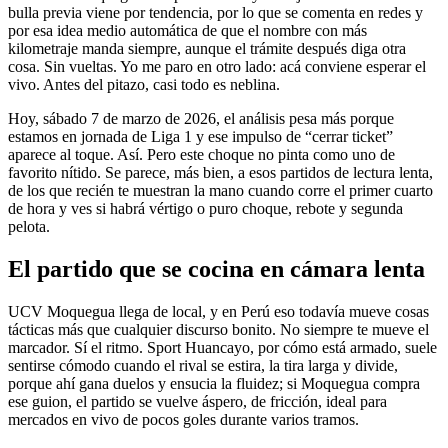
bulla previa viene por tendencia, por lo que se comenta en redes y
por esa idea medio automática de que el nombre con más
kilometraje manda siempre, aunque el trámite después diga otra
cosa. Sin vueltas. Yo me paro en otro lado: acá conviene esperar el
vivo. Antes del pitazo, casi todo es neblina.
Hoy, sábado 7 de marzo de 2026, el análisis pesa más porque
estamos en jornada de Liga 1 y ese impulso de “cerrar ticket”
aparece al toque. Así. Pero este choque no pinta como uno de
favorito nítido. Se parece, más bien, a esos partidos de lectura lenta,
de los que recién te muestran la mano cuando corre el primer cuarto
de hora y ves si habrá vértigo o puro choque, rebote y segunda
pelota.
El partido que se cocina en cámara lenta
UCV Moquegua llega de local, y en Perú eso todavía mueve cosas
tácticas más que cualquier discurso bonito. No siempre te mueve el
marcador. Sí el ritmo. Sport Huancayo, por cómo está armado, suele
sentirse cómodo cuando el rival se estira, la tira larga y divide,
porque ahí gana duelos y ensucia la fluidez; si Moquegua compra
ese guion, el partido se vuelve áspero, de fricción, ideal para
mercados en vivo de pocos goles durante varios tramos.