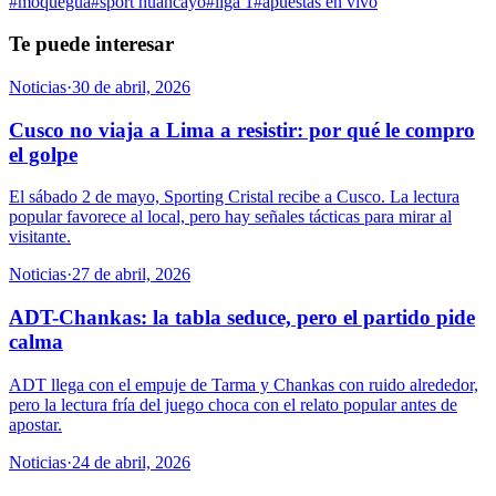
#
moquegua
#
sport huancayo
#
liga 1
#
apuestas en vivo
Te puede interesar
Noticias
·
30 de abril, 2026
Cusco no viaja a Lima a resistir: por qué le compro
el golpe
El sábado 2 de mayo, Sporting Cristal recibe a Cusco. La lectura
popular favorece al local, pero hay señales tácticas para mirar al
visitante.
Noticias
·
27 de abril, 2026
ADT-Chankas: la tabla seduce, pero el partido pide
calma
ADT llega con el empuje de Tarma y Chankas con ruido alrededor,
pero la lectura fría del juego choca con el relato popular antes de
apostar.
Noticias
·
24 de abril, 2026