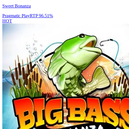
Sweet Bonanza
Pragmatic Play
RTP
96.51
%
HOT