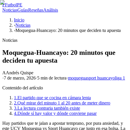
F
FutbolPE
Noticias
Guías
Reseñas
Análisis
Inicio
›
Noticias
›
Moquegua-Huancayo: 20 minutos que deciden tu apuesta
Noticias
Moquegua-Huancayo: 20 minutos que
deciden tu apuesta
A
Andrés Quispe
·
7 de marzo, 2026
·
5 min
de lectura
·
moquegua
sport huancayo
liga 1
Contenido del artículo
1.
El partido que se cocina en cámara lenta
2.
Qué mirar del minuto 1 al 20 antes de meter dinero
3.
La lectura contraria también existe
4.
Dónde sí hay valor y dónde conviene pasar
Hay partidos que te jalan a apostar temprano, por pura ansiedad, y
este UCV Moquegua vs Sport Huancayo cae justo en esa bolsa. La