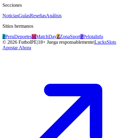
Secciones
Noticias
Guías
Reseñas
Análisis
Sitios hermanos
P
PeruDeportes
M
MatchDay
Z
ZonaSport
P
PelotaInfo
©
2026
FutbolPE
|
18+ Juega responsablemente
|
LucksSlots
Apostar Ahora