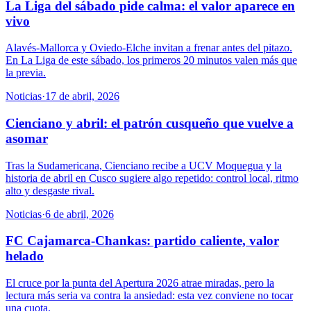
La Liga del sábado pide calma: el valor aparece en
vivo
Alavés-Mallorca y Oviedo-Elche invitan a frenar antes del pitazo.
En La Liga de este sábado, los primeros 20 minutos valen más que
la previa.
Noticias
·
17 de abril, 2026
Cienciano y abril: el patrón cusqueño que vuelve a
asomar
Tras la Sudamericana, Cienciano recibe a UCV Moquegua y la
historia de abril en Cusco sugiere algo repetido: control local, ritmo
alto y desgaste rival.
Noticias
·
6 de abril, 2026
FC Cajamarca-Chankas: partido caliente, valor
helado
El cruce por la punta del Apertura 2026 atrae miradas, pero la
lectura más seria va contra la ansiedad: esta vez conviene no tocar
una cuota.