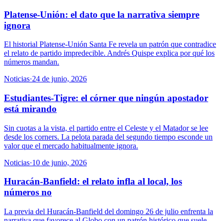
Platense-Unión: el dato que la narrativa siempre
ignora
El historial Platense-Unión Santa Fe revela un patrón que contradice
el relato de partido impredecible. Andrés Quispe explica por qué los
números mandan.
Noticias
·
24 de junio, 2026
Estudiantes-Tigre: el córner que ningún apostador
está mirando
Sin cuotas a la vista, el partido entre el Celeste y el Matador se lee
desde los corners. La pelota parada del segundo tiempo esconde un
valor que el mercado habitualmente ignora.
Noticias
·
10 de junio, 2026
Huracán-Banfield: el relato infla al local, los
números no
La previa del Huracán-Banfield del domingo 26 de julio enfrenta la
narrativa que favorece al Globo con un patrón histórico que suele