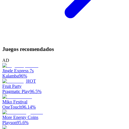
Juegos recomendados
AD
Jingle Express 7s
Kalamba
96
%
HOT
Fruit Party
Pragmatic Play
96.5
%
Miko Festival
OneTouch
96.14
%
More Energy Coins
Playson
95.6
%