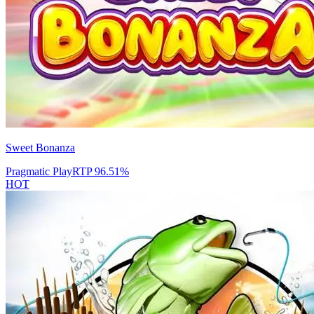
Sweet Bonanza
Pragmatic Play
RTP
96.51
%
HOT