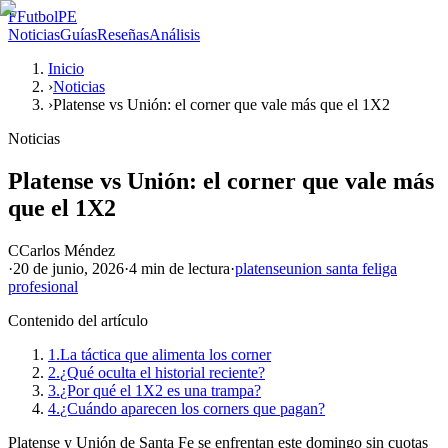
F
FutbolPE
Noticias
Guías
Reseñas
Análisis
Inicio
›
Noticias
›
Platense vs Unión: el corner que vale más que el 1X2
Noticias
Platense vs Unión: el corner que vale más
que el 1X2
C
Carlos Méndez
·
20 de junio, 2026
·
4 min
de lectura
·
platense
union santa fe
liga
profesional
Contenido del artículo
1.
La táctica que alimenta los corner
2.
¿Qué oculta el historial reciente?
3.
¿Por qué el 1X2 es una trampa?
4.
¿Cuándo aparecen los corners que pagan?
Platense y Unión de Santa Fe se enfrentan este domingo sin cuotas