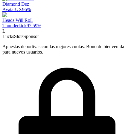
Diamond Dez
AvatarUX
96
%
Heads Will Roll
Thunderkick
97.59
%
L
LucksSlots
Sponsor
Apuestas deportivas con las mejores cuotas. Bono de bienvenida
para nuevos usuarios.