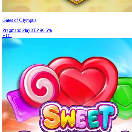
Gates of Olympus
Pragmatic Play
RTP
96.5
%
HOT