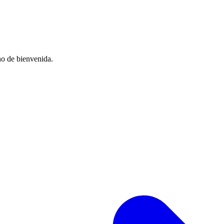
no de bienvenida.