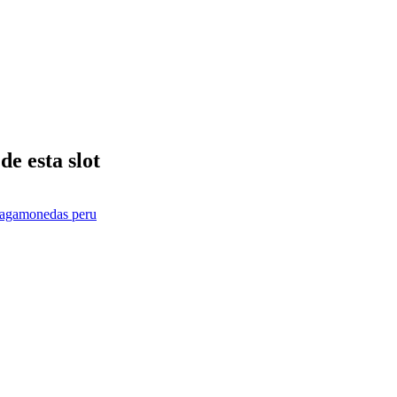
e esta slot
ragamonedas peru