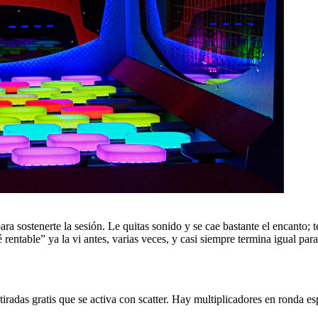
a sostenerte la sesión. Le quitas sonido y se cae bastante el encanto;
 rentable” ya la vi antes, varias veces, y casi siempre termina igual par
iradas gratis que se activa con scatter. Hay multiplicadores en ronda e