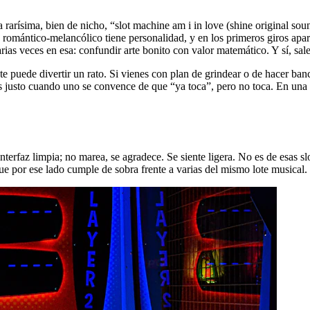
 rarísima, bien de nicho, “slot machine am i in love (shine original s
e romántico-melancólico tiene personalidad, y en los primeros giros ap
arias veces en esa: confundir arte bonito con valor matemático. Y sí, sale
, te puede divertir un rato. Si vienes con plan de grindear o de hacer b
e es justo cuando uno se convence de que “ya toca”, pero no toca. En un
nterfaz limpia; no marea, se agradece. Se siente ligera. No es de esas s
que por ese lado cumple de sobra frente a varias del mismo lote musical.