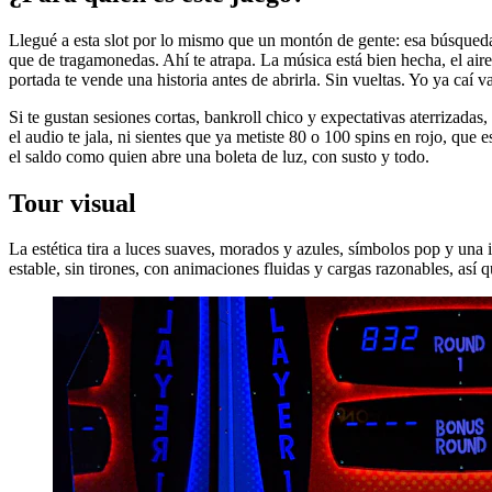
Llegué a esta slot por lo mismo que un montón de gente: esa búsqueda
que de tragamonedas. Ahí te atrapa. La música está bien hecha, el air
portada te vende una historia antes de abrirla. Sin vueltas. Yo ya caí v
Si te gustan sesiones cortas, bankroll chico y expectativas aterrizadas
el audio te jala, ni sientes que ya metiste 80 o 100 spins en rojo, qu
el saldo como quien abre una boleta de luz, con susto y todo.
Tour visual
La estética tira a luces suaves, morados y azules, símbolos pop y una i
estable, sin tirones, con animaciones fluidas y cargas razonables, así 