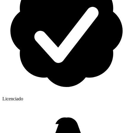
Licenciado