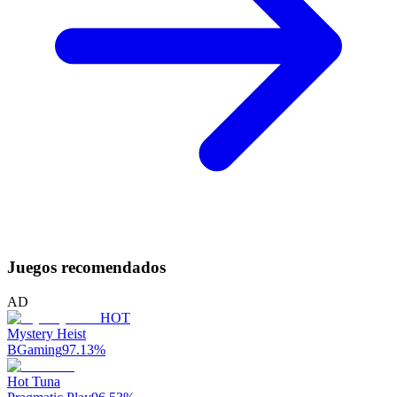
Juegos recomendados
AD
HOT
Mystery Heist
BGaming
97.13
%
Hot Tuna