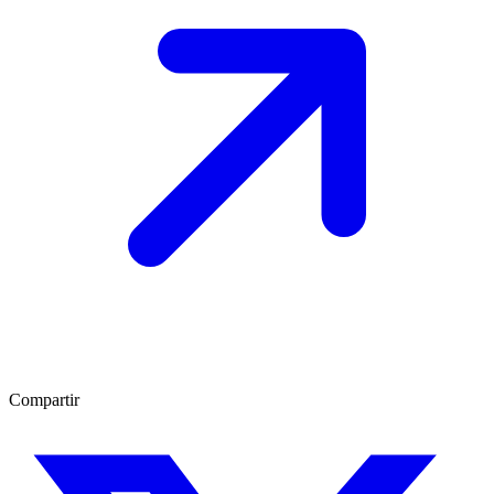
Compartir