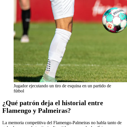
Jugador ejecutando un tiro de esquina en un partido de
fútbol
¿Qué patrón deja el historial entre
Flamengo y Palmeiras?
La memoria competitiva del Flamengo-Palmeiras no habla tanto de