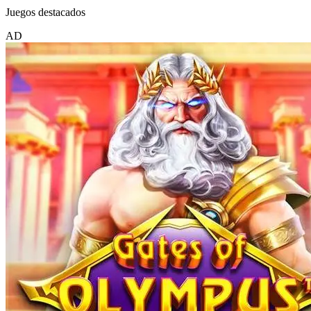
Juegos destacados
AD