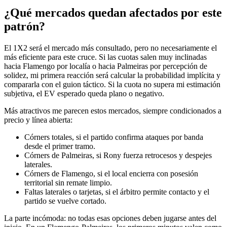
¿Qué mercados quedan afectados por este
patrón?
El 1X2 será el mercado más consultado, pero no necesariamente el
más eficiente para este cruce. Si las cuotas salen muy inclinadas
hacia Flamengo por localía o hacia Palmeiras por percepción de
solidez, mi primera reacción será calcular la probabilidad implícita y
compararla con el guion táctico. Si la cuota no supera mi estimación
subjetiva, el EV esperado queda plano o negativo.
Más atractivos me parecen estos mercados, siempre condicionados a
precio y línea abierta:
Córners totales, si el partido confirma ataques por banda
desde el primer tramo.
Córners de Palmeiras, si Rony fuerza retrocesos y despejes
laterales.
Córners de Flamengo, si el local encierra con posesión
territorial sin remate limpio.
Faltas laterales o tarjetas, si el árbitro permite contacto y el
partido se vuelve cortado.
La parte incómoda: no todas esas opciones deben jugarse antes del