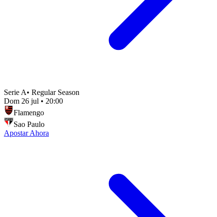
Serie A
•
Regular Season
Dom 26 jul
•
20:00
Flamengo
Sao Paulo
Apostar Ahora