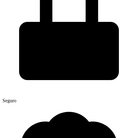
Seguro