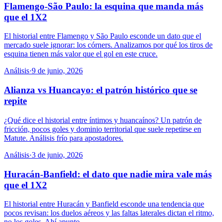
Flamengo-São Paulo: la esquina que manda más
que el 1X2
El historial entre Flamengo y São Paulo esconde un dato que el
mercado suele ignorar: los córners. Analizamos por qué los tiros de
esquina tienen más valor que el gol en este cruce.
Análisis
·
9 de junio, 2026
Alianza vs Huancayo: el patrón histórico que se
repite
¿Qué dice el historial entre íntimos y huancaínos? Un patrón de
fricción, pocos goles y dominio territorial que suele repetirse en
Matute. Análisis frío para apostadores.
Análisis
·
3 de junio, 2026
Huracán-Banfield: el dato que nadie mira vale más
que el 1X2
El historial entre Huracán y Banfield esconde una tendencia que
pocos revisan: los duelos aéreos y las faltas laterales dictan el ritmo,
no los goles. Ahí apunto.