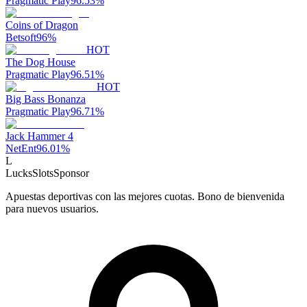
Pragmatic Play
96.53
%
Coins of Dragon
Betsoft
96
%
HOT
The Dog House
Pragmatic Play
96.51
%
HOT
Big Bass Bonanza
Pragmatic Play
96.71
%
Jack Hammer 4
NetEnt
96.01
%
L
LucksSlots
Sponsor
Apuestas deportivas con las mejores cuotas. Bono de bienvenida
para nuevos usuarios.