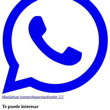
#
lanús
#
san lorenzo
#
apuestas
#
under 2.5
Te puede interesar