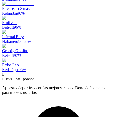
Firedream Xmas
Kalamba
96
%
Fruit Zen
Betsoft
96
%
Infernal Fury
Habanero
96.65
%
Greedy Goblins
Betsoft
97
%
Robo Lab
Red Tiger
96
%
L
LucksSlots
Sponsor
Apuestas deportivas con las mejores cuotas. Bono de bienvenida
para nuevos usuarios.