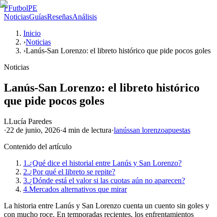
F
FutbolPE
Noticias
Guías
Reseñas
Análisis
Inicio
›
Noticias
›
Lanús-San Lorenzo: el libreto histórico que pide pocos goles
Noticias
Lanús-San Lorenzo: el libreto histórico
que pide pocos goles
L
Lucía Paredes
·
22 de junio, 2026
·
4 min
de lectura
·
lanús
san lorenzo
apuestas
Contenido del artículo
1.
¿Qué dice el historial entre Lanús y San Lorenzo?
2.
¿Por qué el libreto se repite?
3.
¿Dónde está el valor si las cuotas aún no aparecen?
4.
Mercados alternativos que mirar
La historia entre Lanús y San Lorenzo cuenta un cuento sin goles y
con mucho roce. En temporadas recientes, los enfrentamientos