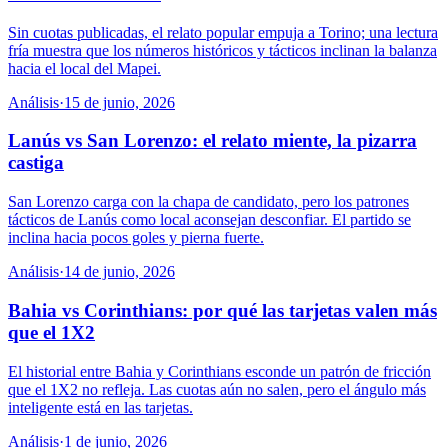
Sin cuotas publicadas, el relato popular empuja a Torino; una lectura
fría muestra que los números históricos y tácticos inclinan la balanza
hacia el local del Mapei.
Análisis
·
15 de junio, 2026
Lanús vs San Lorenzo: el relato miente, la pizarra
castiga
San Lorenzo carga con la chapa de candidato, pero los patrones
tácticos de Lanús como local aconsejan desconfiar. El partido se
inclina hacia pocos goles y pierna fuerte.
Análisis
·
14 de junio, 2026
Bahia vs Corinthians: por qué las tarjetas valen más
que el 1X2
El historial entre Bahia y Corinthians esconde un patrón de fricción
que el 1X2 no refleja. Las cuotas aún no salen, pero el ángulo más
inteligente está en las tarjetas.
Análisis
·
1 de junio, 2026