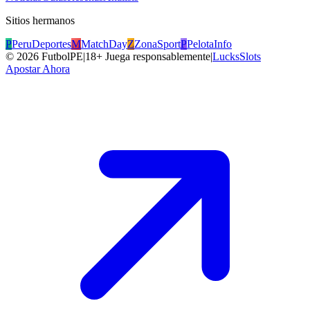
Sitios hermanos
P
PeruDeportes
M
MatchDay
Z
ZonaSport
P
PelotaInfo
©
2026
FutbolPE
|
18+ Juega responsablemente
|
LucksSlots
Apostar Ahora