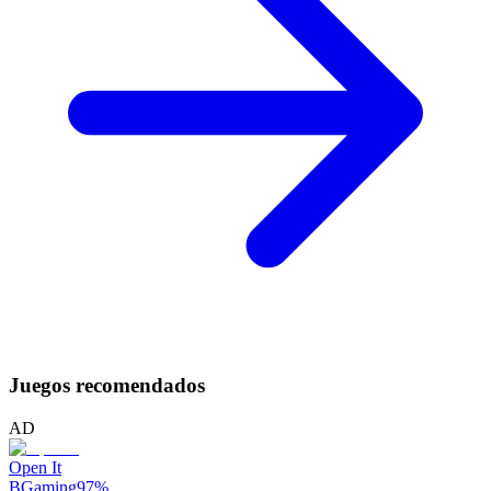
Juegos recomendados
AD
Open It
BGaming
97
%