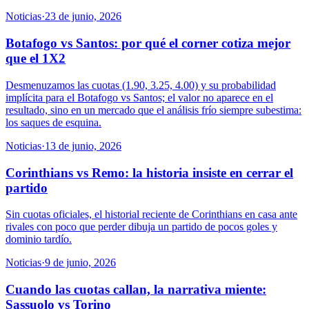
Noticias
·
23 de junio, 2026
Botafogo vs Santos: por qué el corner cotiza mejor
que el 1X2
Desmenuzamos las cuotas (1.90, 3.25, 4.00) y su probabilidad
implícita para el Botafogo vs Santos; el valor no aparece en el
resultado, sino en un mercado que el análisis frío siempre subestima:
los saques de esquina.
Noticias
·
13 de junio, 2026
Corinthians vs Remo: la historia insiste en cerrar el
partido
Sin cuotas oficiales, el historial reciente de Corinthians en casa ante
rivales con poco que perder dibuja un partido de pocos goles y
dominio tardío.
Noticias
·
9 de junio, 2026
Cuando las cuotas callan, la narrativa miente:
Sassuolo vs Torino