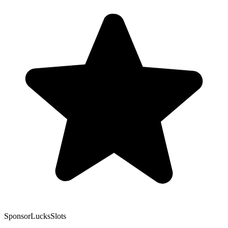
Sponsor
LucksSlots