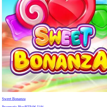
Sweet Bonanza
Pragmatic Play
RTP
96.51
%