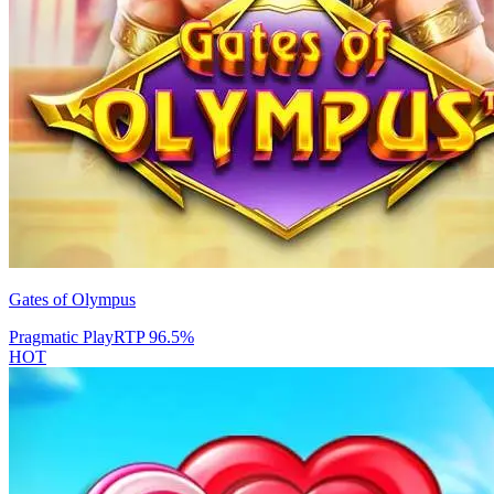
Gates of Olympus
Pragmatic Play
RTP
96.5
%
HOT