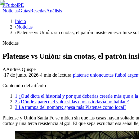
F
FutbolPE
Noticias
Guías
Reseñas
Análisis
Inicio
›
Noticias
›
Platense vs Unión: sin cuotas, el patrón insiste en escribirse so
Noticias
Platense vs Unión: sin cuotas, el patrón insi
A
Andrés Quispe
·
17 de junio, 2026
·
4 min
de lectura
·
platense union
cuotas futbol argen
Contenido del artículo
1.
¿Qué dicta el historial y por qué deberías creerle más que a l
2.
¿Dónde aparece el valor si las cuotas todavía no hablan?
3.
La trampa del nombre: ¿pesa más Platense como local?
Platense y Unión Santa Fe se miden sin que las casas hayan soltado una
cortos y una terca resistencia al gol. El que sepa escuchar esa señal l