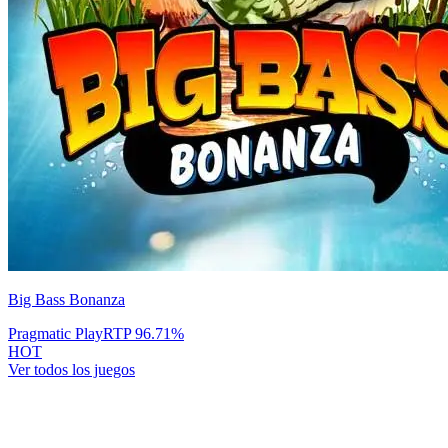
Big Bass Bonanza
Pragmatic Play
RTP
96.71
%
HOT
Ver todos los juegos