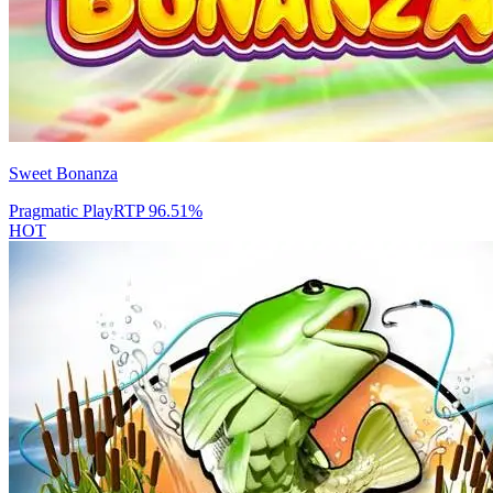
Sweet Bonanza
Pragmatic Play
RTP
96.51
%
HOT