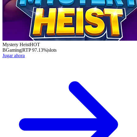
Mystery Heist
HOT
BGaming
|
RTP
97.13
%
|
slots
Jugar ahora