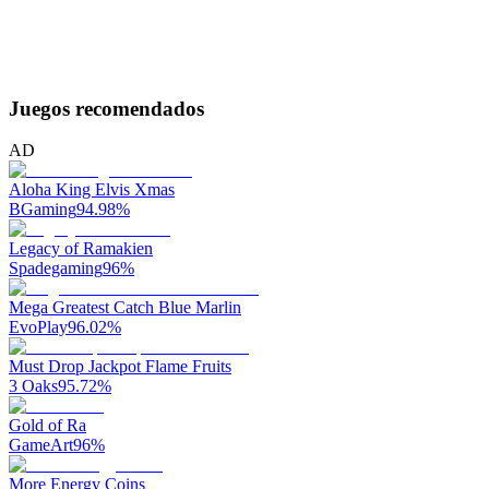
Juegos recomendados
AD
Aloha King Elvis Xmas
BGaming
94.98
%
Legacy of Ramakien
Spadegaming
96
%
Mega Greatest Catch Blue Marlin
EvoPlay
96.02
%
Must Drop Jackpot Flame Fruits
3 Oaks
95.72
%
Gold of Ra
GameArt
96
%
More Energy Coins