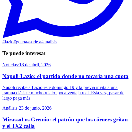
#
lazio
#
genoa
#
serie a
#
analisis
Te puede interesar
Noticias
·
18 de abril, 2026
Napoli-Lazio: el partido donde no tocaría una cuota
Napoli recibe a Lazio este domingo 19 y la previa invita a una
trampa clásica: mucho relato, poca ventaja real. Esta vez, pasar de
largo paga más.
Análisis
·
23 de junio, 2026
Mirassol vs Gremio: el patrón que los córners gritan
y el 1X2 calla