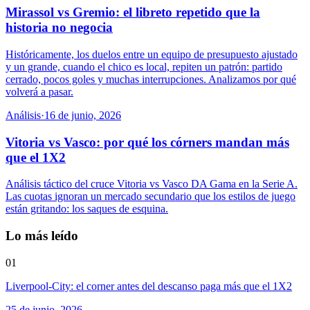
Mirassol vs Gremio: el libreto repetido que la
historia no negocia
Históricamente, los duelos entre un equipo de presupuesto ajustado
y un grande, cuando el chico es local, repiten un patrón: partido
cerrado, pocos goles y muchas interrupciones. Analizamos por qué
volverá a pasar.
Análisis
·
16 de junio, 2026
Vitoria vs Vasco: por qué los córners mandan más
que el 1X2
Análisis táctico del cruce Vitoria vs Vasco DA Gama en la Serie A.
Las cuotas ignoran un mercado secundario que los estilos de juego
están gritando: los saques de esquina.
Lo más leído
01
Liverpool-City: el corner antes del descanso paga más que el 1X2
25 de junio, 2026