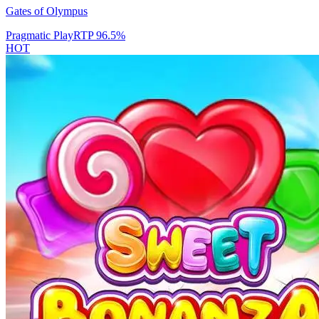
Gates of Olympus
Pragmatic Play
RTP
96.5
%
HOT