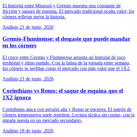
El historial entre Mirassol y Gremio muestra una constante de
fricción y saques de esquina. El mercado tradicional oculta valor; los
córners reflejan mejor la historia.
Análisis
·
21 de junio, 2026
Gremio-Fluminense: el desgaste que puede mandar
en los córners
El cruce entre Gremio y Fluminense arrastra un historial de roce
territorial y ritmo partido. Con la fatiga de la jornada entre semana,
los córners se perfilan como el mercado con más valor que el 1X2.
Análisis
·
21 de junio, 2026
Corinthians vs Remo: el saque de esquina que el
1X2 ignora
Corinthians ataca con presión alta y Remo se encierra. El patrón de
córners tempraneros suele repetirse. Lectura táctica sin cuotas, con la
mirada puesta en un mercado secundario.
Análisis
·
18 de junio, 2026