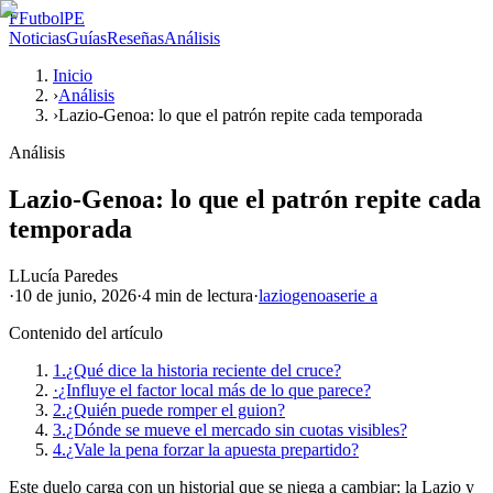
F
FutbolPE
Noticias
Guías
Reseñas
Análisis
Inicio
›
Análisis
›
Lazio-Genoa: lo que el patrón repite cada temporada
Análisis
Lazio-Genoa: lo que el patrón repite cada
temporada
L
Lucía Paredes
·
10 de junio, 2026
·
4 min
de lectura
·
lazio
genoa
serie a
Contenido del artículo
1.
¿Qué dice la historia reciente del cruce?
·
¿Influye el factor local más de lo que parece?
2.
¿Quién puede romper el guion?
3.
¿Dónde se mueve el mercado sin cuotas visibles?
4.
¿Vale la pena forzar la apuesta prepartido?
Este duelo carga con un historial que se niega a cambiar: la Lazio y