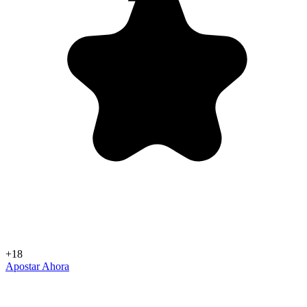
+18
Apostar Ahora