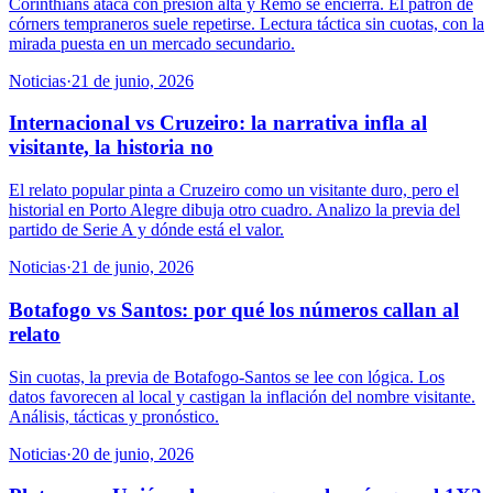
Corinthians ataca con presión alta y Remo se encierra. El patrón de
córners tempraneros suele repetirse. Lectura táctica sin cuotas, con la
mirada puesta en un mercado secundario.
Noticias
·
21 de junio, 2026
Internacional vs Cruzeiro: la narrativa infla al
visitante, la historia no
El relato popular pinta a Cruzeiro como un visitante duro, pero el
historial en Porto Alegre dibuja otro cuadro. Analizo la previa del
partido de Serie A y dónde está el valor.
Noticias
·
21 de junio, 2026
Botafogo vs Santos: por qué los números callan al
relato
Sin cuotas, la previa de Botafogo-Santos se lee con lógica. Los
datos favorecen al local y castigan la inflación del nombre visitante.
Análisis, tácticas y pronóstico.
Noticias
·
20 de junio, 2026