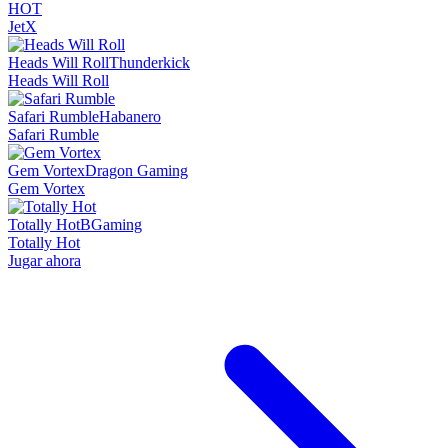
HOT
JetX
Heads Will Roll
Thunderkick
Heads Will Roll
Safari Rumble
Habanero
Safari Rumble
Gem Vortex
Dragon Gaming
Gem Vortex
Totally Hot
BGaming
Totally Hot
Jugar ahora