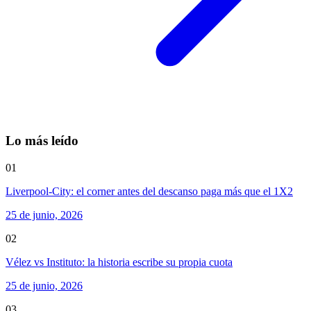
Lo más leído
01
Liverpool-City: el corner antes del descanso paga más que el 1X2
25 de junio, 2026
02
Vélez vs Instituto: la historia escribe su propia cuota
25 de junio, 2026
03