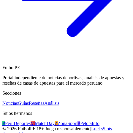
FutbolPE
Portal independiente de noticias deportivas, análisis de apuestas y
reseñas de casas de apuestas para el mercado peruano.
Secciones
Noticias
Guías
Reseñas
Análisis
Sitios hermanos
P
PeruDeportes
M
MatchDay
Z
ZonaSport
P
PelotaInfo
©
2026
FutbolPE
|
18+ Juega responsablemente
|
LucksSlots