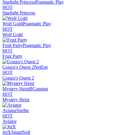
Starlight Princess
Pragmatic Play
HOT
Starlight Princess
Wolf Gold
Pragmatic Play
HOT
Wolf Gold
Fruit Party
Pragmatic Play
HOT
Fruit Party
Gonzo's Quest 2
NetEnt
HOT
Gonzo's Quest 2
Mystery Heist
BGaming
HOT
Mystery Heist
Aviator
Spribe
HOT
Aviator
JetX
SmartSoft