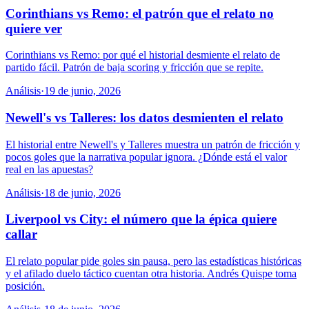
Corinthians vs Remo: el patrón que el relato no
quiere ver
Corinthians vs Remo: por qué el historial desmiente el relato de
partido fácil. Patrón de baja scoring y fricción que se repite.
Análisis
·
19 de junio, 2026
Newell's vs Talleres: los datos desmienten el relato
El historial entre Newell's y Talleres muestra un patrón de fricción y
pocos goles que la narrativa popular ignora. ¿Dónde está el valor
real en las apuestas?
Análisis
·
18 de junio, 2026
Liverpool vs City: el número que la épica quiere
callar
El relato popular pide goles sin pausa, pero las estadísticas históricas
y el afilado duelo táctico cuentan otra historia. Andrés Quispe toma
posición.