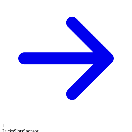
L
LucksSlots
Sponsor