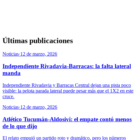
Últimas publicaciones
Noticias
·
12 de marzo, 2026
Independiente Rivadavia-Barracas: la falta lateral
manda
Independiente Rivadavia y Barracas Central dejan una pista poco
visible: la pelota parada lateral puede pesar más que el 1X2 en este
cruce.
Noticias
·
12 de marzo, 2026
Atlético Tucumán-Aldosivi: el empate contó menos
de lo que dijo
El relato empujó un partido roto y dramático, pero los números