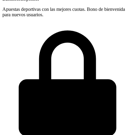
Apuestas deportivas con las mejores cuotas. Bono de bienvenida
para nuevos usuarios.