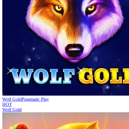
Wolf Gold
Pragmatic Play
HOT
Wolf Gold