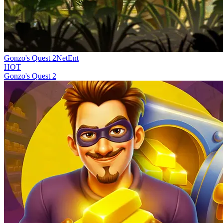
Gonzo's Quest 2
NetEnt
HOT
Gonzo's Quest 2