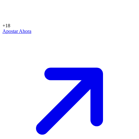
+18
Apostar Ahora