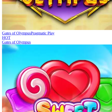
Gates of Olympus
Pragmatic Play
HOT
Gates of Olympus