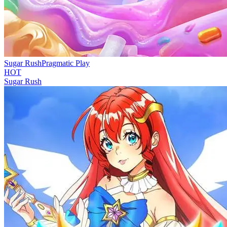
Sugar Rush
Pragmatic Play
HOT
Sugar Rush