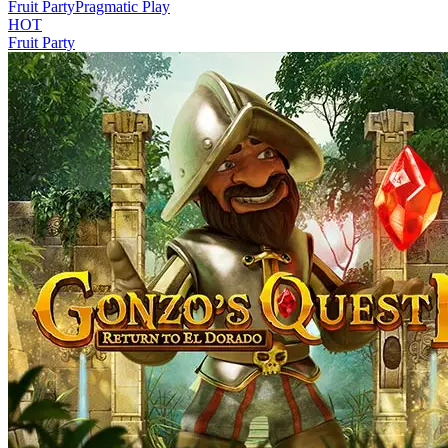
Fruit Party
Pragmatic Play
HOT
Fruit Party