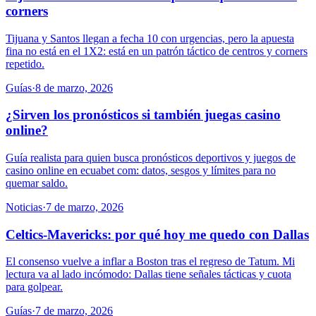
corners
Tijuana y Santos llegan a fecha 10 con urgencias, pero la apuesta
fina no está en el 1X2: está en un patrón táctico de centros y corners
repetido.
Guías
·
8 de marzo, 2026
¿Sirven los pronósticos si también juegas casino
online?
Guía realista para quien busca pronósticos deportivos y juegos de
casino online en ecuabet com: datos, sesgos y límites para no
quemar saldo.
Noticias
·
7 de marzo, 2026
Celtics-Mavericks: por qué hoy me quedo con Dallas
El consenso vuelve a inflar a Boston tras el regreso de Tatum. Mi
lectura va al lado incómodo: Dallas tiene señales tácticas y cuota
para golpear.
Guías
·
7 de marzo, 2026