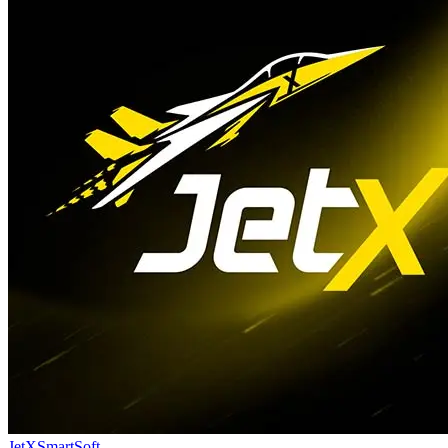
JetX
SmartSoft