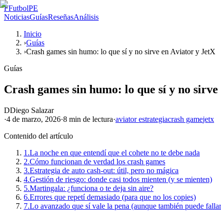
F
FutbolPE
Noticias
Guías
Reseñas
Análisis
Inicio
›
Guías
›
Crash games sin humo: lo que sí y no sirve en Aviator y JetX
Guías
Crash games sin humo: lo que sí y no sirve
D
Diego Salazar
·
4 de marzo, 2026
·
8 min
de lectura
·
aviator estrategia
crash game
jetx
Contenido del artículo
1.
La noche en que entendí que el cohete no te debe nada
2.
Cómo funcionan de verdad los crash games
3.
Estrategia de auto cash-out: útil, pero no mágica
4.
Gestión de riesgo: donde casi todos mienten (y se mienten)
5.
Martingala: ¿funciona o te deja sin aire?
6.
Errores que repetí demasiado (para que no los copies)
7.
Lo avanzado que sí vale la pena (aunque también puede fallar