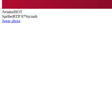
Aviator
HOT
Spribe
|
RTP
97
%
|
crash
Jugar ahora