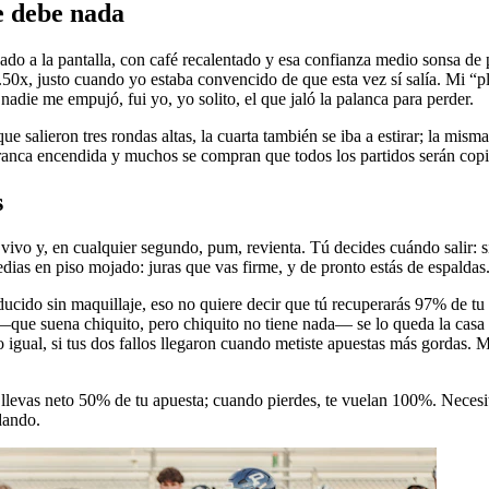
e debe nada
 a la pantalla, con café recalentado y esa confianza medio sonsa de p
50x, justo cuando yo estaba convencido de que esta vez sí salía. Mi “pla
nadie me empujó, fui yo, yo solito, el que jaló la palanca para perder.
salieron tres rondas altas, la cuarta también se iba a estirar; la misma 
anca encendida y muchos se compran que todos los partidos serán copia 
s
 y, en cualquier segundo, pum, revienta. Tú decides cuándo salir: si re
ias en piso mojado: juras que vas firme, y de pronto estás de espaldas
ido sin maquillaje, eso no quiere decir que tú recuperarás 97% de tu pl
 —que suena chiquito, pero chiquito no tiene nada— se lo queda la cas
o igual, si tus dos fallos llegaron cuando metiste apuestas más gordas.
te llevas neto 50% de tu apuesta; cuando pierdes, te vuelan 100%. Nece
dando.