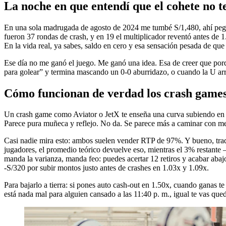
La noche en que entendí que el cohete no t
En una sola madrugada de agosto de 2024 me tumbé S/1,480, ahí pegado
fueron 37 rondas de crash, y en 19 el multiplicador reventó antes de 1.
En la vida real, ya sabes, saldo en cero y esa sensación pesada de que 
Ese día no me ganó el juego. Me ganó una idea. Esa de creer que porque 
para golear” y termina mascando un 0-0 aburridazo, o cuando la U arr
Cómo funcionan de verdad los crash game
Un crash game como Aviator o JetX te enseña una curva subiendo en vivo
Parece pura muñeca y reflejo. No da. Se parece más a caminar con med
Casi nadie mira esto: ambos suelen vender RTP de 97%. Y bueno, traduc
jugadores, el promedio teórico devuelve eso, mientras el 3% restante
manda la varianza, manda feo: puedes acertar 12 retiros y acabar abaj
-S/320 por subir montos justo antes de crashes en 1.03x y 1.09x.
Para bajarlo a tierra: si pones auto cash-out en 1.50x, cuando ganas 
está nada mal para alguien cansado a las 11:40 p. m., igual te vas que