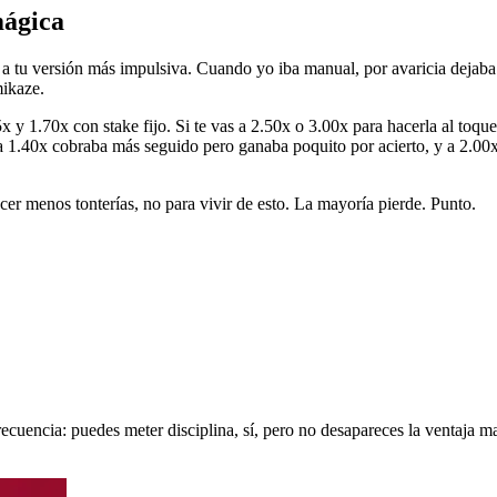
mágica
ea a tu versión más impulsiva. Cuando yo iba manual, por avaricia deja
mikaze.
1.70x con stake fijo. Si te vas a 2.50x o 3.00x para hacerla al toque, b
 1.40x cobraba más seguido pero ganaba poquito por acierto, y a 2.00x
cer menos tonterías, no para vivir de esto. La mayoría pierde. Punto.
recuencia: puedes meter disciplina, sí, pero no desapareces la ventaja