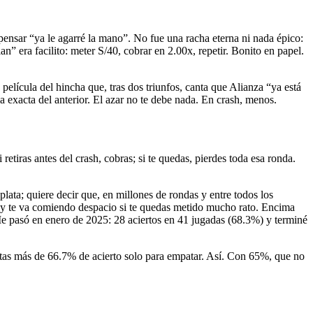
ensar “ya le agarré la mano”. No fue una racha eterna ni nada épico:
n” era facilito: meter S/40, cobrar en 2.00x, repetir. Bonito en papel.
película del hincha que, tras dos triunfos, canta que Alianza “ya está
exacta del anterior. El azar no te debe nada. En crash, menos.
tiras antes del crash, cobras; si te quedas, pierdes toda esa ronda.
.
ata; quiere decir que, en millones de rondas y entre todos los
a y te va comiendo despacio si te quedas metido mucho rato. Encima
 Me pasó en enero de 2025: 28 aciertos en 41 jugadas (68.3%) y terminé
sitas más de 66.7% de acierto solo para empatar. Así. Con 65%, que no