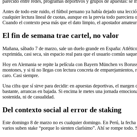
parecido entre redes, programas deportivos y grupos de apuestas: se me
Antes de todo este ruido, el fútbol peruano ya había dejado una lecci
cualquier lectura lineal de cuotas, aunque en la previa todo pareciera 
Cuando el contexto pesa más que el dato limpio, el apostador amateur
El fin de semana trae cartel, no valor
Mañana, sábado 7 de marzo, sale un duelo grande en España: Atlético M
exprimida, casi seca, sin espacio real para que el usuario común saque
Hoy en Alemania se repite la película con Bayern München vs Borussi
montones, y si tú no llegas con lectura concreta de emparejamientos,
caro. Casi siempre.
Una cifra que sí sirve para decidir: en apuestas deportivas, el marge
bastante, arrancas en bajada. Si encima le metes una jornada emociona
sostenida, ni de casualidad.
Del contexto social al error de staking
Este domingo 8 de marzo no es cualquier domingo. En Perú, la fecha em
varios suben stake “porque lo sienten clarísimo”. Ahí se rompe todo. S