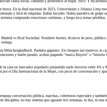
zclan causa social, camiseta y pronóstico al toque. Seco. Y mi postura,
ón brava. En la final nacional de 2023, Universitario y Alianza Lima mo
ordenado y fácil de etiquetar. Había favorito. Había narrativa de golpe 
 termina comprando emociones carísimas, y luego toca remar pérdidas. P
adrid vs Real Sociedad. Nombres fuertes, técnicos de peso, público glo
 ventaja.
a Mönchengladbach. Partidos gigantes. En choques tan masivos, la casa
 rotaciones y balón parado, acabas pagando “marca Bayern” o “historia 
n de la casa en mercados populares prepartido suele moverse entre 4% y 
l por el Día Internacional de la Mujer, con picos de conversación y ap
puja conversación pública, marchas, coberturas especiales y también dec
in disciplina, no hay sistema que aguante tres semanas, ni dos, ni una m