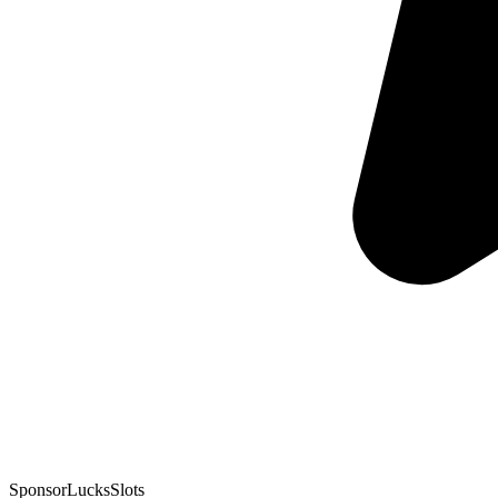
Sponsor
LucksSlots