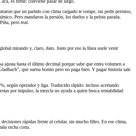
 acá, es firme: conviene pasar de largo.
straron que un partido con clima cargado te rompe, sin pedir permiso,
anímico. Pero mandaron la presión, los duelos y la pelota parada.
iña, pero real.
bal mirando y, claro, dato. Justo por eso la línea suele venir
 ajusta hasta el último decimal porque sabe que entra volumen a
Gladbach”, que suena bonito pero no paga bien. Y pagar historia sale
8%, según operador y liga. Traducido rápido: incluso acertando
uestas por impulso, la mezcla no ayuda a quien busca rentabilidad
isiones rápidas frente al celular, sin mucho filtro. En ese clima,
ala racha corta.