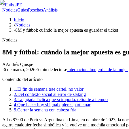
F
FutbolPE
Noticias
Guías
Reseñas
Análisis
Inicio
›
Noticias
›
8M y fútbol: cuándo la mejor apuesta es guardar el ticket
Noticias
8M y fútbol: cuándo la mejor apuesta es gu
A
Andrés Quispe
·
6 de marzo, 2026
·
5 min
de lectura
·
internacional
mujer
dia de la mujer
Contenido del artículo
1.
El fin de semana trae cartel, no valor
2.
Del contexto social al error de staking
3.
La jugada táctica que sí importa: retirarte a tiempo
4.
Qué hacer hoy si igual quieres participar
5.
Cerrar la semana con cabeza fría
A las 87:00 de Perú vs Argentina en Lima, en octubre de 2023, la no
agarra cualquier fecha simbólica y la vuelve una mochila emocional pe