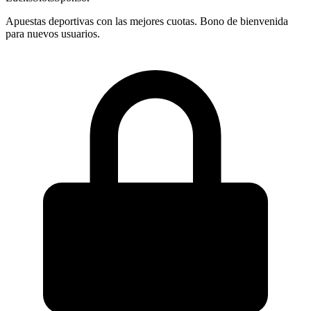
Apuestas deportivas con las mejores cuotas. Bono de bienvenida
para nuevos usuarios.