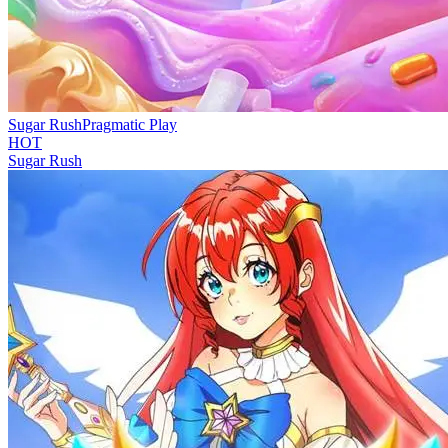
Sugar Rush
Pragmatic Play
HOT
Sugar Rush