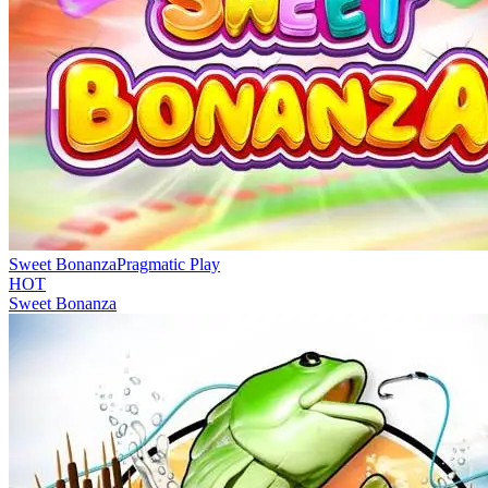
Sweet Bonanza
Pragmatic Play
HOT
Sweet Bonanza