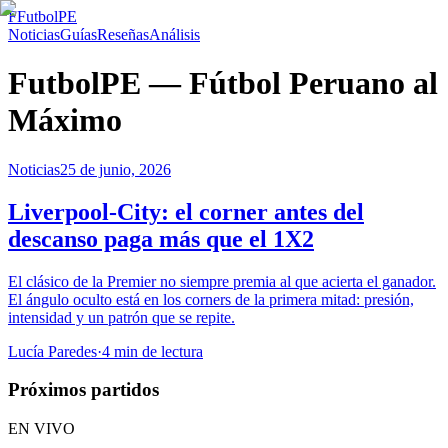
F
FutbolPE
Noticias
Guías
Reseñas
Análisis
FutbolPE
—
Fútbol Peruano al
Máximo
Noticias
25 de junio, 2026
Liverpool-City: el corner antes del
descanso paga más que el 1X2
El clásico de la Premier no siempre premia al que acierta el ganador.
El ángulo oculto está en los corners de la primera mitad: presión,
intensidad y un patrón que se repite.
Lucía Paredes
·
4 min
de lectura
Próximos partidos
EN VIVO