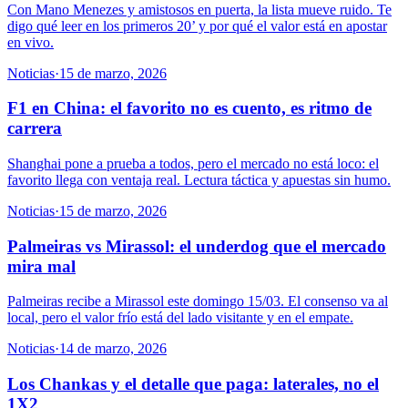
Con Mano Menezes y amistosos en puerta, la lista mueve ruido. Te
digo qué leer en los primeros 20’ y por qué el valor está en apostar
en vivo.
Noticias
·
15 de marzo, 2026
F1 en China: el favorito no es cuento, es ritmo de
carrera
Shanghai pone a prueba a todos, pero el mercado no está loco: el
favorito llega con ventaja real. Lectura táctica y apuestas sin humo.
Noticias
·
15 de marzo, 2026
Palmeiras vs Mirassol: el underdog que el mercado
mira mal
Palmeiras recibe a Mirassol este domingo 15/03. El consenso va al
local, pero el valor frío está del lado visitante y en el empate.
Noticias
·
14 de marzo, 2026
Los Chankas y el detalle que paga: laterales, no el
1X2