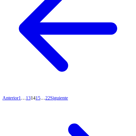
Anterior
1
…
13
14
15
…
22
Siguiente