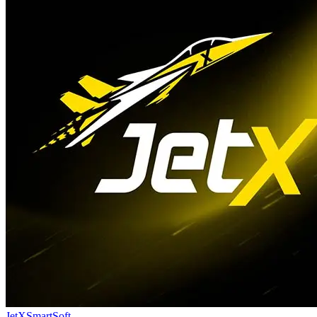
JetX
SmartSoft