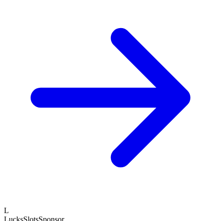
L
LucksSlots
Sponsor