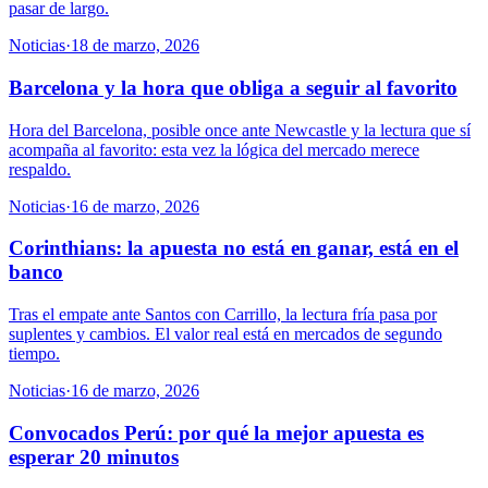
pasar de largo.
Noticias
·
18 de marzo, 2026
Barcelona y la hora que obliga a seguir al favorito
Hora del Barcelona, posible once ante Newcastle y la lectura que sí
acompaña al favorito: esta vez la lógica del mercado merece
respaldo.
Noticias
·
16 de marzo, 2026
Corinthians: la apuesta no está en ganar, está en el
banco
Tras el empate ante Santos con Carrillo, la lectura fría pasa por
suplentes y cambios. El valor real está en mercados de segundo
tiempo.
Noticias
·
16 de marzo, 2026
Convocados Perú: por qué la mejor apuesta es
esperar 20 minutos