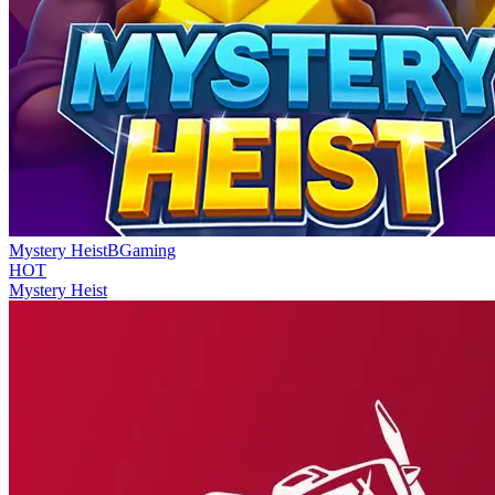
Mystery Heist
BGaming
HOT
Mystery Heist