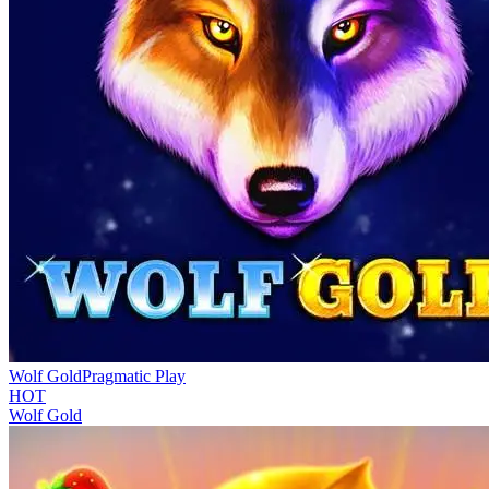
Wolf Gold
Pragmatic Play
HOT
Wolf Gold