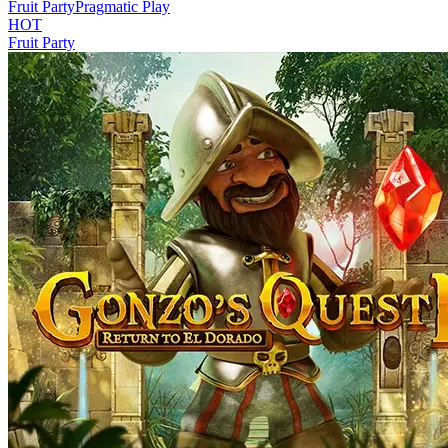
Fruit Party
Pragmatic Play
HOT
Fruit Party