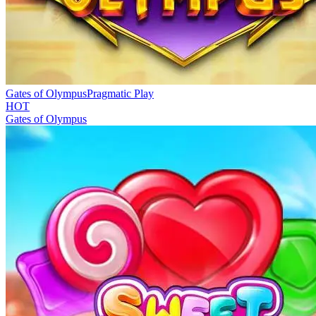
Gates of Olympus
Pragmatic Play
HOT
Gates of Olympus