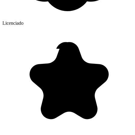
Licenciado