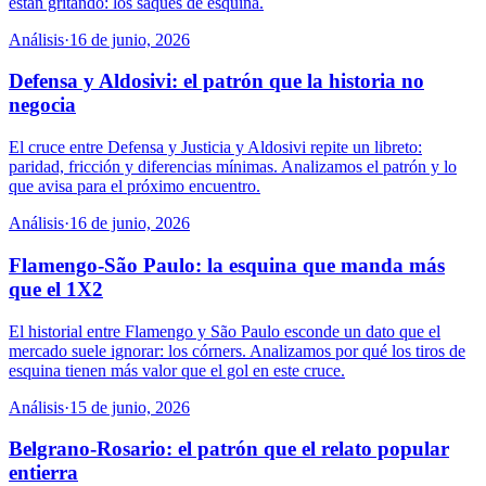
están gritando: los saques de esquina.
Análisis
·
16 de junio, 2026
Defensa y Aldosivi: el patrón que la historia no
negocia
El cruce entre Defensa y Justicia y Aldosivi repite un libreto:
paridad, fricción y diferencias mínimas. Analizamos el patrón y lo
que avisa para el próximo encuentro.
Análisis
·
16 de junio, 2026
Flamengo-São Paulo: la esquina que manda más
que el 1X2
El historial entre Flamengo y São Paulo esconde un dato que el
mercado suele ignorar: los córners. Analizamos por qué los tiros de
esquina tienen más valor que el gol en este cruce.
Análisis
·
15 de junio, 2026
Belgrano-Rosario: el patrón que el relato popular
entierra