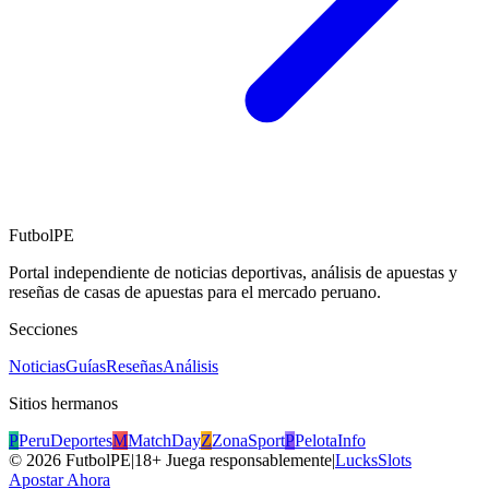
FutbolPE
Portal independiente de noticias deportivas, análisis de apuestas y
reseñas de casas de apuestas para el mercado peruano.
Secciones
Noticias
Guías
Reseñas
Análisis
Sitios hermanos
P
PeruDeportes
M
MatchDay
Z
ZonaSport
P
PelotaInfo
©
2026
FutbolPE
|
18+ Juega responsablemente
|
LucksSlots
Apostar Ahora