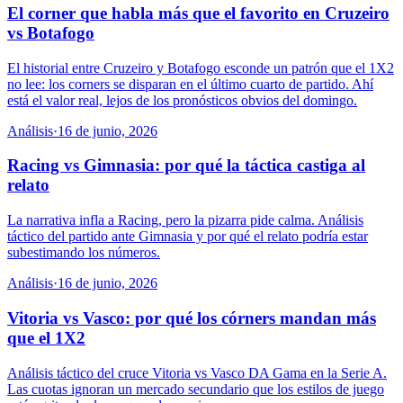
El corner que habla más que el favorito en Cruzeiro
vs Botafogo
El historial entre Cruzeiro y Botafogo esconde un patrón que el 1X2
no lee: los corners se disparan en el último cuarto de partido. Ahí
está el valor real, lejos de los pronósticos obvios del domingo.
Análisis
·
16 de junio, 2026
Racing vs Gimnasia: por qué la táctica castiga al
relato
La narrativa infla a Racing, pero la pizarra pide calma. Análisis
táctico del partido ante Gimnasia y por qué el relato podría estar
subestimando los números.
Análisis
·
16 de junio, 2026
Vitoria vs Vasco: por qué los córners mandan más
que el 1X2
Análisis táctico del cruce Vitoria vs Vasco DA Gama en la Serie A.
Las cuotas ignoran un mercado secundario que los estilos de juego