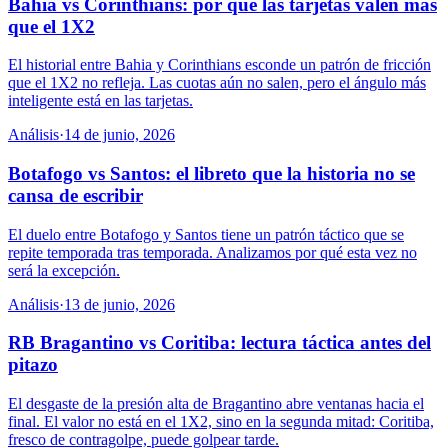
Bahia vs Corinthians: por qué las tarjetas valen más
que el 1X2
El historial entre Bahia y Corinthians esconde un patrón de fricción
que el 1X2 no refleja. Las cuotas aún no salen, pero el ángulo más
inteligente está en las tarjetas.
Análisis
·
14 de junio, 2026
Botafogo vs Santos: el libreto que la historia no se
cansa de escribir
El duelo entre Botafogo y Santos tiene un patrón táctico que se
repite temporada tras temporada. Analizamos por qué esta vez no
será la excepción.
Análisis
·
13 de junio, 2026
RB Bragantino vs Coritiba: lectura táctica antes del
pitazo
El desgaste de la presión alta de Bragantino abre ventanas hacia el
final. El valor no está en el 1X2, sino en la segunda mitad: Coritiba,
fresco de contragolpe, puede golpear tarde.