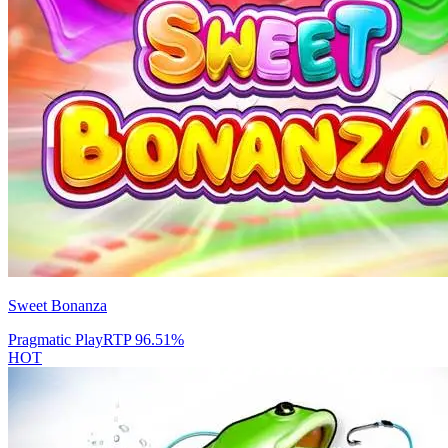
Sweet Bonanza
Pragmatic Play
RTP
96.51
%
HOT