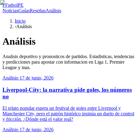
F
FutbolPE
Noticias
Guías
Reseñas
Análisis
Inicio
›
Análisis
Análisis
Analisis deportivo y pronosticos de partidos. Estadisticas, tendencias
y predicciones para apostar con informacion en Liga 1, Premier
League y mas.
Análisis
·
17 de junio, 2026
Liverpool-City: la narrativa pide goles, los números
no
El relato popular espera un festival de goles entre Liverpool y
Manchester City, pero el patrón histórico insinúa un duelo de control
y fricción. ¿Dónde está el valor real?
Análisis
·
17 de junio, 2026