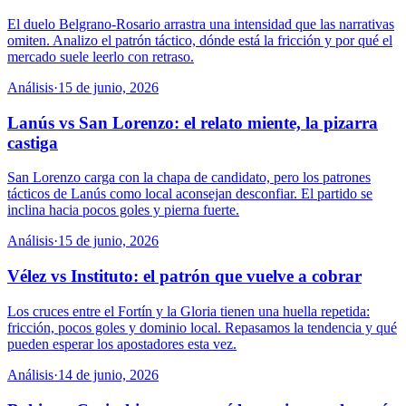
El duelo Belgrano-Rosario arrastra una intensidad que las narrativas
omiten. Analizo el patrón táctico, dónde está la fricción y por qué el
mercado suele leerlo con retraso.
Análisis
·
15 de junio, 2026
Lanús vs San Lorenzo: el relato miente, la pizarra
castiga
San Lorenzo carga con la chapa de candidato, pero los patrones
tácticos de Lanús como local aconsejan desconfiar. El partido se
inclina hacia pocos goles y pierna fuerte.
Análisis
·
15 de junio, 2026
Vélez vs Instituto: el patrón que vuelve a cobrar
Los cruces entre el Fortín y la Gloria tienen una huella repetida:
fricción, pocos goles y dominio local. Repasamos la tendencia y qué
pueden esperar los apostadores esta vez.
Análisis
·
14 de junio, 2026