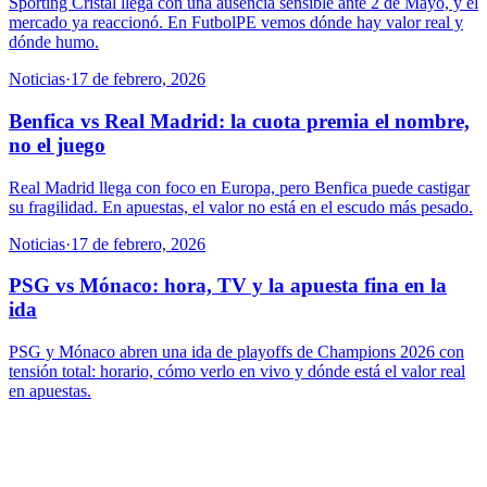
Sporting Cristal llega con una ausencia sensible ante 2 de Mayo, y el
mercado ya reaccionó. En FutbolPE vemos dónde hay valor real y
dónde humo.
Noticias
·
17 de febrero, 2026
Benfica vs Real Madrid: la cuota premia el nombre,
no el juego
Real Madrid llega con foco en Europa, pero Benfica puede castigar
su fragilidad. En apuestas, el valor no está en el escudo más pesado.
Noticias
·
17 de febrero, 2026
PSG vs Mónaco: hora, TV y la apuesta fina en la
ida
PSG y Mónaco abren una ida de playoffs de Champions 2026 con
tensión total: horario, cómo verlo en vivo y dónde está el valor real
en apuestas.