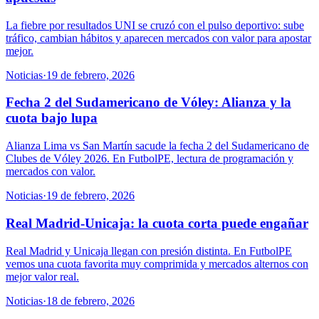
La fiebre por resultados UNI se cruzó con el pulso deportivo: sube
tráfico, cambian hábitos y aparecen mercados con valor para apostar
mejor.
Noticias
·
19 de febrero, 2026
Fecha 2 del Sudamericano de Vóley: Alianza y la
cuota bajo lupa
Alianza Lima vs San Martín sacude la fecha 2 del Sudamericano de
Clubes de Vóley 2026. En FutbolPE, lectura de programación y
mercados con valor.
Noticias
·
19 de febrero, 2026
Real Madrid-Unicaja: la cuota corta puede engañar
Real Madrid y Unicaja llegan con presión distinta. En FutbolPE
vemos una cuota favorita muy comprimida y mercados alternos con
mejor valor real.
Noticias
·
18 de febrero, 2026