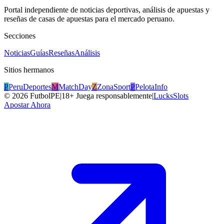
Portal independiente de noticias deportivas, análisis de apuestas y
reseñas de casas de apuestas para el mercado peruano.
Secciones
Noticias
Guías
Reseñas
Análisis
Sitios hermanos
P
PeruDeportes
M
MatchDay
Z
ZonaSport
P
PelotaInfo
©
2026
FutbolPE
|
18+ Juega responsablemente
|
LucksSlots
Apostar Ahora