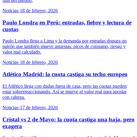
fina del partido.
Noticias
·
18 de febrero, 2026
Paulo Londra en Perú: entradas, fiebre y lectura de
cuotas
Paulo Londra llega a Lima y la demanda por entradas dispara un
patrón que también mueve apuestas: picos de consumo, riesgo y
valor mal calculado.
Noticias
·
18 de febrero, 2026
Atlético Madrid: la cuota castiga su techo europeo
El Atlético llega con dudas fuera de casa, pero las cuotas pueden
estar sobrerreaccionando. Así se mueve el valor real para apostar
con cabeza.
Noticias
·
17 de febrero, 2026
Cristal vs 2 de Mayo: la cuota castiga una baja, pero
exagera