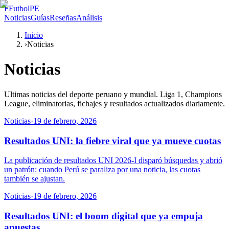
F
FutbolPE
Noticias
Guías
Reseñas
Análisis
Inicio
›
Noticias
Noticias
Ultimas noticias del deporte peruano y mundial. Liga 1, Champions
League, eliminatorias, fichajes y resultados actualizados diariamente.
Noticias
·
19 de febrero, 2026
Resultados UNI: la fiebre viral que ya mueve cuotas
La publicación de resultados UNI 2026-I disparó búsquedas y abrió
un patrón: cuando Perú se paraliza por una noticia, las cuotas
también se ajustan.
Noticias
·
19 de febrero, 2026
Resultados UNI: el boom digital que ya empuja
apuestas