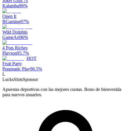
Joker Gifts 7s
Kalamba
96
%
Open It
BGaming
97
%
Wild Dolphin
GameArt
96
%
4 Pots Riches
Playson
95.7
%
HOT
Fruit Party
Pragmatic Play
96.5
%
L
LucksSlots
Sponsor
Apuestas deportivas con las mejores cuotas. Bono de bienvenida
para nuevos usuarios.