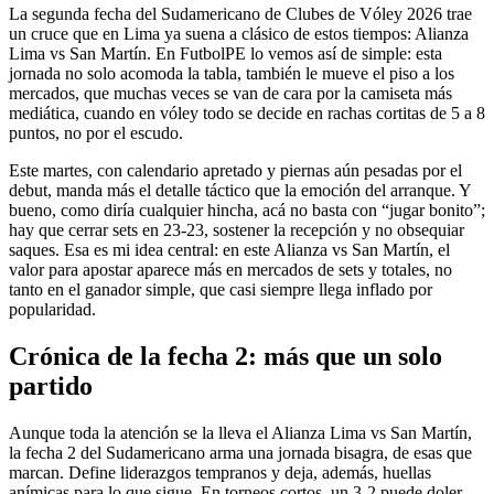
La segunda fecha del Sudamericano de Clubes de Vóley 2026 trae
un cruce que en Lima ya suena a clásico de estos tiempos: Alianza
Lima vs San Martín. En FutbolPE lo vemos así de simple: esta
jornada no solo acomoda la tabla, también le mueve el piso a los
mercados, que muchas veces se van de cara por la camiseta más
mediática, cuando en vóley todo se decide en rachas cortitas de 5 a 8
puntos, no por el escudo.
Este martes, con calendario apretado y piernas aún pesadas por el
debut, manda más el detalle táctico que la emoción del arranque. Y
bueno, como diría cualquier hincha, acá no basta con “jugar bonito”;
hay que cerrar sets en 23-23, sostener la recepción y no obsequiar
saques. Esa es mi idea central: en este Alianza vs San Martín, el
valor para apostar aparece más en mercados de sets y totales, no
tanto en el ganador simple, que casi siempre llega inflado por
popularidad.
Crónica de la fecha 2: más que un solo
partido
Aunque toda la atención se la lleva el Alianza Lima vs San Martín,
la fecha 2 del Sudamericano arma una jornada bisagra, de esas que
marcan. Define liderazgos tempranos y deja, además, huellas
anímicas para lo que sigue. En torneos cortos, un 3-2 puede doler