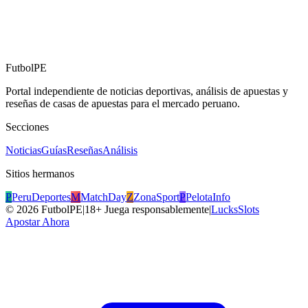
FutbolPE
Portal independiente de noticias deportivas, análisis de apuestas y
reseñas de casas de apuestas para el mercado peruano.
Secciones
Noticias
Guías
Reseñas
Análisis
Sitios hermanos
P
PeruDeportes
M
MatchDay
Z
ZonaSport
P
PelotaInfo
©
2026
FutbolPE
|
18+ Juega responsablemente
|
LucksSlots
Apostar Ahora