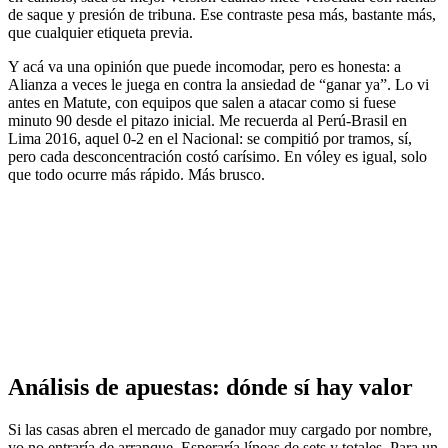
de saque y presión de tribuna. Ese contraste pesa más, bastante más,
que cualquier etiqueta previa.
Y acá va una opinión que puede incomodar, pero es honesta: a
Alianza a veces le juega en contra la ansiedad de “ganar ya”. Lo vi
antes en Matute, con equipos que salen a atacar como si fuese
minuto 90 desde el pitazo inicial. Me recuerda al Perú-Brasil en
Lima 2016, aquel 0-2 en el Nacional: se compitió por tramos, sí,
pero cada desconcentración costó carísimo. En vóley es igual, solo
que todo ocurre más rápido. Más brusco.
Análisis de apuestas: dónde sí hay valor
Si las casas abren el mercado de ganador muy cargado por nombre,
yo no entraría de arranque. Esperaría líneas de sets y totales. Para un