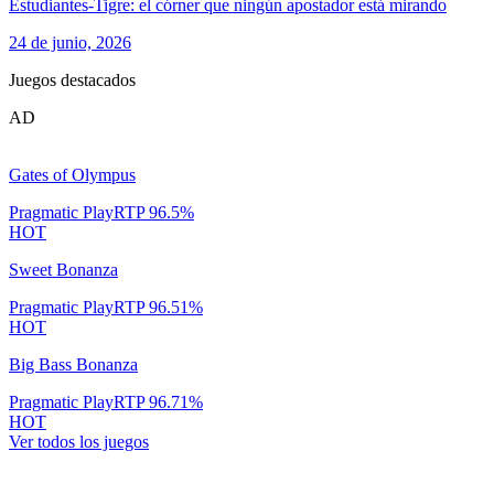
Estudiantes-Tigre: el córner que ningún apostador está mirando
24 de junio, 2026
Juegos destacados
AD
Gates of Olympus
Pragmatic Play
RTP
96.5
%
HOT
Sweet Bonanza
Pragmatic Play
RTP
96.51
%
HOT
Big Bass Bonanza
Pragmatic Play
RTP
96.71
%
HOT
Ver todos los juegos