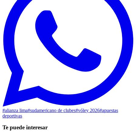
#
alianza lima
#
sudamericano de clubes
#
vóley 2026
#
apuestas
deportivas
Te puede interesar