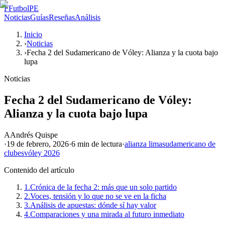
F
FutbolPE
Noticias
Guías
Reseñas
Análisis
Inicio
›
Noticias
›
Fecha 2 del Sudamericano de Vóley: Alianza y la cuota bajo
lupa
Noticias
Fecha 2 del Sudamericano de Vóley:
Alianza y la cuota bajo lupa
A
Andrés Quispe
·
19 de febrero, 2026
·
6 min
de lectura
·
alianza lima
sudamericano de
clubes
vóley 2026
Contenido del artículo
1.
Crónica de la fecha 2: más que un solo partido
2.
Voces, tensión y lo que no se ve en la ficha
3.
Análisis de apuestas: dónde sí hay valor
4.
Comparaciones y una mirada al futuro inmediato