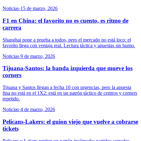
Noticias
·
15 de marzo, 2026
F1 en China: el favorito no es cuento, es ritmo de
carrera
Shanghai pone a prueba a todos, pero el mercado no está loco: el
favorito llega con ventaja real. Lectura táctica y apuestas sin humo.
Noticias
·
9 de marzo, 2026
Tijuana-Santos: la banda izquierda que mueve los
corners
Tijuana y Santos llegan a fecha 10 con urgencias, pero la apuesta
fina no está en el 1X2: está en un patrón táctico de centros y corners
repetido.
Noticias
·
4 de marzo, 2026
Pelicans-Lakers: el guion viejo que vuelve a cobrarse
tickets
Pelicans y Lakers repiten un patrón incómodo: partidos cerrados,