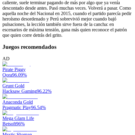
caliente, suele terminar pagando de más por algo que ya venía
descontado desde antes. Pasó muchas veces. Volverá a pasar. Como
aquella noche del Nacional en 2015, cuando el partido parecía pedir
heroísmo desordenado y Perú sobrevivió mejor cuando bajó
pulsaciones, la lección también sirve fuera de la cancha: en
escenarios de máxima tensión, gana más quien reconoce el patrón
que quien corre detrás del grito.
Juegos recomendados
AD
Pirate Piggy
Qora
96.09
%
Grunt Gold
Hacksaw Gaming
96.22
%
Anaconda Gold
Pragmatic Play
96.54
%
Mega Glam Life
Betsoft
96
%
Mystic Shaman