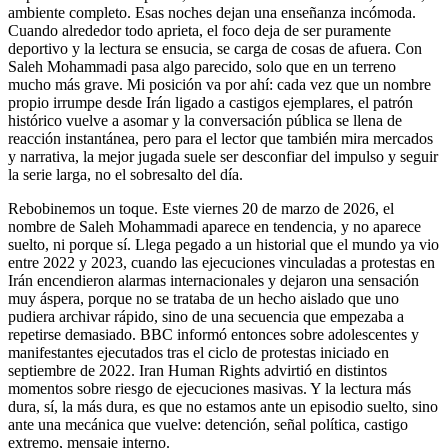
ambiente completo. Esas noches dejan una enseñanza incómoda.
Cuando alrededor todo aprieta, el foco deja de ser puramente
deportivo y la lectura se ensucia, se carga de cosas de afuera. Con
Saleh Mohammadi pasa algo parecido, solo que en un terreno
mucho más grave. Mi posición va por ahí: cada vez que un nombre
propio irrumpe desde Irán ligado a castigos ejemplares, el patrón
histórico vuelve a asomar y la conversación pública se llena de
reacción instantánea, pero para el lector que también mira mercados
y narrativa, la mejor jugada suele ser desconfiar del impulso y seguir
la serie larga, no el sobresalto del día.
Rebobinemos un toque. Este viernes 20 de marzo de 2026, el
nombre de Saleh Mohammadi aparece en tendencia, y no aparece
suelto, ni porque sí. Llega pegado a un historial que el mundo ya vio
entre 2022 y 2023, cuando las ejecuciones vinculadas a protestas en
Irán encendieron alarmas internacionales y dejaron una sensación
muy áspera, porque no se trataba de un hecho aislado que uno
pudiera archivar rápido, sino de una secuencia que empezaba a
repetirse demasiado. BBC informó entonces sobre adolescentes y
manifestantes ejecutados tras el ciclo de protestas iniciado en
septiembre de 2022. Iran Human Rights advirtió en distintos
momentos sobre riesgo de ejecuciones masivas. Y la lectura más
dura, sí, la más dura, es que no estamos ante un episodio suelto, sino
ante una mecánica que vuelve: detención, señal política, castigo
extremo, mensaje interno.