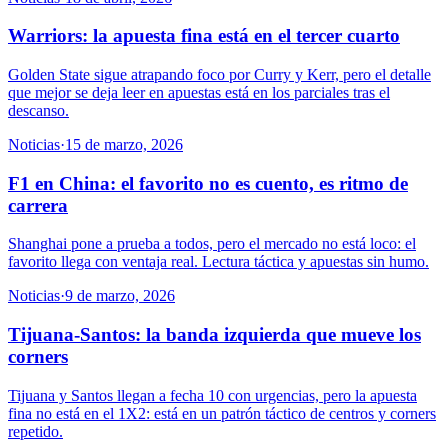
Warriors: la apuesta fina está en el tercer cuarto
Golden State sigue atrapando foco por Curry y Kerr, pero el detalle
que mejor se deja leer en apuestas está en los parciales tras el
descanso.
Noticias
·
15 de marzo, 2026
F1 en China: el favorito no es cuento, es ritmo de
carrera
Shanghai pone a prueba a todos, pero el mercado no está loco: el
favorito llega con ventaja real. Lectura táctica y apuestas sin humo.
Noticias
·
9 de marzo, 2026
Tijuana-Santos: la banda izquierda que mueve los
corners
Tijuana y Santos llegan a fecha 10 con urgencias, pero la apuesta
fina no está en el 1X2: está en un patrón táctico de centros y corners
repetido.