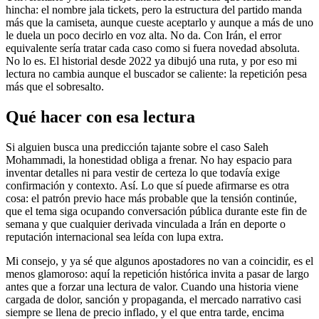
hincha: el nombre jala tickets, pero la estructura del partido manda
más que la camiseta, aunque cueste aceptarlo y aunque a más de uno
le duela un poco decirlo en voz alta. No da. Con Irán, el error
equivalente sería tratar cada caso como si fuera novedad absoluta.
No lo es. El historial desde 2022 ya dibujó una ruta, y por eso mi
lectura no cambia aunque el buscador se caliente: la repetición pesa
más que el sobresalto.
Qué hacer con esa lectura
Si alguien busca una predicción tajante sobre el caso Saleh
Mohammadi, la honestidad obliga a frenar. No hay espacio para
inventar detalles ni para vestir de certeza lo que todavía exige
confirmación y contexto. Así. Lo que sí puede afirmarse es otra
cosa: el patrón previo hace más probable que la tensión continúe,
que el tema siga ocupando conversación pública durante este fin de
semana y que cualquier derivada vinculada a Irán en deporte o
reputación internacional sea leída con lupa extra.
Mi consejo, y ya sé que algunos apostadores no van a coincidir, es el
menos glamoroso: aquí la repetición histórica invita a pasar de largo
antes que a forzar una lectura de valor. Cuando una historia viene
cargada de dolor, sanción y propaganda, el mercado narrativo casi
siempre se llena de precio inflado, y el que entra tarde, encima