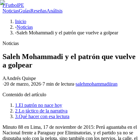
F
FutbolPE
Noticias
Guías
Reseñas
Análisis
Inicio
›
Noticias
›
Saleh Mohammadi y el patrón que vuelve a golpear
Noticias
Saleh Mohammadi y el patrón que vuelve
a golpear
A
Andrés Quispe
·
20 de marzo, 2026
·
7 min
de lectura
·
saleh
mohammadi
iran
Contenido del artículo
1.
El patrón no nace hoy
2.
Lo táctico de la narrativa
3.
Qué hacer con esa lectura
Minuto 88 en Lima, 17 de noviembre de 2015: Perú aguantaba en el
Nacional frente a Paraguay por Eliminatorias, y el partido ya no se
disputaba solo con la pelota, sino también con los nervios, la calle, el