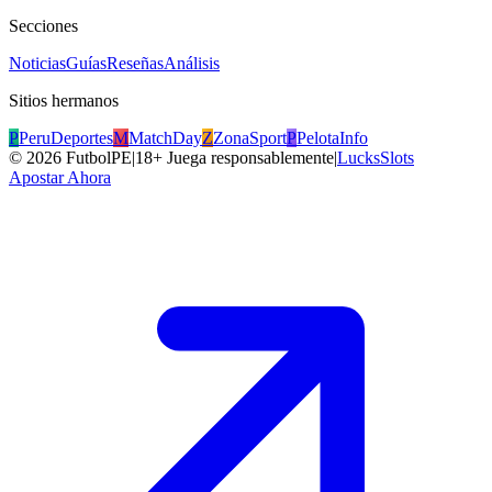
Secciones
Noticias
Guías
Reseñas
Análisis
Sitios hermanos
P
PeruDeportes
M
MatchDay
Z
ZonaSport
P
PelotaInfo
©
2026
FutbolPE
|
18+ Juega responsablemente
|
LucksSlots
Apostar Ahora