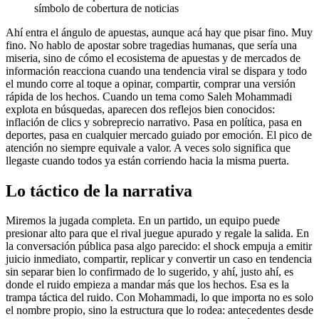
símbolo de cobertura de noticias
Ahí entra el ángulo de apuestas, aunque acá hay que pisar fino. Muy
fino. No hablo de apostar sobre tragedias humanas, que sería una
miseria, sino de cómo el ecosistema de apuestas y de mercados de
información reacciona cuando una tendencia viral se dispara y todo
el mundo corre al toque a opinar, compartir, comprar una versión
rápida de los hechos. Cuando un tema como Saleh Mohammadi
explota en búsquedas, aparecen dos reflejos bien conocidos:
inflación de clics y sobreprecio narrativo. Pasa en política, pasa en
deportes, pasa en cualquier mercado guiado por emoción. El pico de
atención no siempre equivale a valor. A veces solo significa que
llegaste cuando todos ya están corriendo hacia la misma puerta.
Lo táctico de la narrativa
Miremos la jugada completa. En un partido, un equipo puede
presionar alto para que el rival juegue apurado y regale la salida. En
la conversación pública pasa algo parecido: el shock empuja a emitir
juicio inmediato, compartir, replicar y convertir un caso en tendencia
sin separar bien lo confirmado de lo sugerido, y ahí, justo ahí, es
donde el ruido empieza a mandar más que los hechos. Esa es la
trampa táctica del ruido. Con Mohammadi, lo que importa no es solo
el nombre propio, sino la estructura que lo rodea: antecedentes desde