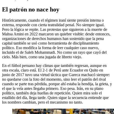
El patrón no nace hoy
Históricamente, cuando el régimen iraní siente presión interna o
externa, responde con cierta teatralidad penal. No siempre igual.
Pero la lógica se repite. Las protestas que siguieron a la muerte de
Mahsa Amini en 2022 marcaron un quiebre visible: desde entonces,
organizaciones de derechos humanos han sostenido que la pena
capital también se usó como herramienta de disciplinamiento
político. Eso modifica la forma de leer cualquier caso nuevo,
incluido el de Saleh Mohammadi. No como un rayo que cayó del
cielo. Más bien, como una jugada de libreto viejo.
En el fútbol peruano hay climas que también regresan, aunque en
otra escala, claro está. El 2-1 de Perú ante Ecuador en Quito en
junio de 2017 tuvo una virtud táctica que Gareca machacó siempre:
no quedarse con la foto del momento, sino leer el patrón del rival
cuando se parte tras pérdida, porque ahí estaba la hendija, la grieta, y
el que la veía antes llegaba primero. Eso pesa. Irán, en su plano
político, también deja huellas de repetición. Quien mira solo el
estallido del día, llega tarde. Quien sigue la secuencia entiende que
los nombres cambian, pero el mecanismo no tanto.