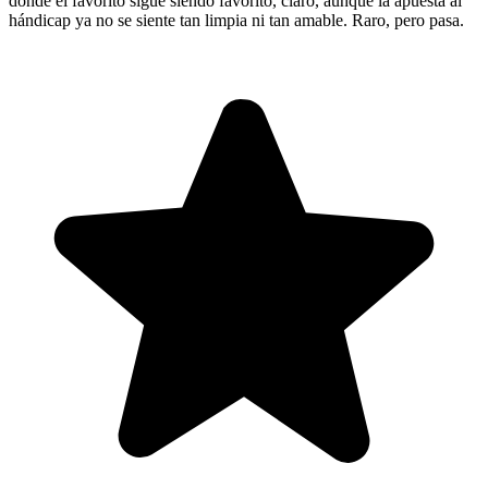
donde el favorito sigue siendo favorito, claro, aunque la apuesta al
hándicap ya no se siente tan limpia ni tan amable. Raro, pero pasa.