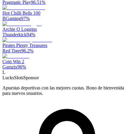
Pragmatic Play
96.51
%
Hot Chilli Bells 100
BGaming
97
%
Archie O Loggins
Thunderkick
94
%
Pirates Plenty Treasures
Red Tiger
96.2
%
Coin Win 2
Gamzix
96
%
L
LucksSlots
Sponsor
Apuestas deportivas con las mejores cuotas. Bono de bienvenida
para nuevos usuarios.