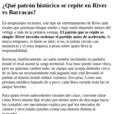
¿Qué patrón histórico se repite en River
vs Barracas?
En temporadas recientes, este tipo de enfrentamiento de River ante
rivales que priorizan bloque medio o bajo suele depender menos del
vértigo y más de la primera ventaja.
El patrón que se repite es
simple: River necesita ordenar el partido antes de acelerarlo.
Si
marca temprano, el duelo se abre; si no, la pelota circula con
insistencia y el reloj empieza a pesar sobre quien lleva la
responsabilidad.
Barracas, históricamente, no suele sentirse incómodo en partidos
donde el rival asume la carga territorial. Esa frase puede sonar chica,
pero en apuestas cambia todo: un equipo que acepta defender cerca
de su área no necesariamente está jugando mal; está llevando el
partido al terreno donde reduce varianza. Eso pesa. Como una
persiana metálica bajando de a poco, cada línea cerrada resta luz al
ataque favorito.
Para quien revise antecedentes visuales del cruce, conviene mirar
cómo River intenta fijar rivales por dentro antes de descargar hacia
los costados; ese mecanismo explica por qué los mercados de
córners y tiros totales pueden contar una historia distinta al
marcador.