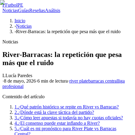
F
FutbolPE
Noticias
Guías
Reseñas
Análisis
Inicio
›
Noticias
›
River-Barracas: la repetición que pesa más que el ruido
Noticias
River-Barracas: la repetición que pesa
más que el ruido
L
Lucía Paredes
·
8 de mayo, 2026
·
6 min
de lectura
·
river plate
barracas central
liga
profesional
Contenido del artículo
1.
¿Qué patrón histórico se repite en River vs Barracas?
2.
¿Dónde está la clave táctica del partido?
3.
¿Cómo leer apuestas si todavía no hay cuotas oficiales?
4.
¿El consenso puede estar inflando a River?
5.
¿Cuál es mi pronóstico para River Plate vs Barracas
Central?