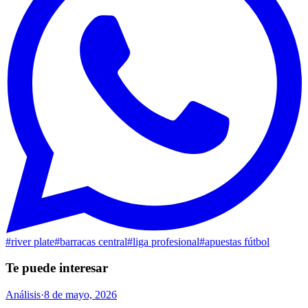
#
river plate
#
barracas central
#
liga profesional
#
apuestas fútbol
Te puede interesar
Análisis
·
8 de mayo, 2026