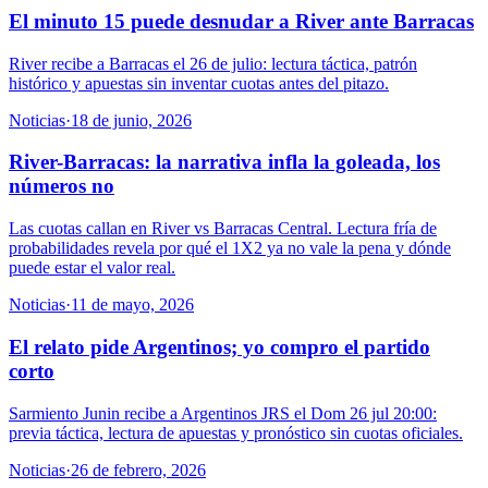
El minuto 15 puede desnudar a River ante Barracas
River recibe a Barracas el 26 de julio: lectura táctica, patrón
histórico y apuestas sin inventar cuotas antes del pitazo.
Noticias
·
18 de junio, 2026
River-Barracas: la narrativa infla la goleada, los
números no
Las cuotas callan en River vs Barracas Central. Lectura fría de
probabilidades revela por qué el 1X2 ya no vale la pena y dónde
puede estar el valor real.
Noticias
·
11 de mayo, 2026
El relato pide Argentinos; yo compro el partido
corto
Sarmiento Junin recibe a Argentinos JRS el Dom 26 jul 20:00:
previa táctica, lectura de apuestas y pronóstico sin cuotas oficiales.
Noticias
·
26 de febrero, 2026