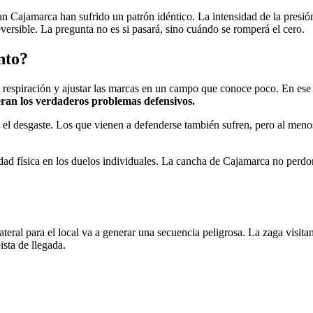
an Cajamarca han sufrido un patrón idéntico. La intensidad de la presió
eversible. La pregunta no es si pasará, sino cuándo se romperá el cero.
nto?
a respiración y ajustar las marcas en un campo que conoce poco. En ese l
ran los verdaderos problemas defensivos.
 el desgaste. Los que vienen a defenderse también sufren, pero al meno
dad física en los duelos individuales. La cancha de Cajamarca no perdo
teral para el local va a generar una secuencia peligrosa. La zaga visita
sta de llegada.