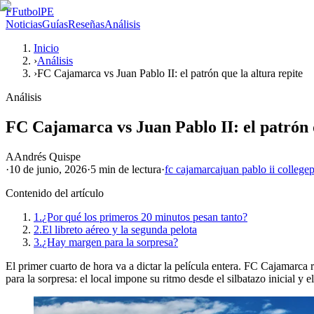
F
FutbolPE
Noticias
Guías
Reseñas
Análisis
Inicio
›
Análisis
›
FC Cajamarca vs Juan Pablo II: el patrón que la altura repite
Análisis
FC Cajamarca vs Juan Pablo II: el patrón q
A
Andrés Quispe
·
10 de junio, 2026
·
5 min
de lectura
·
fc cajamarca
juan pablo ii college
p
Contenido del artículo
1.
¿Por qué los primeros 20 minutos pesan tanto?
2.
El libreto aéreo y la segunda pelota
3.
¿Hay margen para la sorpresa?
El primer cuarto de hora va a dictar la película entera. FC Cajamarca r
para la sorpresa: el local impone su ritmo desde el silbatazo inicial y e