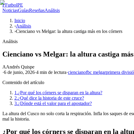
F
FutbolPE
Noticias
Guías
Reseñas
Análisis
Inicio
›
Análisis
›
Cienciano vs Melgar: la altura castiga más en los córners
Análisis
Cienciano vs Melgar: la altura castiga más
A
Andrés Quispe
·
6 de junio, 2026
·
4 min
de lectura
·
cienciano
fbc melgar
primera divisi
Contenido del artículo
1.
¿Por qué los córners se disparan en la altura?
2.
¿Qué dice la historia de este cruce?
3.
¿Dónde está el valor para el apostador?
La altura del Cusco no solo corta la respiración. Infla los saques de 
mal la historia.
¿Por qué los córners se disparan en la altu