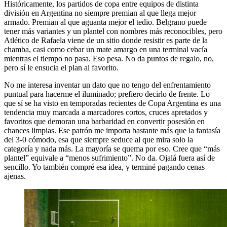
Históricamente, los partidos de copa entre equipos de distinta
división en Argentina no siempre premian al que llega mejor
armado. Premian al que aguanta mejor el tedio. Belgrano puede
tener más variantes y un plantel con nombres más reconocibles, pero
Atlético de Rafaela viene de un sitio donde resistir es parte de la
chamba, casi como cebar un mate amargo en una terminal vacía
mientras el tiempo no pasa. Eso pesa. No da puntos de regalo, no,
pero sí le ensucia el plan al favorito.
No me interesa inventar un dato que no tengo del enfrentamiento
puntual para hacerme el iluminado; prefiero decirlo de frente. Lo
que sí se ha visto en temporadas recientes de Copa Argentina es una
tendencia muy marcada a marcadores cortos, cruces apretados y
favoritos que demoran una barbaridad en convertir posesión en
chances limpias. Ese patrón me importa bastante más que la fantasía
del 3-0 cómodo, esa que siempre seduce al que mira solo la
categoría y nada más. La mayoría se quema por eso. Cree que “más
plantel” equivale a “menos sufrimiento”. No da. Ojalá fuera así de
sencillo. Yo también compré esa idea, y terminé pagando cenas
ajenas.