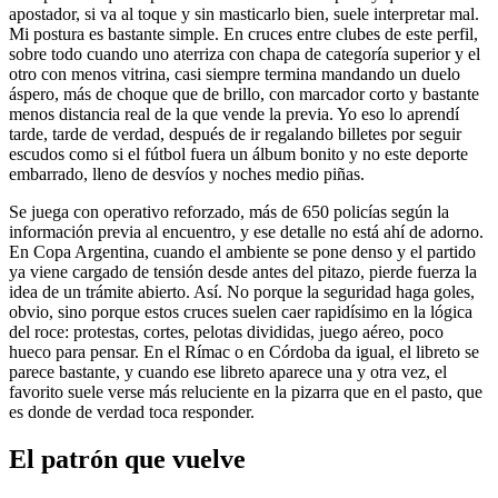
apostador, si va al toque y sin masticarlo bien, suele interpretar mal.
Mi postura es bastante simple. En cruces entre clubes de este perfil,
sobre todo cuando uno aterriza con chapa de categoría superior y el
otro con menos vitrina, casi siempre termina mandando un duelo
áspero, más de choque que de brillo, con marcador corto y bastante
menos distancia real de la que vende la previa. Yo eso lo aprendí
tarde, tarde de verdad, después de ir regalando billetes por seguir
escudos como si el fútbol fuera un álbum bonito y no este deporte
embarrado, lleno de desvíos y noches medio piñas.
Se juega con operativo reforzado, más de 650 policías según la
información previa al encuentro, y ese detalle no está ahí de adorno.
En Copa Argentina, cuando el ambiente se pone denso y el partido
ya viene cargado de tensión desde antes del pitazo, pierde fuerza la
idea de un trámite abierto. Así. No porque la seguridad haga goles,
obvio, sino porque estos cruces suelen caer rapidísimo en la lógica
del roce: protestas, cortes, pelotas divididas, juego aéreo, poco
hueco para pensar. En el Rímac o en Córdoba da igual, el libreto se
parece bastante, y cuando ese libreto aparece una y otra vez, el
favorito suele verse más reluciente en la pizarra que en el pasto, que
es donde de verdad toca responder.
El patrón que vuelve