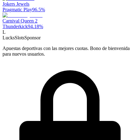
Jokers Jewels
Pragmatic Play
96.5
%
Carnival Queen 2
Thunderkick
94.18
%
L
LucksSlots
Sponsor
Apuestas deportivas con las mejores cuotas. Bono de bienvenida
para nuevos usuarios.