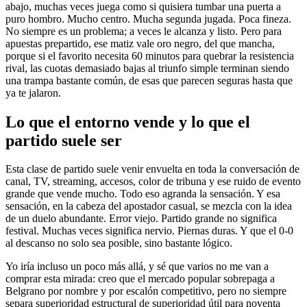
abajo, muchas veces juega como si quisiera tumbar una puerta a
puro hombro. Mucho centro. Mucha segunda jugada. Poca fineza.
No siempre es un problema; a veces le alcanza y listo. Pero para
apuestas prepartido, ese matiz vale oro negro, del que mancha,
porque si el favorito necesita 60 minutos para quebrar la resistencia
rival, las cuotas demasiado bajas al triunfo simple terminan siendo
una trampa bastante común, de esas que parecen seguras hasta que
ya te jalaron.
Lo que el entorno vende y lo que el
partido suele ser
Esta clase de partido suele venir envuelta en toda la conversación de
canal, TV, streaming, accesos, color de tribuna y ese ruido de evento
grande que vende mucho. Todo eso agranda la sensación. Y esa
sensación, en la cabeza del apostador casual, se mezcla con la idea
de un duelo abundante. Error viejo. Partido grande no significa
festival. Muchas veces significa nervio. Piernas duras. Y que el 0-0
al descanso no solo sea posible, sino bastante lógico.
Yo iría incluso un poco más allá, y sé que varios no me van a
comprar esta mirada: creo que el mercado popular sobrepaga a
Belgrano por nombre y por escalón competitivo, pero no siempre
separa superioridad estructural de superioridad útil para noventa