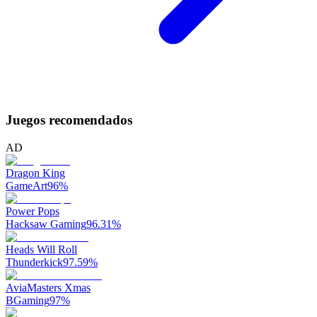
Juegos recomendados
AD
Dragon King
GameArt
96
%
Power Pops
Hacksaw Gaming
96.31
%
Heads Will Roll
Thunderkick
97.59
%
AviaMasters Xmas
BGaming
97
%