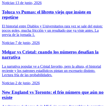
Noticias
·
13 de junio, 2026
Toluca vs Pumas: el libreto viejo que insiste en
repetirse
El historial entre Diablos y Universitarios rara vez se sale del guion:
pocos goles, mucha fricción y un resultado que ya viste antes. La
previa de la jornada 1.
Noticias
·
7 de junio, 2026
Melgar vs Cristal: cuando los números desafían la
narrativa
La narrativa popular ve a Cristal favorito, pero la altura, el historial
reciente y los patrones estadísticos pintan un escenario distinto.
Lectura fría de las probabilidades.
Noticias
·
2 de junio, 2026
New England vs Toronto: el frío número que aún no
existe