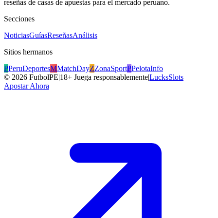
reseñas de casas de apuestas para el mercado peruano.
Secciones
Noticias
Guías
Reseñas
Análisis
Sitios hermanos
P
PeruDeportes
M
MatchDay
Z
ZonaSport
P
PelotaInfo
©
2026
FutbolPE
|
18+ Juega responsablemente
|
LucksSlots
Apostar Ahora