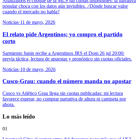
Analizamos el choque de la MLS sin cuotas disponibles: la narrativa
popular choca con los datos aún invisibles. ¿Dónde buscar valor
cuando el mercado no habla?
Noticias
·
11 de mayo, 2026
El relato pide Argentinos; yo compro el partido
corto
Sarmiento Junin recibe a Argentinos JRS el Dom 26 jul 20:00:
previa táctica, lectura de apuestas y pronóstico sin cuotas oficiales.
Noticias
·
10 de mayo, 2026
Cusco-Grau: cuando el número manda no apostar
Cusco vs Atlético Grau llega sin cuotas publicadas: mi lectura
favorece esperar, no comprar narrativa de altura ni camiseta por
ahora.
Lo más leído
01