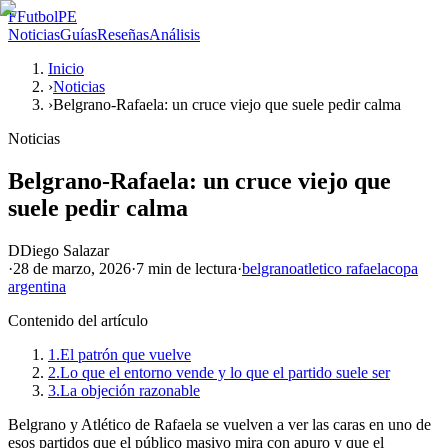
F
FutbolPE
Noticias
Guías
Reseñas
Análisis
Inicio
›
Noticias
›
Belgrano-Rafaela: un cruce viejo que suele pedir calma
Noticias
Belgrano-Rafaela: un cruce viejo que
suele pedir calma
D
Diego Salazar
·
28 de marzo, 2026
·
7 min
de lectura
·
belgrano
atletico rafaela
copa
argentina
Contenido del artículo
1.
El patrón que vuelve
2.
Lo que el entorno vende y lo que el partido suele ser
3.
La objeción razonable
Belgrano y Atlético de Rafaela se vuelven a ver las caras en uno de
esos partidos que el público masivo mira con apuro y que el