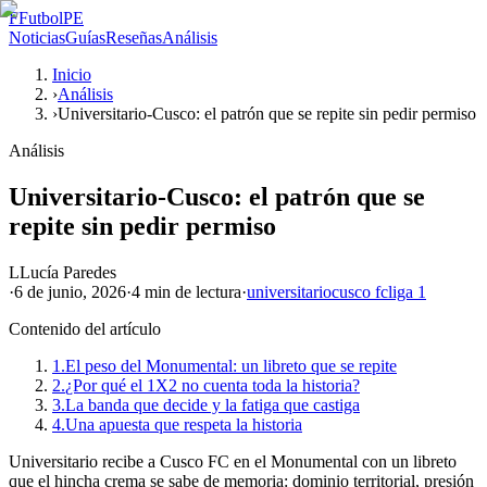
F
FutbolPE
Noticias
Guías
Reseñas
Análisis
Inicio
›
Análisis
›
Universitario-Cusco: el patrón que se repite sin pedir permiso
Análisis
Universitario-Cusco: el patrón que se
repite sin pedir permiso
L
Lucía Paredes
·
6 de junio, 2026
·
4 min
de lectura
·
universitario
cusco fc
liga 1
Contenido del artículo
1.
El peso del Monumental: un libreto que se repite
2.
¿Por qué el 1X2 no cuenta toda la historia?
3.
La banda que decide y la fatiga que castiga
4.
Una apuesta que respeta la historia
Universitario recibe a Cusco FC en el Monumental con un libreto
que el hincha crema se sabe de memoria: dominio territorial, presión