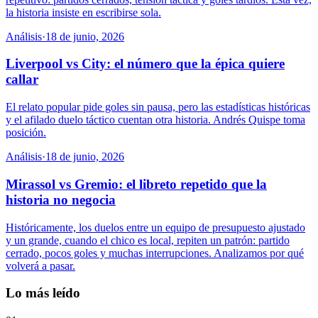
la historia insiste en escribirse sola.
Análisis
·
18 de junio, 2026
Liverpool vs City: el número que la épica quiere
callar
El relato popular pide goles sin pausa, pero las estadísticas históricas
y el afilado duelo táctico cuentan otra historia. Andrés Quispe toma
posición.
Análisis
·
18 de junio, 2026
Mirassol vs Gremio: el libreto repetido que la
historia no negocia
Históricamente, los duelos entre un equipo de presupuesto ajustado
y un grande, cuando el chico es local, repiten un patrón: partido
cerrado, pocos goles y muchas interrupciones. Analizamos por qué
volverá a pasar.
Lo más leído