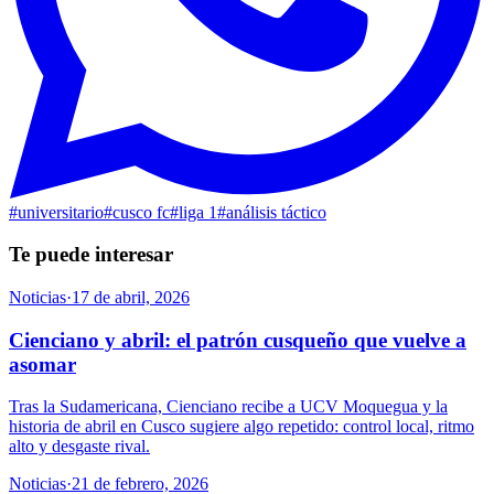
#
universitario
#
cusco fc
#
liga 1
#
análisis táctico
Te puede interesar
Noticias
·
17 de abril, 2026
Cienciano y abril: el patrón cusqueño que vuelve a
asomar
Tras la Sudamericana, Cienciano recibe a UCV Moquegua y la
historia de abril en Cusco sugiere algo repetido: control local, ritmo
alto y desgaste rival.
Noticias
·
21 de febrero, 2026