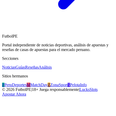
FutbolPE
Portal independiente de noticias deportivas, análisis de apuestas y
reseñas de casas de apuestas para el mercado peruano.
Secciones
Noticias
Guías
Reseñas
Análisis
Sitios hermanos
P
PeruDeportes
M
MatchDay
Z
ZonaSport
P
PelotaInfo
©
2026
FutbolPE
|
18+ Juega responsablemente
|
LucksSlots
Apostar Ahora