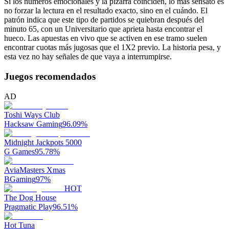
Si los números emocionales y la pizarra coinciden, lo más sensato es
no forzar la lectura en el resultado exacto, sino en el cuándo. El
patrón indica que este tipo de partidos se quiebran después del
minuto 65, con un Universitario que aprieta hasta encontrar el
hueco. Las apuestas en vivo que se activen en ese tramo suelen
encontrar cuotas más jugosas que el 1X2 previo. La historia pesa, y
esta vez no hay señales de que vaya a interrumpirse.
Juegos recomendados
AD
Toshi Ways Club
Hacksaw Gaming
96.09
%
Midnight Jackpots 5000
G Games
95.78
%
AviaMasters Xmas
BGaming
97
%
HOT
The Dog House
Pragmatic Play
96.51
%
Hot Tuna