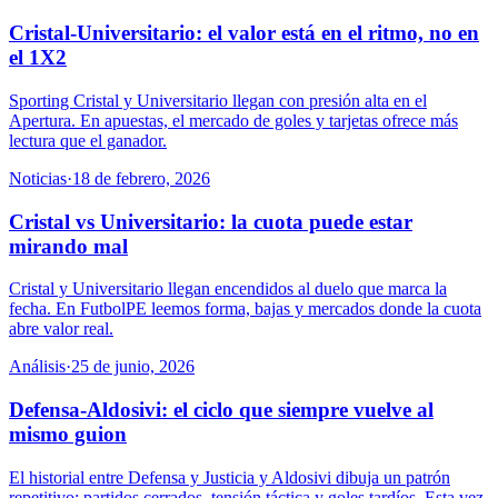
Cristal-Universitario: el valor está en el ritmo, no en
el 1X2
Sporting Cristal y Universitario llegan con presión alta en el
Apertura. En apuestas, el mercado de goles y tarjetas ofrece más
lectura que el ganador.
Noticias
·
18 de febrero, 2026
Cristal vs Universitario: la cuota puede estar
mirando mal
Cristal y Universitario llegan encendidos al duelo que marca la
fecha. En FutbolPE leemos forma, bajas y mercados donde la cuota
abre valor real.
Análisis
·
25 de junio, 2026
Defensa-Aldosivi: el ciclo que siempre vuelve al
mismo guion
El historial entre Defensa y Justicia y Aldosivi dibuja un patrón
repetitivo: partidos cerrados, tensión táctica y goles tardíos. Esta vez,