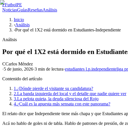
F
FutbolPE
Noticias
Guías
Reseñas
Análisis
Inicio
›
Análisis
›
Por qué el 1X2 está dormido en Estudiantes-Independiente
Análisis
Por qué el 1X2 está dormido en Estudiant
C
Carlos Méndez
·
5 de junio, 2026
·
3 min
de lectura
·
estudiantes l.p.
independiente
liga p
Contenido del artículo
1.
¿Dónde pierde el visitante su candidatura?
2.
La banda izquierda del local y el detalle que nadie quiere ver
3.
La pelota quieta, la deuda silenciosa del Rojo
4.
¿Cuál es la apuesta más sensata con este panorama?
El relato dice que Independiente tiene más chapa y que Estudiantes ap
Acá no hablo de goles ni de tabla. Hablo de patrones de presión, de zo