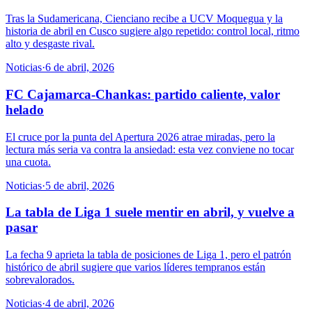
Tras la Sudamericana, Cienciano recibe a UCV Moquegua y la
historia de abril en Cusco sugiere algo repetido: control local, ritmo
alto y desgaste rival.
Noticias
·
6 de abril, 2026
FC Cajamarca-Chankas: partido caliente, valor
helado
El cruce por la punta del Apertura 2026 atrae miradas, pero la
lectura más seria va contra la ansiedad: esta vez conviene no tocar
una cuota.
Noticias
·
5 de abril, 2026
La tabla de Liga 1 suele mentir en abril, y vuelve a
pasar
La fecha 9 aprieta la tabla de posiciones de Liga 1, pero el patrón
histórico de abril sugiere que varios líderes tempranos están
sobrevalorados.
Noticias
·
4 de abril, 2026