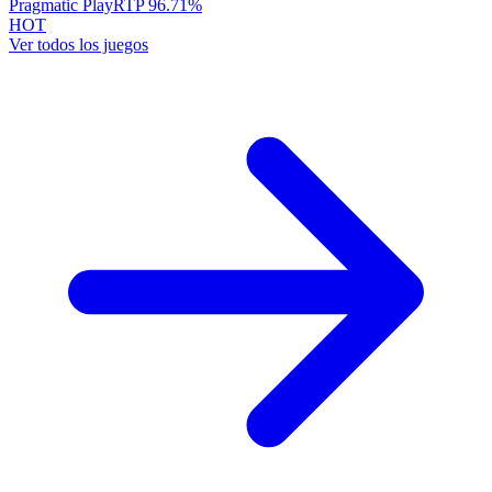
Pragmatic Play
RTP
96.71
%
HOT
Ver todos los juegos