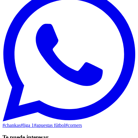
#
chankas
#
liga 1
#
apuestas fútbol
#
corners
Te puede interesar