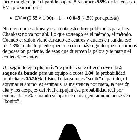
táctica sugiere que el partido supera 8.5 corners
55%
de las veces, el
EV aproximado es:
EV ≈ (0.55 × 1.90) − 1 =
+0.045
(4.5% por apuesta)
No digo que esa línea y esa cuota estén hoy publicadas para Los
Chankas; no va por ahí. Lo que sostengo es el método, el método.
Cuando el guion viene cargado de centros y duelos en banda, ese
52–53% implícito puede quedarte corto más seguido que en partidos
de posesión paciente, de esos que duermen la pelota y te matan el
conteo de eventos.
Un segundo ejemplo, más “de profe”: si te ofrecen
over 15.5
saques de banda
para un equipo a cuota
1.80
, la probabilidad
implícita es
55.56%
. Listo. Tu tarea no es “sentir” el partido, ni
adivinar el ánimo: es estimar si la insistencia por fuera, la presión
alta y los despejes del rival empujan esa probabilidad real por
encima de 56%. Cuando sí, aparece el margen, aunque no se vea
“bonito”.