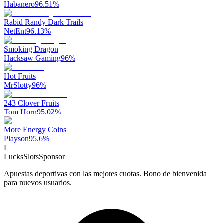
Habanero
96.51
%
Rabid Randy Dark Trails
NetEnt
96.13
%
Smoking Dragon
Hacksaw Gaming
96
%
Hot Fruits
MrSlotty
96
%
243 Clover Fruits
Tom Horn
95.02
%
More Energy Coins
Playson
95.6
%
L
LucksSlots
Sponsor
Apuestas deportivas con las mejores cuotas. Bono de bienvenida
para nuevos usuarios.