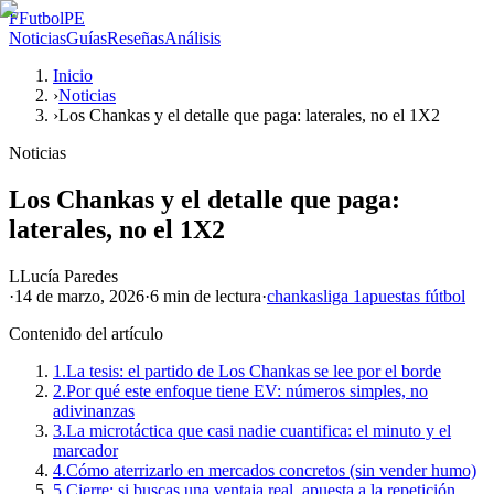
F
FutbolPE
Noticias
Guías
Reseñas
Análisis
Inicio
›
Noticias
›
Los Chankas y el detalle que paga: laterales, no el 1X2
Noticias
Los Chankas y el detalle que paga:
laterales, no el 1X2
L
Lucía Paredes
·
14 de marzo, 2026
·
6 min
de lectura
·
chankas
liga 1
apuestas fútbol
Contenido del artículo
1.
La tesis: el partido de Los Chankas se lee por el borde
2.
Por qué este enfoque tiene EV: números simples, no
adivinanzas
3.
La microtáctica que casi nadie cuantifica: el minuto y el
marcador
4.
Cómo aterrizarlo en mercados concretos (sin vender humo)
5.
Cierre: si buscas una ventaja real, apuesta a la repetición