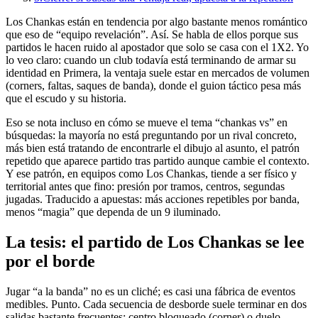
Los Chankas están en tendencia por algo bastante menos romántico
que eso de “equipo revelación”. Así. Se habla de ellos porque sus
partidos le hacen ruido al apostador que solo se casa con el 1X2. Yo
lo veo claro: cuando un club todavía está terminando de armar su
identidad en Primera, la ventaja suele estar en mercados de volumen
(corners, faltas, saques de banda), donde el guion táctico pesa más
que el escudo y su historia.
Eso se nota incluso en cómo se mueve el tema “chankas vs” en
búsquedas: la mayoría no está preguntando por un rival concreto,
más bien está tratando de encontrarle el dibujo al asunto, el patrón
repetido que aparece partido tras partido aunque cambie el contexto.
Y ese patrón, en equipos como Los Chankas, tiende a ser físico y
territorial antes que fino: presión por tramos, centros, segundas
jugadas. Traducido a apuestas: más acciones repetibles por banda,
menos “magia” que dependa de un 9 iluminado.
La tesis: el partido de Los Chankas se lee
por el borde
Jugar “a la banda” no es un cliché; es casi una fábrica de eventos
medibles. Punto. Cada secuencia de desborde suele terminar en dos
salidas bastante frecuentes: centro bloqueado (corner) o duelo