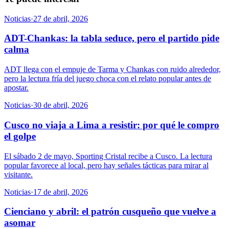
Noticias
·
27 de abril, 2026
ADT-Chankas: la tabla seduce, pero el partido pide
calma
ADT llega con el empuje de Tarma y Chankas con ruido alrededor,
pero la lectura fría del juego choca con el relato popular antes de
apostar.
Noticias
·
30 de abril, 2026
Cusco no viaja a Lima a resistir: por qué le compro
el golpe
El sábado 2 de mayo, Sporting Cristal recibe a Cusco. La lectura
popular favorece al local, pero hay señales tácticas para mirar al
visitante.
Noticias
·
17 de abril, 2026
Cienciano y abril: el patrón cusqueño que vuelve a
asomar