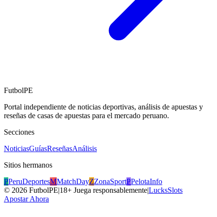
FutbolPE
Portal independiente de noticias deportivas, análisis de apuestas y
reseñas de casas de apuestas para el mercado peruano.
Secciones
Noticias
Guías
Reseñas
Análisis
Sitios hermanos
P
PeruDeportes
M
MatchDay
Z
ZonaSport
P
PelotaInfo
©
2026
FutbolPE
|
18+ Juega responsablemente
|
LucksSlots
Apostar Ahora