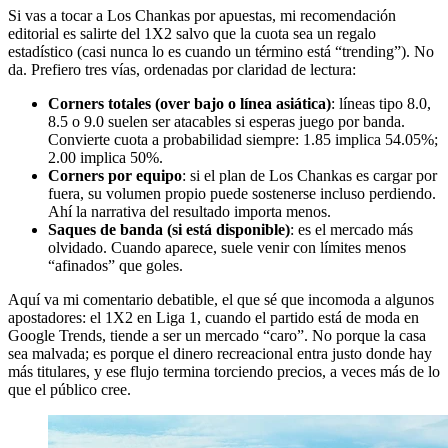
Si vas a tocar a Los Chankas por apuestas, mi recomendación
editorial es salirte del 1X2 salvo que la cuota sea un regalo
estadístico (casi nunca lo es cuando un término está “trending”). No
da. Prefiero tres vías, ordenadas por claridad de lectura:
Corners totales (over bajo o línea asiática)
: líneas tipo 8.0,
8.5 o 9.0 suelen ser atacables si esperas juego por banda.
Convierte cuota a probabilidad siempre: 1.85 implica 54.05%;
2.00 implica 50%.
Corners por equipo
: si el plan de Los Chankas es cargar por
fuera, su volumen propio puede sostenerse incluso perdiendo.
Ahí la narrativa del resultado importa menos.
Saques de banda (si está disponible)
: es el mercado más
olvidado. Cuando aparece, suele venir con límites menos
“afinados” que goles.
Aquí va mi comentario debatible, el que sé que incomoda a algunos
apostadores: el 1X2 en Liga 1, cuando el partido está de moda en
Google Trends, tiende a ser un mercado “caro”. No porque la casa
sea malvada; es porque el dinero recreacional entra justo donde hay
más titulares, y ese flujo termina torciendo precios, a veces más de lo
que el público cree.