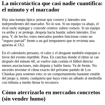
La microtáctica que casi nadie cuantifica:
el minuto y el marcador
Hay una trampa típica: pensar que corners y laterales son
independientes del marcador. No lo son. Si un equipo va abajo, el
rival suele replegar y concede centros: suben corners. Si un equipo
va arriba y se protege, despeja hacia banda: suben laterales. Eso
pesa. Y, de hecho, estos mercados pueden funcionar como un
“seguro parcial” frente a un gol tempranero que te revienta una
apuesta al 1X2.
En el calendario peruano, el calor y el desgaste también empujan a
favor del evento repetible. Pasa. En canchas donde el ritmo se cae
después del minuto 60, se vuelve más común el fútbol directo:
menos asociaciones, más disputa y balón fuera. Va de frente. No
necesito inventar el clima exacto del próximo partido de Los
Chankas para sostener esto; es un comportamiento bastante estable
del juego y, mmm, cualquiera que haya visto un sábado al mediodía
con tribuna a medio llenar lo reconoce.
Cómo aterrizarlo en mercados concretos
(sin vender humo)