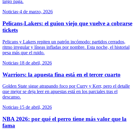
largo paga.
Noticias
·
4 de marzo, 2026
Pelicans-Lakers: el guion viejo que vuelve a cobrarse
tickets
Pelicans y Lakers repiten un patrón incómodo: partidos cerrados,
ritmo irregular y líneas infladas por nombre. Esta noche, el historial
pesa más que el ruido.
Noticias
·
18 de abril, 2026
Warriors: la apuesta fina está en el tercer cuarto
Golden State sigue atrapando foco por Curry y Kerr, pero el detalle
que mejor se deja leer en apuestas está en los parciales tras el
descanso.
Noticias
·
15 de abril, 2026
NBA 2026: por qué el perro tiene más valor que la
fama