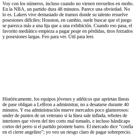
Voy con los números, incluso cuando no vienen envueltos en moño.
En la NBA, un partido dura 48 minutos. Parece una obviedad. No
lo es. Lakers vive demasiado de tramos donde su talento resuelve
posesiones difíciles; Houston, en cambio, suele buscar que el juego
se parezca más a una lija que a una exhibición. Cuando eso pasa, el
favorito mediático empieza a pagar peaje en pérdidas, tiros forzados
y posesiones largas. Feo para ver. Útil para leer.
Históricamente, los equipos jóvenes y atléticos que aprietan líneas
de pase obligan a LeBron a administrar, no a desatarse durante 40
minutos. Y esa administración mueve mercados poco glamorosos:
under de puntos de un veterano si la línea sale inflada, rebotes de
interiores que viven del tiro corto mal tomado, e incluso hándicaps
cortos del perro si el partido promete barro. El mercado dice “confía
en el cierre angelino”; yo veo un riesgo claro de pagar sobreprecio.