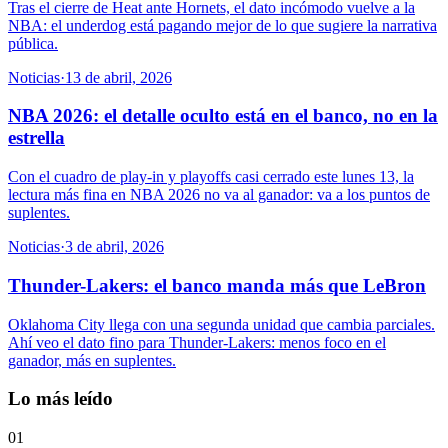
Tras el cierre de Heat ante Hornets, el dato incómodo vuelve a la
NBA: el underdog está pagando mejor de lo que sugiere la narrativa
pública.
Noticias
·
13 de abril, 2026
NBA 2026: el detalle oculto está en el banco, no en la
estrella
Con el cuadro de play-in y playoffs casi cerrado este lunes 13, la
lectura más fina en NBA 2026 no va al ganador: va a los puntos de
suplentes.
Noticias
·
3 de abril, 2026
Thunder-Lakers: el banco manda más que LeBron
Oklahoma City llega con una segunda unidad que cambia parciales.
Ahí veo el dato fino para Thunder-Lakers: menos foco en el
ganador, más en suplentes.
Lo más leído
01