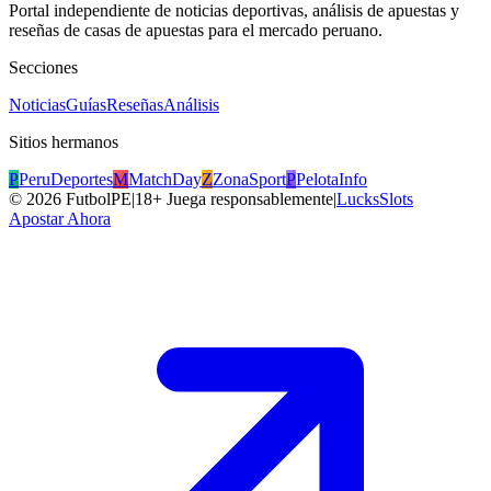
Portal independiente de noticias deportivas, análisis de apuestas y
reseñas de casas de apuestas para el mercado peruano.
Secciones
Noticias
Guías
Reseñas
Análisis
Sitios hermanos
P
PeruDeportes
M
MatchDay
Z
ZonaSport
P
PelotaInfo
©
2026
FutbolPE
|
18+ Juega responsablemente
|
LucksSlots
Apostar Ahora