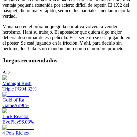
ventaja pequeña sostenida por acierto difícil de repetir. El 1X2 del
básquet, dicho mal y rápido, seduce; los parciales cuentan mejor la
verdad.
Mañana o en el próximo juego la narrativa volverá a vender
heroísmo. Hará su trabajo. El apostador que quiera algo mejor
debería desconfiar de esa película. Esta serie no se está jugando en
el póster. Se está jugando en la fricción. Y ahí, para decirlo sin
perfume, los Lakers no mandan tanto como el nombre promete.
Juegos recomendados
AD
Midnight Rush
Triple PG
94.32
%
Gold of Ra
GameArt
96
%
Luck Reactor
EvoPlay
96.03
%
4 Pots Riches