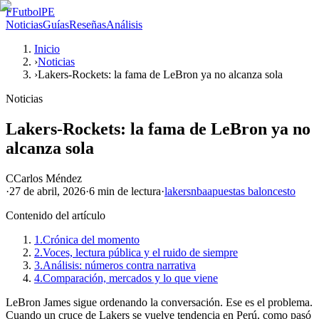
F
FutbolPE
Noticias
Guías
Reseñas
Análisis
Inicio
›
Noticias
›
Lakers-Rockets: la fama de LeBron ya no alcanza sola
Noticias
Lakers-Rockets: la fama de LeBron ya no
alcanza sola
C
Carlos Méndez
·
27 de abril, 2026
·
6 min
de lectura
·
lakers
nba
apuestas baloncesto
Contenido del artículo
1.
Crónica del momento
2.
Voces, lectura pública y el ruido de siempre
3.
Análisis: números contra narrativa
4.
Comparación, mercados y lo que viene
LeBron James sigue ordenando la conversación. Ese es el problema.
Cuando un cruce de Lakers se vuelve tendencia en Perú, como pasó