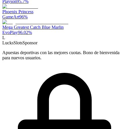
Playson
95.7
%
Phoenix Princess
GameArt
96
%
Mega Greatest Catch Blue Marlin
EvoPlay
96.02
%
L
LucksSlots
Sponsor
Apuestas deportivas con las mejores cuotas. Bono de bienvenida
para nuevos usuarios.