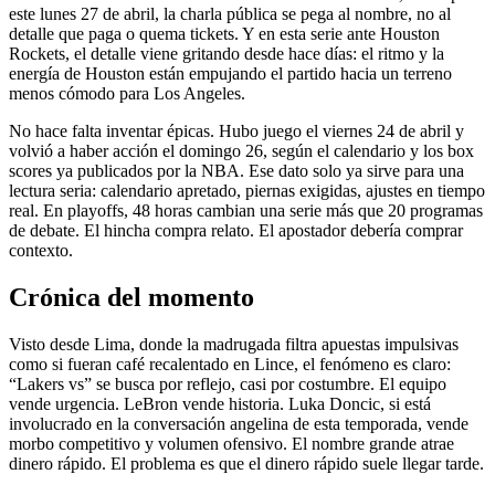
este lunes 27 de abril, la charla pública se pega al nombre, no al
detalle que paga o quema tickets. Y en esta serie ante Houston
Rockets, el detalle viene gritando desde hace días: el ritmo y la
energía de Houston están empujando el partido hacia un terreno
menos cómodo para Los Angeles.
No hace falta inventar épicas. Hubo juego el viernes 24 de abril y
volvió a haber acción el domingo 26, según el calendario y los box
scores ya publicados por la NBA. Ese dato solo ya sirve para una
lectura seria: calendario apretado, piernas exigidas, ajustes en tiempo
real. En playoffs, 48 horas cambian una serie más que 20 programas
de debate. El hincha compra relato. El apostador debería comprar
contexto.
Crónica del momento
Visto desde Lima, donde la madrugada filtra apuestas impulsivas
como si fueran café recalentado en Lince, el fenómeno es claro:
“Lakers vs” se busca por reflejo, casi por costumbre. El equipo
vende urgencia. LeBron vende historia. Luka Doncic, si está
involucrado en la conversación angelina de esta temporada, vende
morbo competitivo y volumen ofensivo. El nombre grande atrae
dinero rápido. El problema es que el dinero rápido suele llegar tarde.