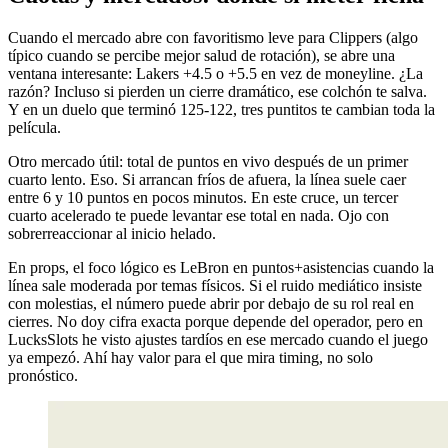
Cuando el mercado abre con favoritismo leve para Clippers (algo
típico cuando se percibe mejor salud de rotación), se abre una
ventana interesante: Lakers +4.5 o +5.5 en vez de moneyline. ¿La
razón? Incluso si pierden un cierre dramático, ese colchón te salva.
Y en un duelo que terminó 125-122, tres puntitos te cambian toda la
película.
Otro mercado útil: total de puntos en vivo después de un primer
cuarto lento. Eso. Si arrancan fríos de afuera, la línea suele caer
entre 6 y 10 puntos en pocos minutos. En este cruce, un tercer
cuarto acelerado te puede levantar ese total en nada. Ojo con
sobrerreaccionar al inicio helado.
En props, el foco lógico es LeBron en puntos+asistencias cuando la
línea sale moderada por temas físicos. Si el ruido mediático insiste
con molestias, el número puede abrir por debajo de su rol real en
cierres. No doy cifra exacta porque depende del operador, pero en
LucksSlots he visto ajustes tardíos en ese mercado cuando el juego
ya empezó. Ahí hay valor para el que mira timing, no solo
pronóstico.