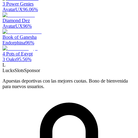
3 Power Genies
AvatarUX
96.06
%
Diamond Dez
AvatarUX
96
%
Book of Ganesha
Endorphina
96
%
4 Pots of Egypt
3 Oaks
95.56
%
L
LucksSlots
Sponsor
Apuestas deportivas con las mejores cuotas. Bono de bienvenida
para nuevos usuarios.