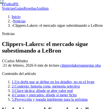
F
FutbolPE
Noticias
Guías
Reseñas
Análisis
Inicio
›
Noticias
›
Clippers-Lakers: el mercado sigue subestimando a LeBron
Noticias
Clippers-Lakers: el mercado sigue
subestimando a LeBron
C
Carlos Méndez
·
21 de febrero, 2026
·
6 min
de lectura
·
clippers
lakers
apuestas nba
Contenido del artículo
1.
Un derbi que se define en los detalles, no en el hype
2.
Contexto: historia corta, memoria selectiva
3.
Clave táctica: dónde se abre valor real
4.
Cuotas y mercados: dónde sí meter ficha
5.
Proyección y jugada inteligente para la próxima