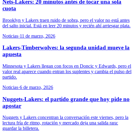
Nets-Lakers: 20 minutos antes de tocar una sola
cuota
Brooklyn y Lakers traen ruido de sobra, pero el valor no está antes
del salto inicial. Está en leer 20 minutos y recién ahí arriesgar plata.
Noticias
·
11 de marzo, 2026
Lakers-Timberwolves: la segunda unidad mueve la
apuesta
Minnesota y Lakers llegan con focos en Doncic y Edwards, pero el
valor real aparece cuando entran los suplentes y cambia el pulso del
partido.
Noticias
·
6 de marzo, 2026
Nuggets-Lakers: el partido grande que hoy pide no
apostar
Nuggets y Lakers concentran la conversación este viernes, pero la
lectura fría de ritmo, rotación y mercado deja una salida rara:
guardar la billetera.