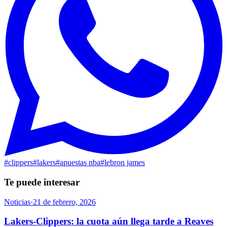
#
clippers
#
lakers
#
apuestas nba
#
lebron james
Te puede interesar
Noticias
·
21 de febrero, 2026
Lakers-Clippers: la cuota aún llega tarde a Reaves