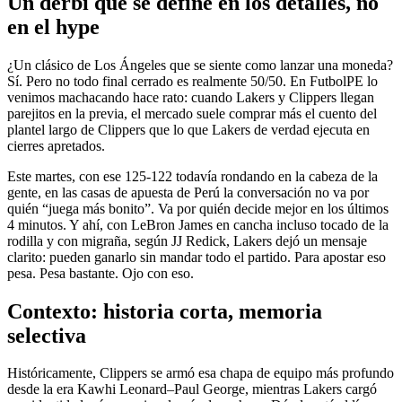
Un derbi que se define en los detalles, no
en el hype
¿Un clásico de Los Ángeles que se siente como lanzar una moneda?
Sí. Pero no todo final cerrado es realmente 50/50. En FutbolPE lo
venimos machacando hace rato: cuando Lakers y Clippers llegan
parejitos en la previa, el mercado suele comprar más el cuento del
plantel largo de Clippers que lo que Lakers de verdad ejecuta en
cierres apretados.
Este martes, con ese 125-122 todavía rondando en la cabeza de la
gente, en las casas de apuesta de Perú la conversación no va por
quién “juega más bonito”. Va por quién decide mejor en los últimos
4 minutos. Y ahí, con LeBron James en cancha incluso tocado de la
rodilla y con migraña, según JJ Redick, Lakers dejó un mensaje
clarito: pueden ganarlo sin mandar todo el partido. Para apostar eso
pesa. Pesa bastante. Ojo con eso.
Contexto: historia corta, memoria
selectiva
Históricamente, Clippers se armó esa chapa de equipo más profundo
desde la era Kawhi Leonard–Paul George, mientras Lakers cargó