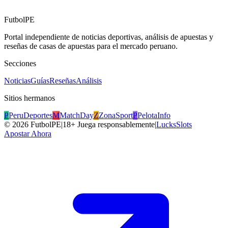
FutbolPE
Portal independiente de noticias deportivas, análisis de apuestas y
reseñas de casas de apuestas para el mercado peruano.
Secciones
Noticias
Guías
Reseñas
Análisis
Sitios hermanos
P
PeruDeportes
M
MatchDay
Z
ZonaSport
P
PelotaInfo
©
2026
FutbolPE
|
18+ Juega responsablemente
|
LucksSlots
Apostar Ahora