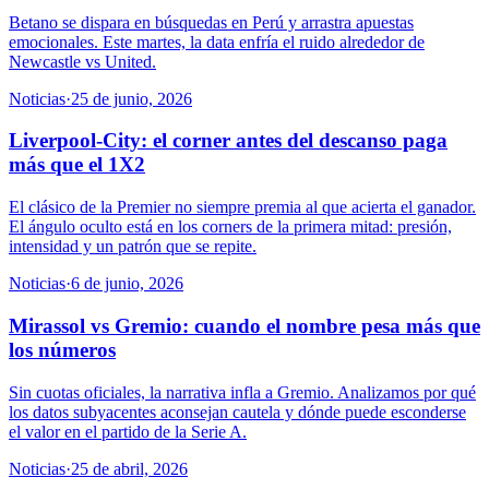
Betano se dispara en búsquedas en Perú y arrastra apuestas
emocionales. Este martes, la data enfría el ruido alrededor de
Newcastle vs United.
Noticias
·
25 de junio, 2026
Liverpool-City: el corner antes del descanso paga
más que el 1X2
El clásico de la Premier no siempre premia al que acierta el ganador.
El ángulo oculto está en los corners de la primera mitad: presión,
intensidad y un patrón que se repite.
Noticias
·
6 de junio, 2026
Mirassol vs Gremio: cuando el nombre pesa más que
los números
Sin cuotas oficiales, la narrativa infla a Gremio. Analizamos por qué
los datos subyacentes aconsejan cautela y dónde puede esconderse
el valor en el partido de la Serie A.
Noticias
·
25 de abril, 2026