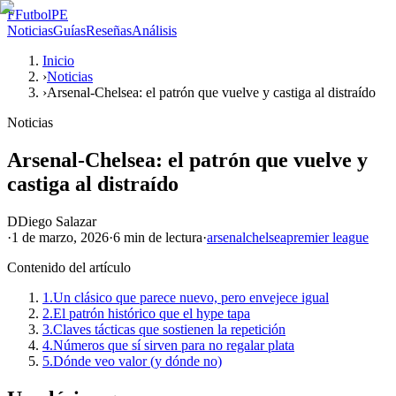
F
FutbolPE
Noticias
Guías
Reseñas
Análisis
Inicio
›
Noticias
›
Arsenal-Chelsea: el patrón que vuelve y castiga al distraído
Noticias
Arsenal-Chelsea: el patrón que vuelve y
castiga al distraído
D
Diego Salazar
·
1 de marzo, 2026
·
6 min
de lectura
·
arsenal
chelsea
premier league
Contenido del artículo
1.
Un clásico que parece nuevo, pero envejece igual
2.
El patrón histórico que el hype tapa
3.
Claves tácticas que sostienen la repetición
4.
Números que sí sirven para no regalar plata
5.
Dónde veo valor (y dónde no)