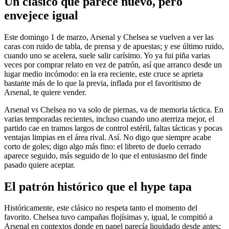
Un clásico que parece nuevo, pero
envejece igual
Este domingo 1 de marzo, Arsenal y Chelsea se vuelven a ver las
caras con ruido de tabla, de prensa y de apuestas; y ese último ruido,
cuando uno se acelera, suele salir carísimo. Yo ya fui piña varias
veces por comprar relato en vez de patrón, así que arranco desde un
lugar medio incómodo: en la era reciente, este cruce se aprieta
bastante más de lo que la previa, inflada por el favoritismo de
Arsenal, te quiere vender.
Arsenal vs Chelsea no va solo de piernas, va de memoria táctica. En
varias temporadas recientes, incluso cuando uno aterriza mejor, el
partido cae en tramos largos de control estéril, faltas tácticas y pocas
ventajas limpias en el área rival. Así. No digo que siempre acabe
corto de goles; digo algo más fino: el libreto de duelo cerrado
aparece seguido, más seguido de lo que el entusiasmo del finde
pasado quiere aceptar.
El patrón histórico que el hype tapa
Históricamente, este clásico no respeta tanto el momento del
favorito. Chelsea tuvo campañas flojísimas y, igual, le compitió a
Arsenal en contextos donde en papel parecía liquidado desde antes;