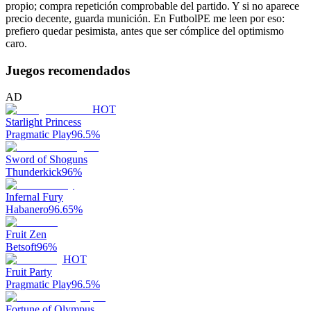
propio; compra repetición comprobable del partido. Y si no aparece
precio decente, guarda munición. En FutbolPE me leen por eso:
prefiero quedar pesimista, antes que ser cómplice del optimismo
caro.
Juegos recomendados
AD
HOT
Starlight Princess
Pragmatic Play
96.5
%
Sword of Shoguns
Thunderkick
96
%
Infernal Fury
Habanero
96.65
%
Fruit Zen
Betsoft
96
%
HOT
Fruit Party
Pragmatic Play
96.5
%
Fortune of Olympus