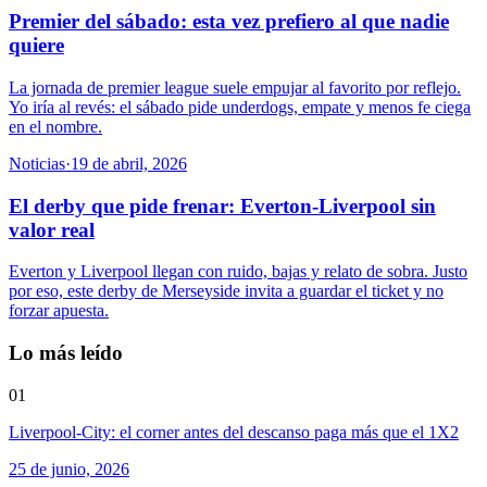
Premier del sábado: esta vez prefiero al que nadie
quiere
La jornada de premier league suele empujar al favorito por reflejo.
Yo iría al revés: el sábado pide underdogs, empate y menos fe ciega
en el nombre.
Noticias
·
19 de abril, 2026
El derby que pide frenar: Everton-Liverpool sin
valor real
Everton y Liverpool llegan con ruido, bajas y relato de sobra. Justo
por eso, este derby de Merseyside invita a guardar el ticket y no
forzar apuesta.
Lo más leído
01
Liverpool-City: el corner antes del descanso paga más que el 1X2
25 de junio, 2026