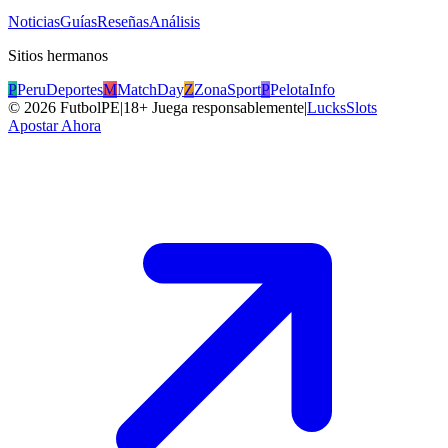
Noticias
Guías
Reseñas
Análisis
Sitios hermanos
P
PeruDeportes
M
MatchDay
Z
ZonaSport
P
PelotaInfo
©
2026
FutbolPE
|
18+ Juega responsablemente
|
LucksSlots
Apostar Ahora