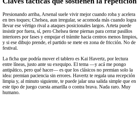
Claves tácticas que sostienen la repetición
Presionando arriba, Arsenal suele vivir mejor cuando roba y acelera
en tres toques; Chelsea, aun irregular, se acomoda más cuando logra
llevar ese vértigo rival a ataques posicionales largos. Arteta puede
insistir por fuera, sí, pero Chelsea tiene piernas para cerrar pasillos
interiores por fases y empujar el trámite hacia centros menos limpios,
y si ese dibujo prende, el partido se mete en zona de fricción. No de
festival.
La ficha que podría mover el tablero es Kai Havertz, por lectura
entre líneas, justo ante su exequipo. El tema —y acá me pongo
antipático, pero qué hacer— es que los clásicos no premian solo la
idea: premian paciencia sin errores. Havertz te regala una recepción
limpia y, al minuto siguiente, te puede jalar una salida simple que en
este tipo de juego cuesta amarilla o contra brava. Nada raro. Muy
humano.