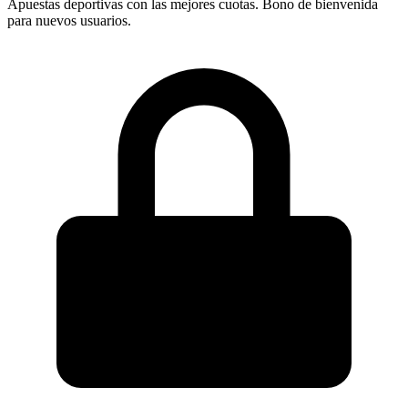
Apuestas deportivas con las mejores cuotas. Bono de bienvenida
para nuevos usuarios.