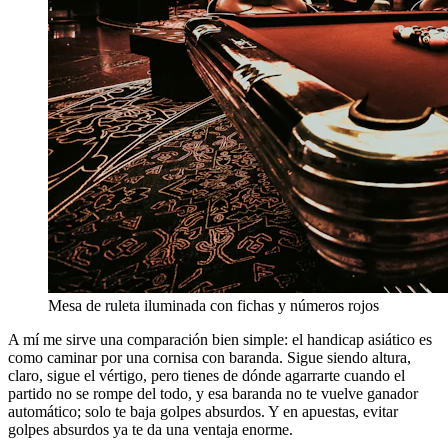
Mesa de ruleta iluminada con fichas y números rojos
A mí me sirve una comparación bien simple: el handicap asiático es
como caminar por una cornisa con baranda. Sigue siendo altura,
claro, sigue el vértigo, pero tienes de dónde agarrarte cuando el
partido no se rompe del todo, y esa baranda no te vuelve ganador
automático; solo te baja golpes absurdos. Y en apuestas, evitar
golpes absurdos ya te da una ventaja enorme.