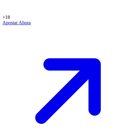
+18
Apostar Ahora