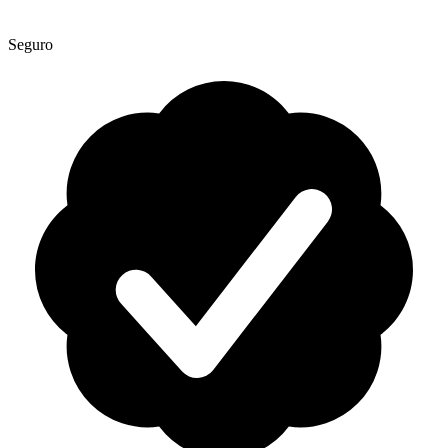
Seguro