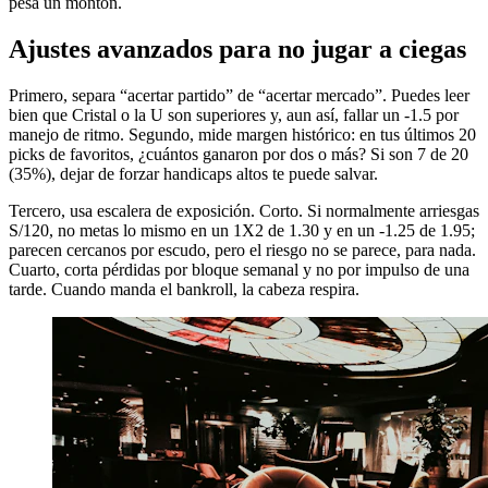
pesa un montón.
Ajustes avanzados para no jugar a ciegas
Primero, separa “acertar partido” de “acertar mercado”. Puedes leer
bien que Cristal o la U son superiores y, aun así, fallar un -1.5 por
manejo de ritmo. Segundo, mide margen histórico: en tus últimos 20
picks de favoritos, ¿cuántos ganaron por dos o más? Si son 7 de 20
(35%), dejar de forzar handicaps altos te puede salvar.
Tercero, usa escalera de exposición. Corto. Si normalmente arriesgas
S/120, no metas lo mismo en un 1X2 de 1.30 y en un -1.25 de 1.95;
parecen cercanos por escudo, pero el riesgo no se parece, para nada.
Cuarto, corta pérdidas por bloque semanal y no por impulso de una
tarde. Cuando manda el bankroll, la cabeza respira.