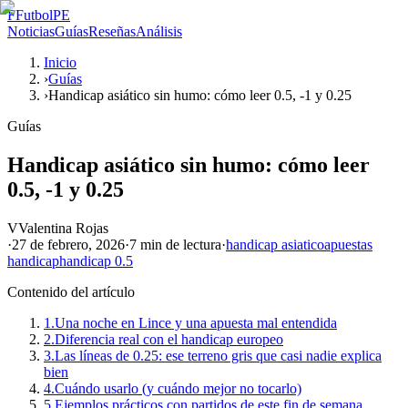
F
FutbolPE
Noticias
Guías
Reseñas
Análisis
Inicio
›
Guías
›
Handicap asiático sin humo: cómo leer 0.5, -1 y 0.25
Guías
Handicap asiático sin humo: cómo leer
0.5, -1 y 0.25
V
Valentina Rojas
·
27 de febrero, 2026
·
7 min
de lectura
·
handicap asiatico
apuestas
handicap
handicap 0.5
Contenido del artículo
1.
Una noche en Lince y una apuesta mal entendida
2.
Diferencia real con el handicap europeo
3.
Las líneas de 0.25: ese terreno gris que casi nadie explica
bien
4.
Cuándo usarlo (y cuándo mejor no tocarlo)
5.
Ejemplos prácticos con partidos de este fin de semana