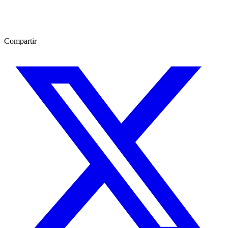
Compartir