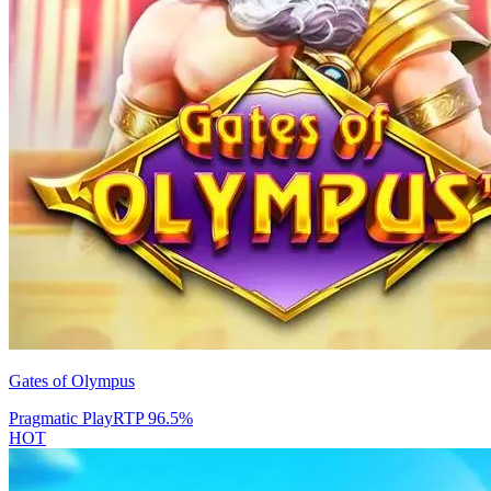
Gates of Olympus
Pragmatic Play
RTP
96.5
%
HOT