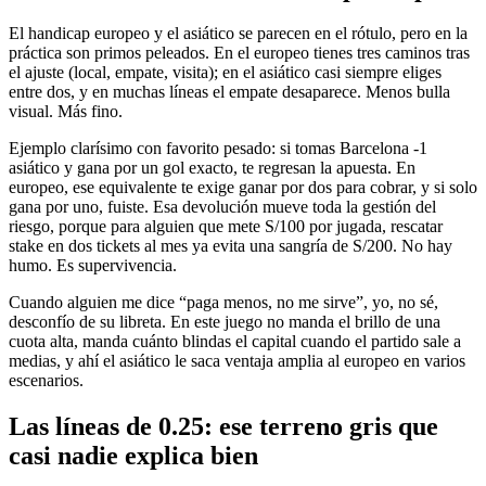
El handicap europeo y el asiático se parecen en el rótulo, pero en la
práctica son primos peleados. En el europeo tienes tres caminos tras
el ajuste (local, empate, visita); en el asiático casi siempre eliges
entre dos, y en muchas líneas el empate desaparece. Menos bulla
visual. Más fino.
Ejemplo clarísimo con favorito pesado: si tomas Barcelona -1
asiático y gana por un gol exacto, te regresan la apuesta. En
europeo, ese equivalente te exige ganar por dos para cobrar, y si solo
gana por uno, fuiste. Esa devolución mueve toda la gestión del
riesgo, porque para alguien que mete S/100 por jugada, rescatar
stake en dos tickets al mes ya evita una sangría de S/200. No hay
humo. Es supervivencia.
Cuando alguien me dice “paga menos, no me sirve”, yo, no sé,
desconfío de su libreta. En este juego no manda el brillo de una
cuota alta, manda cuánto blindas el capital cuando el partido sale a
medias, y ahí el asiático le saca ventaja amplia al europeo en varios
escenarios.
Las líneas de 0.25: ese terreno gris que
casi nadie explica bien