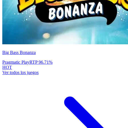
Big Bass Bonanza
Pragmatic Play
RTP
96.71
%
HOT
Ver todos los juegos