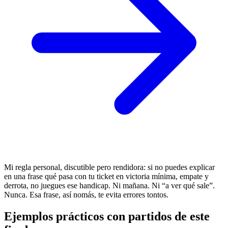
Mi regla personal, discutible pero rendidora: si no puedes explicar
en una frase qué pasa con tu ticket en victoria mínima, empate y
derrota, no juegues ese handicap. Ni mañana. Ni “a ver qué sale”.
Nunca. Esa frase, así nomás, te evita errores tontos.
Ejemplos prácticos con partidos de este