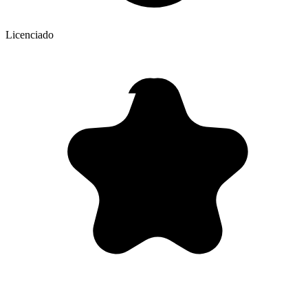
Licenciado