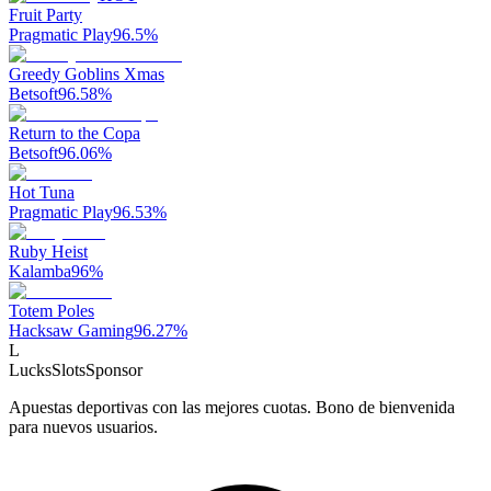
Fruit Party
Pragmatic Play
96.5
%
Greedy Goblins Xmas
Betsoft
96.58
%
Return to the Copa
Betsoft
96.06
%
Hot Tuna
Pragmatic Play
96.53
%
Ruby Heist
Kalamba
96
%
Totem Poles
Hacksaw Gaming
96.27
%
L
LucksSlots
Sponsor
Apuestas deportivas con las mejores cuotas. Bono de bienvenida
para nuevos usuarios.