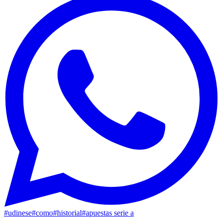
#
udinese
#
como
#
historial
#
apuestas serie a