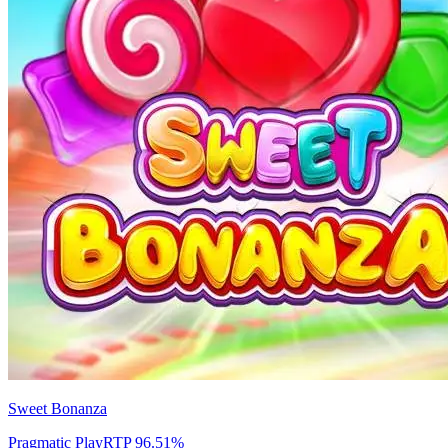
Sweet Bonanza
Pragmatic Play
RTP
96.51
%