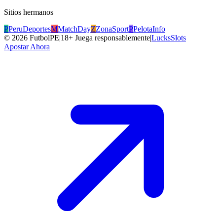
Sitios hermanos
P
PeruDeportes
M
MatchDay
Z
ZonaSport
P
PelotaInfo
©
2026
FutbolPE
|
18+ Juega responsablemente
|
LucksSlots
Apostar Ahora