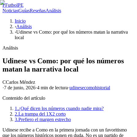
F
FutbolPE
Noticias
Guías
Reseñas
Análisis
Inicio
›
Análisis
›
Udinese vs Como: por qué los números matan la narrativa
local
Análisis
Udinese vs Como: por qué los números
matan la narrativa local
C
Carlos Méndez
·
7 de junio, 2026
·
4 min
de lectura
·
udinese
como
historial
Contenido del artículo
1.
¿Qué dicen los números cuando nadie mira?
2.
La trampa del 1X2 corto
3.
Prefiero el margen estrecho
Udinese recibe a Como en la primera jornada con un favoritismo
que los números históricos ponen en duda. No es un partido de