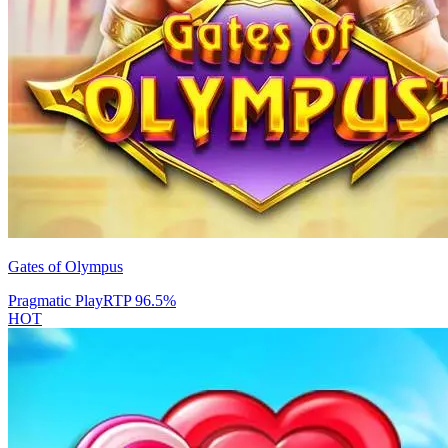
Gates of Olympus
Pragmatic Play
RTP
96.5
%
HOT