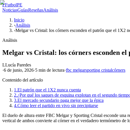
F
FutbolPE
Noticias
Guías
Reseñas
Análisis
Inicio
›
Análisis
›
Melgar vs Cristal: los córners esconden el patrón que el 1X2 n
Análisis
Melgar vs Cristal: los córners esconden el 
L
Lucía Paredes
·
6 de junio, 2026
·
5 min
de lectura
·
fbc melgar
sporting cristal
córners
Contenido del artículo
1.
El patrón que el 1X2 nunca cuenta
2.
¿Por qué los saques de esquina explotan en el segundo tiemp
3.
El mercado secundario paga mejor que la épica
4.
Cómo leer el partido en vivo sin precipitarse
El duelo de altura entre FBC Melgar y Sporting Cristal esconde una re
vertical de ambos convierte al córner en el verdadero termómetro de lo