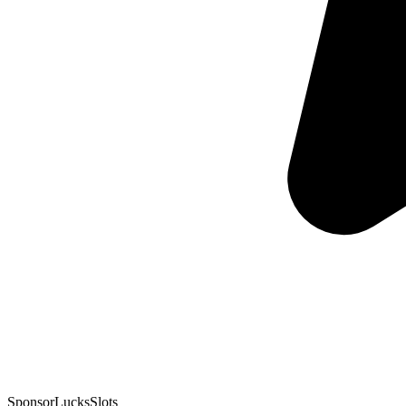
Sponsor
LucksSlots