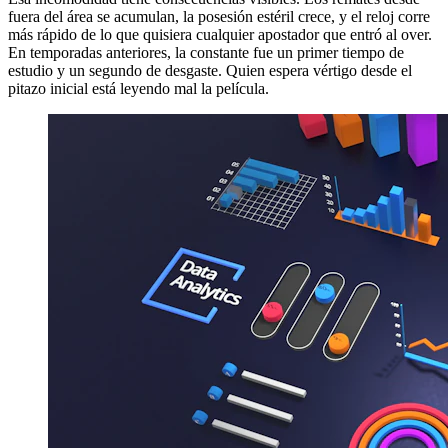
fuera del área se acumulan, la posesión estéril crece, y el reloj corre
más rápido de lo que quisiera cualquier apostador que entró al over.
En temporadas anteriores, la constante fue un primer tiempo de
estudio y un segundo de desgaste. Quien espera vértigo desde el
pitazo inicial está leyendo mal la película.