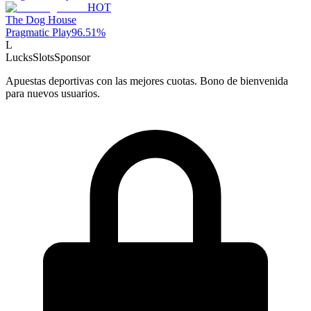
HOT
The Dog House
Pragmatic Play
96.51
%
L
LucksSlots
Sponsor
Apuestas deportivas con las mejores cuotas. Bono de bienvenida
para nuevos usuarios.