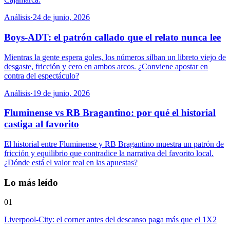
Análisis
·
24 de junio, 2026
Boys-ADT: el patrón callado que el relato nunca lee
Mientras la gente espera goles, los números silban un libreto viejo de
desgaste, fricción y cero en ambos arcos. ¿Conviene apostar en
contra del espectáculo?
Análisis
·
19 de junio, 2026
Fluminense vs RB Bragantino: por qué el historial
castiga al favorito
El historial entre Fluminense y RB Bragantino muestra un patrón de
fricción y equilibrio que contradice la narrativa del favorito local.
¿Dónde está el valor real en las apuestas?
Lo más leído
01
Liverpool-City: el corner antes del descanso paga más que el 1X2